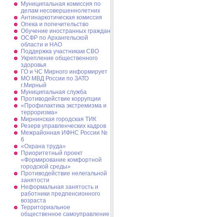
Муниципальная комиссия по
делам несовершеннолетних
Антинаркотическая комиссия
Опека и попечительство
Обучение иностранных граждан
ОСФР по Архангельской
области и НАО
Поддержка участникам СВО
Укрепление общественного
здоровья
ГО и ЧС Мирного информирует
МО МВД России по ЗАТО
г.Мирный
Муниципальная cлужба
Противодействие коррупции
«Профилактика экстремизма и
терроризма»
Мирнинская городская ТИК
Резерв управленческих кадров
Межрайонная ИФНС России №
6
«Охрана труда»
Приоритетный проект
«Формирование комфортной
городской среды»
Противодействие нелегальной
занятости
Неформальная занятость и
работники предпенсионного
возраста
Территориальное
общественное самоуправление