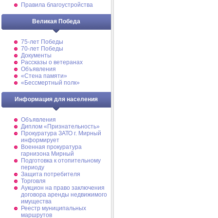
Правила благоустройства
Великая Победа
75-лет Победы
70-лет Победы
Документы
Рассказы о ветеранах
Объявления
«Стена памяти»
«Бессмертный полк»
Информация для населения
Объявления
Диплом «Признательность»
Прокуратура ЗАТО г. Мирный
информирует
Военная прокуратура
гарнизона Мирный
Подготовка к отопительному
периоду
Защита потребителя
Торговля
Аукцион на право заключения
договора аренды недвижимого
имущества
Реестр муниципальных
маршрутов