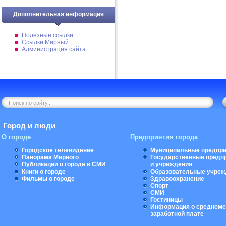
Дополнительная информация
Полезные ссылки
Ссылки Мирный
Администрация сайта
Город и люди
О городе
Предприятия города
Городское телевидение
Муниципальные предпри
Панорама Мирного
Государственные предп
Публикации о городе в СМИ
и учреждения
Книги о городе
Образовательные учреж
Фильмы о городе
Здравоохранение
Спорт
СМИ
Гостиницы
Информация о среднеме
заработной плате