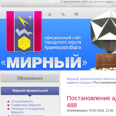
Старая версия сайта доступна по адресу
Мирный Архангельской области
администрации
» Постановлени
Мирный официальный
Постановление 
Устав Мирного
488
Символика Мирного
Награды и поощрения
Опубликовано: 8-05-2018, 11:00
Мирного