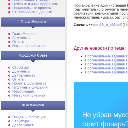
Информация о городе
Целевые и иные программы
Постановление администрации М
Национальные проекты
году капитального ремонта мног
Статистические данные
реализации региональной прог
многоквартирных домах, распол
Глава Мирного
Скачать >>
post18_n_488.pdf
[14
Глава Мирного
Документы
Отчеты
Интернет-приемная
Другие новости по теме:
Городской Совет
Постановление админист
Постановление админист
Постановление админист
Структура
Постановление админист
Документы
Постановление админист
Деятельность
Отчеты
Проекты документов
Публичные слушания
Информация
Интернет-приемная
КСК Мирного
Не убран мусо
Общая информация
Структура
горит фонарь
Деятельность