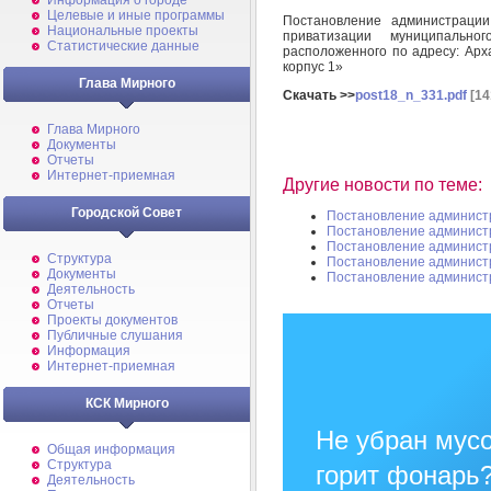
Информация о городе
Целевые и иные программы
Постановление администраци
Национальные проекты
приватизации муниципальн
Статистические данные
расположенного по адресу: Архан
корпус 1»
Глава Мирного
Скачать >>
post18_n_331.pdf
[14
Глава Мирного
Документы
Отчеты
Интернет-приемная
Другие новости по теме:
Городской Совет
Постановление админист
Постановление админист
Постановление админист
Структура
Постановление админист
Документы
Постановление админист
Деятельность
Отчеты
Проекты документов
Публичные слушания
Информация
Интернет-приемная
КСК Мирного
Не убран мусо
Общая информация
Структура
горит фонарь
Деятельность