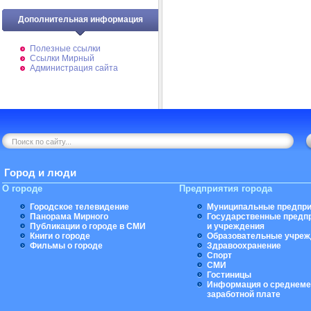
Дополнительная информация
Полезные ссылки
Ссылки Мирный
Администрация сайта
Город и люди
О городе
Предприятия города
Городское телевидение
Муниципальные предпри
Панорама Мирного
Государственные предп
Публикации о городе в СМИ
и учреждения
Книги о городе
Образовательные учреж
Фильмы о городе
Здравоохранение
Спорт
СМИ
Гостиницы
Информация о среднеме
заработной плате