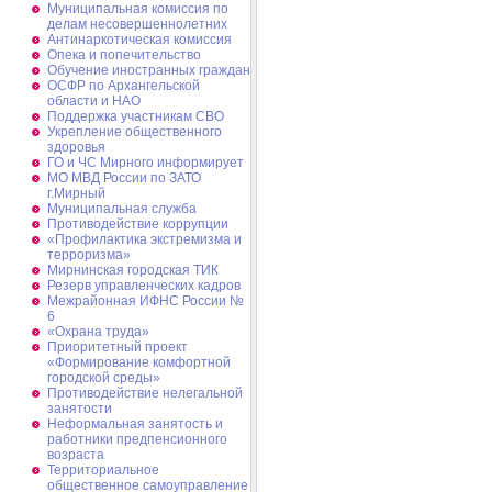
Муниципальная комиссия по
делам несовершеннолетних
Антинаркотическая комиссия
Опека и попечительство
Обучение иностранных граждан
ОСФР по Архангельской
области и НАО
Поддержка участникам СВО
Укрепление общественного
здоровья
ГО и ЧС Мирного информирует
МО МВД России по ЗАТО
г.Мирный
Муниципальная cлужба
Противодействие коррупции
«Профилактика экстремизма и
терроризма»
Мирнинская городская ТИК
Резерв управленческих кадров
Межрайонная ИФНС России №
6
«Охрана труда»
Приоритетный проект
«Формирование комфортной
городской среды»
Противодействие нелегальной
занятости
Неформальная занятость и
работники предпенсионного
возраста
Территориальное
общественное самоуправление