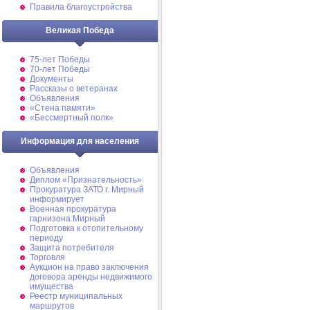
Правила благоустройства
Великая Победа
75-лет Победы
70-лет Победы
Документы
Рассказы о ветеранах
Объявления
«Стена памяти»
«Бессмертный полк»
Информация для населения
Объявления
Диплом «Признательность»
Прокуратура ЗАТО г. Мирный
информирует
Военная прокуратура
гарнизона Мирный
Подготовка к отопительному
периоду
Защита потребителя
Торговля
Аукцион на право заключения
договора аренды недвижимого
имущества
Реестр муниципальных
маршрутов