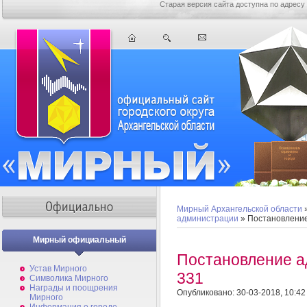
Старая версия сайта доступна по адресу
Мирный Архангельской области
администрации
» Постановлени
Мирный официальный
Постановление 
Устав Мирного
331
Символика Мирного
Награды и поощрения
Опубликовано: 30-03-2018, 10:42
Мирного