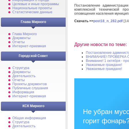
Информация о городе
Целевые и иные программы
Постановление администраци
Национальные проекты
комплексной технической пр
Статистические данные
оповещения населения муницип
Скачать >>
post18_n_282.pdf
[14
Глава Мирного
Глава Мирного
Документы
Отчеты
Другие новости по теме:
Интернет-приемная
Постановление админист
Городской Совет
ВНИМАНИЕ! ПРОВЕРКА
Внимание! 1 октября - п
Уважаемые граждане!
Структура
Уважаемые граждане!
Документы
Деятельность
Отчеты
Проекты документов
Публичные слушания
Информация
Интернет-приемная
КСК Мирного
Не убран мусо
Общая информация
горит фонарь
Структура
Деятельность