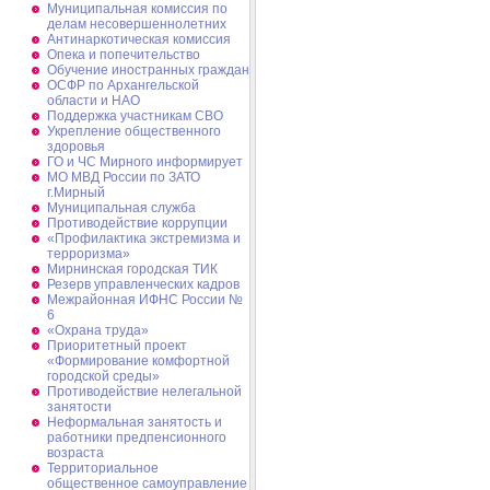
Муниципальная комиссия по
делам несовершеннолетних
Антинаркотическая комиссия
Опека и попечительство
Обучение иностранных граждан
ОСФР по Архангельской
области и НАО
Поддержка участникам СВО
Укрепление общественного
здоровья
ГО и ЧС Мирного информирует
МО МВД России по ЗАТО
г.Мирный
Муниципальная cлужба
Противодействие коррупции
«Профилактика экстремизма и
терроризма»
Мирнинская городская ТИК
Резерв управленческих кадров
Межрайонная ИФНС России №
6
«Охрана труда»
Приоритетный проект
«Формирование комфортной
городской среды»
Противодействие нелегальной
занятости
Неформальная занятость и
работники предпенсионного
возраста
Территориальное
общественное самоуправление