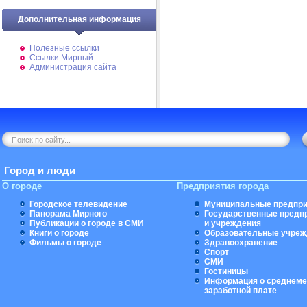
Дополнительная информация
Полезные ссылки
Ссылки Мирный
Администрация сайта
Город и люди
О городе
Предприятия города
Городское телевидение
Муниципальные предпри
Панорама Мирного
Государственные предп
Публикации о городе в СМИ
и учреждения
Книги о городе
Образовательные учреж
Фильмы о городе
Здравоохранение
Спорт
СМИ
Гостиницы
Информация о среднеме
заработной плате