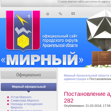
Старая версия сайта доступна по адресу
Мирный Архангельской области
администрации
» Постановлени
Мирный официальный
Постановление 
Устав Мирного
282
Символика Мирного
Награды и поощрения
Опубликовано: 21-03-2018, 17:58
Мирного