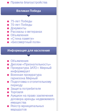
Правила благоустройства
Великая Победа
75-лет Победы
70-лет Победы
Документы
Рассказы о ветеранах
Объявления
«Стена памяти»
«Бессмертный полк»
Информация для населения
Объявления
Диплом «Признательность»
Прокуратура ЗАТО г. Мирный
информирует
Военная прокуратура
гарнизона Мирный
Подготовка к отопительному
периоду
Защита потребителя
Торговля
Аукцион на право заключения
договора аренды недвижимого
имущества
Реестр муниципальных
маршрутов