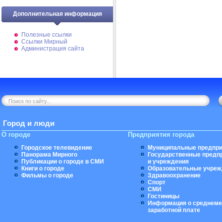
Дополнительная информация
Полезные ссылки
Ссылки Мирный
Администрация сайта
Город и люди
О городе
Предприятия города
Городское телевидение
Муниципальные предпри
Панорама Мирного
Государственные предп
Публикации о городе в СМИ
и учреждения
Книги о городе
Образовательные учреж
Фильмы о городе
Здравоохранение
Спорт
СМИ
Гостиницы
Информация о среднеме
заработной плате