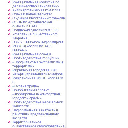
Муниципальная комиссия по
делам несовершеннолетних
Антинаркотическая комиссия
Опека и попечительство
Обучение иностранных граждан
ОСФР по Архангельской
области и НАО
Поддержка участникам СВО
Укрепление общественного
здоровья
ГО и ЧС Мирного информирует
МО МВД России по ЗАТО
г.Мирный
Муниципальная cлужба
Противодействие коррупции
«Профилактика экстремизма и
терроризма»
Мирнинская городская ТИК
Резерв управленческих кадров
Межрайонная ИФНС России №
6
«Охрана труда»
Приоритетный проект
«Формирование комфортной
городской среды»
Противодействие нелегальной
занятости
Неформальная занятость и
работники предпенсионного
возраста
Территориальное
общественное самоуправление