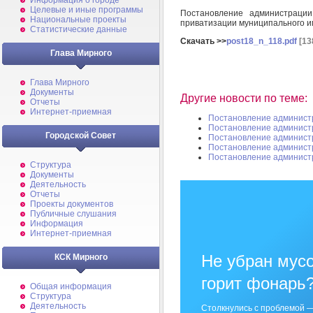
Информация о городе
Целевые и иные программы
Постановление администраци
Национальные проекты
приватизации муниципального 
Статистические данные
Скачать >>
post18_n_118.pdf
[13
Глава Мирного
Глава Мирного
Документы
Другие новости по теме:
Отчеты
Интернет-приемная
Постановление админист
Постановление админист
Городской Совет
Постановление админист
Постановление админист
Постановление админист
Структура
Документы
Деятельность
Отчеты
Проекты документов
Публичные слушания
Информация
Интернет-приемная
Не убран мусо
КСК Мирного
горит фонарь
Общая информация
Структура
Деятельность
Столкнулись с проблемой —