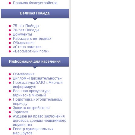
Правила благоустройства
Великая Победа
75-лет Победы
70-лет Победы
Документы
Рассказы о ветеранах
Объявления
«Стена памяти»
«Бессмертный полк»
Информация для населения
Объявления
Диплом «Признательность»
Прокуратура ЗАТО г. Мирный
информирует
Военная прокуратура
гарнизона Мирный
Подготовка к отопительному
периоду
Защита потребителя
Торговля
Аукцион на право заключения
договора аренды недвижимого
имущества
Реестр муниципальных
маршрутов