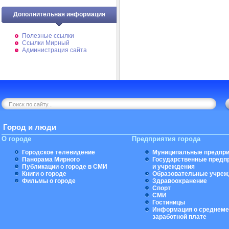
Дополнительная информация
Полезные ссылки
Ссылки Мирный
Администрация сайта
Город и люди
О городе
Предприятия города
Городское телевидение
Муниципальные предпри
Панорама Мирного
Государственные предп
Публикации о городе в СМИ
и учреждения
Книги о городе
Образовательные учреж
Фильмы о городе
Здравоохранение
Спорт
СМИ
Гостиницы
Информация о среднеме
заработной плате