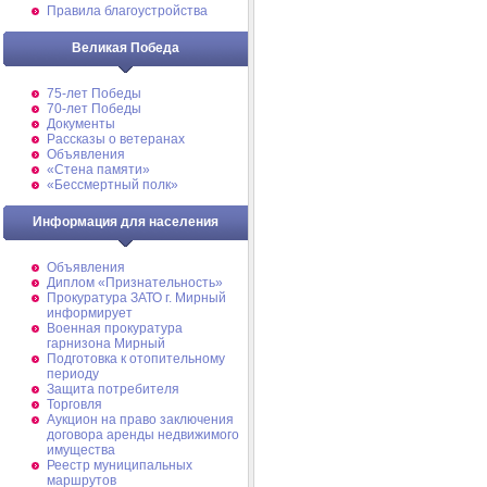
Правила благоустройства
Великая Победа
75-лет Победы
70-лет Победы
Документы
Рассказы о ветеранах
Объявления
«Стена памяти»
«Бессмертный полк»
Информация для населения
Объявления
Диплом «Признательность»
Прокуратура ЗАТО г. Мирный
информирует
Военная прокуратура
гарнизона Мирный
Подготовка к отопительному
периоду
Защита потребителя
Торговля
Аукцион на право заключения
договора аренды недвижимого
имущества
Реестр муниципальных
маршрутов