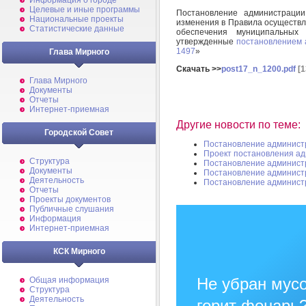
Информация о городе
Целевые и иные программы
Постановление администраци
Национальные проекты
изменения в Правила осуществл
Статистические данные
обеспечения муниципальных
утвержденные
постановлением 
1497
»
Глава Мирного
Скачать >>
post17_n_1200.pdf
[1
Глава Мирного
Документы
Отчеты
Интернет-приемная
Другие новости по теме:
Городской Совет
Постановление админист
Проект постановления а
Структура
Постановление админист
Документы
Постановление админист
Деятельность
Постановление админист
Отчеты
Проекты документов
Публичные слушания
Информация
Интернет-приемная
КСК Мирного
Не убран мусо
Общая информация
Структура
Деятельность
горит фонарь