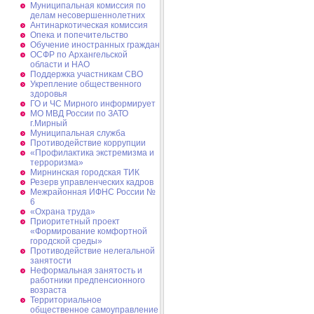
Муниципальная комиссия по
делам несовершеннолетних
Антинаркотическая комиссия
Опека и попечительство
Обучение иностранных граждан
ОСФР по Архангельской
области и НАО
Поддержка участникам СВО
Укрепление общественного
здоровья
ГО и ЧС Мирного информирует
МО МВД России по ЗАТО
г.Мирный
Муниципальная cлужба
Противодействие коррупции
«Профилактика экстремизма и
терроризма»
Мирнинская городская ТИК
Резерв управленческих кадров
Межрайонная ИФНС России №
6
«Охрана труда»
Приоритетный проект
«Формирование комфортной
городской среды»
Противодействие нелегальной
занятости
Неформальная занятость и
работники предпенсионного
возраста
Территориальное
общественное самоуправление