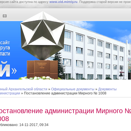
ерсия сайта доступна по адресу
www.old.mirniy.ru
. Поддержка старой версии не прои
ный Архангельской области
»
Официальные документы
»
Документы
инистрации
» Постановление администрации Мирного № 1008
остановление администрации Мирного 
008
бликовано: 14-11-2017, 09:34