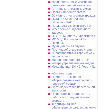
Муниципальная комиссия по
делам несовершеннолетних
Антинаркотическая комиссия
Опека и попечительство
Обучение иностранных граждан
ОСФР по Архангельской
области и НАО
Поддержка участникам СВО
Укрепление общественного
здоровья
ГО и ЧС Мирного информирует
МО МВД России по ЗАТО
г.Мирный
Муниципальная cлужба
Противодействие коррупции
«Профилактика экстремизма и
терроризма»
Мирнинская городская ТИК
Резерв управленческих кадров
Межрайонная ИФНС России №
6
«Охрана труда»
Приоритетный проект
«Формирование комфортной
городской среды»
Противодействие нелегальной
занятости
Неформальная занятость и
работники предпенсионного
возраста
Территориальное
общественное самоуправление