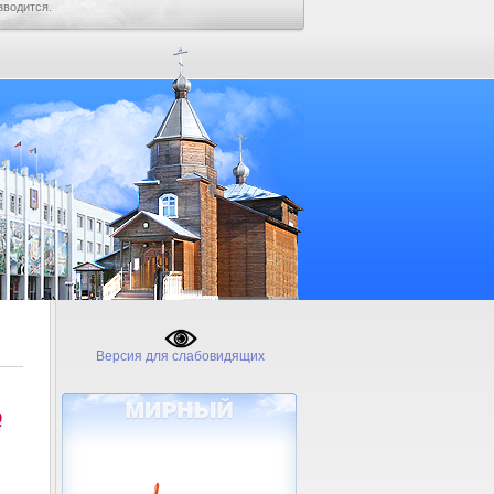
зводится.
Версия для слабовидящих
№