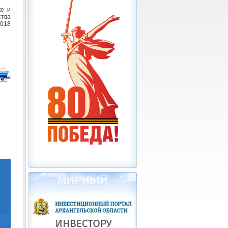
ке и
тва
2018