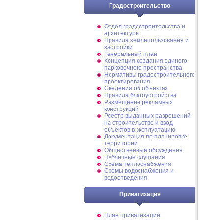
Градостроительство
Отдел градостроительства и
архитектуры
Правила землепользования и
застройки
Генеральный план
Концепция создания единого
парковочного пространства
Нормативы градостроительного
проектирования
Сведения об объектах
Правила благоустройства
Размещение рекламных
конструкций
Реестр выданных разрешений
на строительство и ввод
объектов в эксплуатацию
Документация по планировке
территории
Общественные обсуждения
Публичные слушания
Схема теплоснабжения
Схемы водоснабжения и
водоотведения
Приватизация
План приватизации