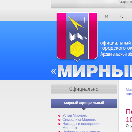
Старая в
Мир
адм
Мирный официальный
П
Устав Мирного
1
Символика Мирного
Награды и поощрения
Опу
Мирного