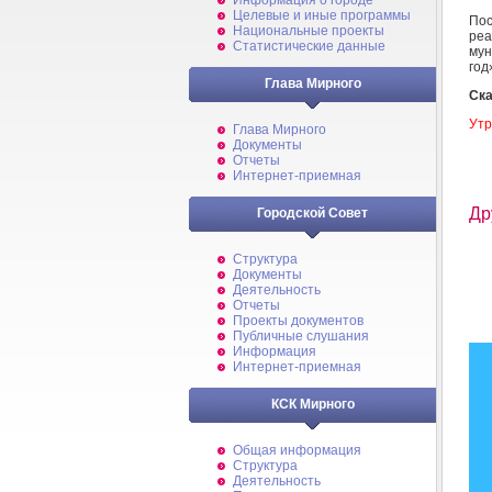
Информация о городе
Целевые и иные программы
Пос
Национальные проекты
ре
Статистические данные
мун
год
Глава Мирного
Ска
Утр
Глава Мирного
Документы
Отчеты
Интернет-приемная
Др
Городской Совет
Структура
Документы
Деятельность
Отчеты
Проекты документов
Публичные слушания
Информация
Интернет-приемная
КСК Мирного
Общая информация
Структура
Деятельность