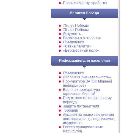
Правила благоустройства
Великая Победа
75-лет Победы
70-лет Победы
Документы
Рассказы о ветеранах
Объявления
«Стена памяти»
«Бессмертный полк»
Информация для населения
Объявления
Диплом «Признательность»
Прокуратура ЗАТО г. Мирный
информирует
Военная прокуратура
гарнизона Мирный
Подготовка к отопительному
периоду
Защита потребителя
Торговля
Аукцион на право заключения
договора аренды недвижимого
имущества
Реестр муниципальных
маршрутов