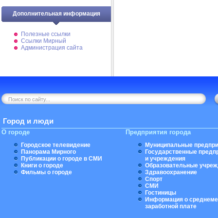
Дополнительная информация
Полезные ссылки
Ссылки Мирный
Администрация сайта
Город и люди
О городе
Предприятия города
Городское телевидение
Муниципальные предпри
Панорама Мирного
Государственные предп
Публикации о городе в СМИ
и учреждения
Книги о городе
Образовательные учреж
Фильмы о городе
Здравоохранение
Спорт
СМИ
Гостиницы
Информация о среднеме
заработной плате