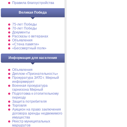
Правила благоустройства
Великая Победа
75-лет Победы
70-лет Победы
Документы
Рассказы о ветеранах
Объявления
«Стена памяти»
«Бессмертный полк»
Информация для населения
Объявления
Диплом «Признательность»
Прокуратура ЗАТО г. Мирный
информирует
Военная прокуратура
гарнизона Мирный
Подготовка к отопительному
периоду
Защита потребителя
Торговля
Аукцион на право заключения
договора аренды недвижимого
имущества
Реестр муниципальных
маршрутов