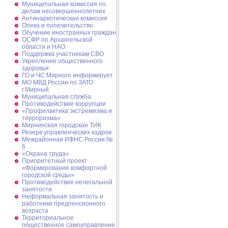
Муниципальная комиссия по
делам несовершеннолетних
Антинаркотическая комиссия
Опека и попечительство
Обучение иностранных граждан
ОСФР по Архангельской
области и НАО
Поддержка участникам СВО
Укрепление общественного
здоровья
ГО и ЧС Мирного информирует
МО МВД России по ЗАТО
г.Мирный
Муниципальная cлужба
Противодействие коррупции
«Профилактика экстремизма и
терроризма»
Мирнинская городская ТИК
Резерв управленческих кадров
Межрайонная ИФНС России №
6
«Охрана труда»
Приоритетный проект
«Формирование комфортной
городской среды»
Противодействие нелегальной
занятости
Неформальная занятость и
работники предпенсионного
возраста
Территориальное
общественное самоуправление