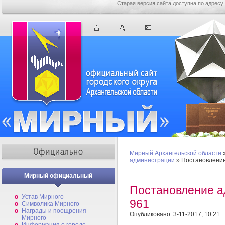
Старая версия сайта доступна по адресу
Мирный Архангельской области
администрации
» Постановлени
Мирный официальный
Постановление 
Устав Мирного
961
Символика Мирного
Награды и поощрения
Опубликовано: 3-11-2017, 10:21
Мирного