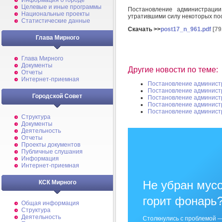
Информация о городе
Целевые и иные программы
Постановление администраци
Национальные проекты
утратившими силу некоторых п
Статистические данные
Скачать >>
post17_n_961.pdf
[79
Глава Мирного
Глава Мирного
Документы
Другие новости по теме:
Отчеты
Интернет-приемная
Постановление админист
Постановление админист
Городской Совет
Постановление админист
Постановление админист
Постановление админист
Структура
Документы
Деятельность
Отчеты
Проекты документов
Публичные слушания
Информация
Интернет-приемная
Не убран мусо
КСК Мирного
горит фонарь
Общая информация
Структура
Деятельность
Столкнулись с проблемой —