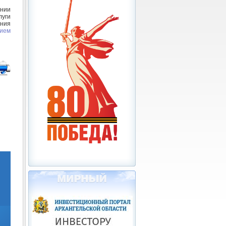
нии
луги
ения
нием