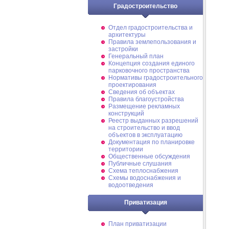
Градостроительство
Отдел градостроительства и
архитектуры
Правила землепользования и
застройки
Генеральный план
Концепция создания единого
парковочного пространства
Нормативы градостроительного
проектирования
Сведения об объектах
Правила благоустройства
Размещение рекламных
конструкций
Реестр выданных разрешений
на строительство и ввод
объектов в эксплуатацию
Документация по планировке
территории
Общественные обсуждения
Публичные слушания
Схема теплоснабжения
Схемы водоснабжения и
водоотведения
Приватизация
План приватизации