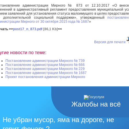
становление администрации Мирного № 873 от 12.10.2017 «О внесе
енений в административный регламент предоставления муниципальной ус
ием заявлений для установления статуса малоимущего в целях предоставл
р дополнительной социальной поддержки», утвержденный
постановле
инистрации Мирного от 30 октября 2015 года № 1687
»
чать >>
post17_n_873.pdf
[86,1 Kb]
<<
Версия для печати
угие новости по теме:
Постановление администрации Мирного № 739
Постановление администрации Мирного № 666
Постановление администрации Мирного № 229
Постановление администрации Мирного № 1687
Проект постановления администрации Мирного
Жалобы на всё
Не убран мусор, яма на дороге, не
горит фонарь?