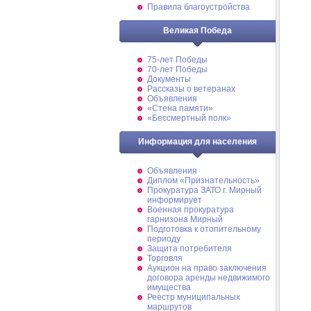
Правила благоустройства
Великая Победа
75-лет Победы
70-лет Победы
Документы
Рассказы о ветеранах
Объявления
«Стена памяти»
«Бессмертный полк»
Информация для населения
Объявления
Диплом «Признательность»
Прокуратура ЗАТО г. Мирный
информирует
Военная прокуратура
гарнизона Мирный
Подготовка к отопительному
периоду
Защита потребителя
Торговля
Аукцион на право заключения
договора аренды недвижимого
имущества
Реестр муниципальных
маршрутов