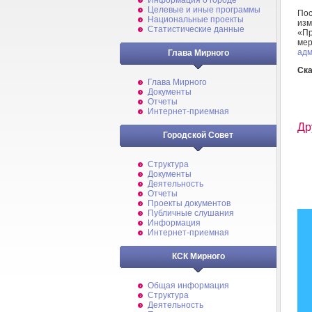
Информация о городе
Целевые и иные программы
По
Национальные проекты
изм
Статистические данные
«Пр
ме
адм
Глава Мирного
Ска
Глава Мирного
Документы
Отчеты
Интернет-приемная
Др
Городской Совет
Структура
Документы
Деятельность
Отчеты
Проекты документов
Публичные слушания
Информация
Интернет-приемная
КСК Мирного
Общая информация
Структура
Деятельность