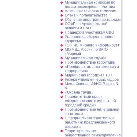
Муниципальная комиссия по
делам несовершеннолетних
Антинаркотическая комиссия
Опека и попечительство
Обучение иностранных граждан
ОСФР по Архангельской
области и НАО
Поддержка участникам СВО
Укрепление общественного
здоровья
ГО и ЧС Мирного информирует
МО МВД России по ЗАТО
г.Мирный
Муниципальная cлужба
Противодействие коррупции
«Профилактика экстремизма и
терроризма»
Мирнинская городская ТИК
Резерв управленческих кадров
Межрайонная ИФНС России №
6
«Охрана труда»
Приоритетный проект
«Формирование комфортной
городской среды»
Противодействие нелегальной
занятости
Неформальная занятость и
работники предпенсионного
возраста
Территориальное
общественное самоуправление