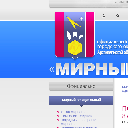
Старая в
Мир
адм
Мирный официальный
П
Устав Мирного
8
Символика Мирного
Награды и поощрения
Опу
Мирного