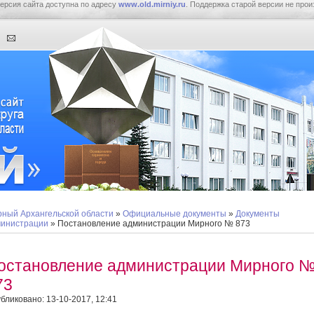
ерсия сайта доступна по адресу
www.old.mirniy.ru
. Поддержка старой версии не прои
ный Архангельской области
»
Официальные документы
»
Документы
инистрации
» Постановление администрации Мирного № 873
остановление администрации Мирного 
73
бликовано: 13-10-2017, 12:41