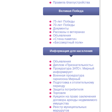
Правила благоустройства
Великая Победа
75-лет Победы
70-лет Победы
Документы
Рассказы о ветеранах
Объявления
«Стена памяти»
«Бессмертный полк»
Информация для населения
Объявления
Диплом «Признательность»
Прокуратура ЗАТО г. Мирный
информирует
Военная прокуратура
гарнизона Мирный
Подготовка к отопительному
периоду
Защита потребителя
Торговля
Аукцион на право заключения
договора аренды недвижимого
имущества
Реестр муниципальных
маршрутов