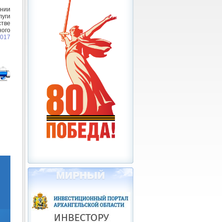
нии
луги
стве
ного
2017