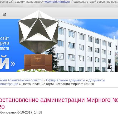
ерсия сайта доступна по адресу
www.old.mirniy.ru
. Поддержка старой версии не прои
ный Архангельской области
»
Официальные документы
»
Документы
инистрации
» Постановление администрации Мирного № 820
остановление администрации Мирного 
20
бликовано: 6-10-2017, 14:58