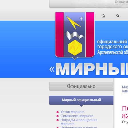
Старая в
Мир
адм
Мирный официальный
П
Устав Мирного
8
Символика Мирного
Награды и поощрения
Опу
Мирного