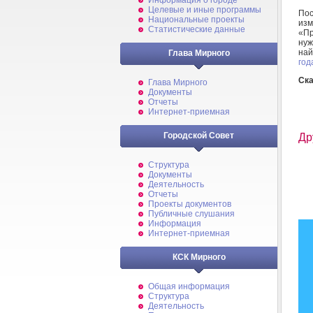
Информация о городе
Целевые и иные программы
По
Национальные проекты
изм
Статистические данные
«Пр
нуж
на
Глава Мирного
год
Ска
Глава Мирного
Документы
Отчеты
Интернет-приемная
Городской Совет
Др
Структура
Документы
Деятельность
Отчеты
Проекты документов
Публичные слушания
Информация
Интернет-приемная
КСК Мирного
Общая информация
Структура
Деятельность