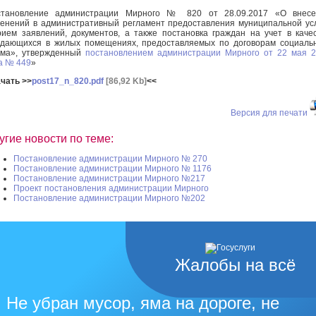
становление администрации Мирного № 820 от 28.09.2017 «О внесе
енений в административный регламент предоставления муниципальной ус
ием заявлений, документов, а также постановка граждан на учет в каче
дающихся в жилых помещениях, предоставляемых по договорам социаль
йма», утвержденный
постановлением администрации Мирного от 22 мая 
а № 449
»
чать >>
post17_n_820.pdf
[86,92 Kb]
<<
Версия для печати
угие новости по теме:
Постановление администрации Мирного № 270
Постановление администрации Мирного № 1176
Постановление администрации Мирного №217
Проект постановления администрации Мирного
Постановление администрации Мирного №202
Жалобы на всё
Не убран мусор, яма на дороге, не