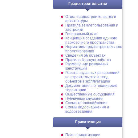
Градостроительство
Отдел градостроительства и
архитектуры
Правила землепользования и
застройки
Генеральный план
Концепция создания единого
парковочного пространства
Нормативы градостроительного
проектирования
Сведения об объектах
Правила благоустройства
Размещение рекламных
конструкций
Реестр выданных разрешений
на строительство и ввод
объектов в эксплуатацию
Документация по планировке
территории
Общественные обсуждения
Публичные слушания
Схема теплоснабжения
Схемы водоснабжения и
водоотведения
Приватизация
План приватизации