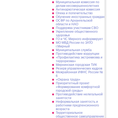
Муниципальная комиссия по
делам несовершеннолетних
Антинаркотическая комиссия
Опека и попечительство
Обучение иностранных граждан
ОСФР по Архангельской
области и НАО
Поддержка участникам СВО
Укрепление общественного
здоровья
ГО и ЧС Мирного информирует
МО МВД России по ЗАТО
г.Мирный
Муниципальная cлужба
Противодействие коррупции
«Профилактика экстремизма и
терроризма»
Мирнинская городская ТИК
Резерв управленческих кадров
Межрайонная ИФНС России №
6
«Охрана труда»
Приоритетный проект
«Формирование комфортной
городской среды»
Противодействие нелегальной
занятости
Неформальная занятость и
работники предпенсионного
возраста
Территориальное
общественное самоуправление