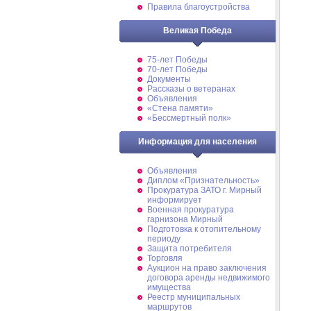
Правила благоустройства
Великая Победа
75-лет Победы
70-лет Победы
Документы
Рассказы о ветеранах
Объявления
«Стена памяти»
«Бессмертный полк»
Информация для населения
Объявления
Диплом «Признательность»
Прокуратура ЗАТО г. Мирный
информирует
Военная прокуратура
гарнизона Мирный
Подготовка к отопительному
периоду
Защита потребителя
Торговля
Аукцион на право заключения
договора аренды недвижимого
имущества
Реестр муниципальных
маршрутов