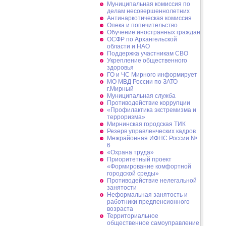
Муниципальная комиссия по
делам несовершеннолетних
Антинаркотическая комиссия
Опека и попечительство
Обучение иностранных граждан
ОСФР по Архангельской
области и НАО
Поддержка участникам СВО
Укрепление общественного
здоровья
ГО и ЧС Мирного информирует
МО МВД России по ЗАТО
г.Мирный
Муниципальная cлужба
Противодействие коррупции
«Профилактика экстремизма и
терроризма»
Мирнинская городская ТИК
Резерв управленческих кадров
Межрайонная ИФНС России №
6
«Охрана труда»
Приоритетный проект
«Формирование комфортной
городской среды»
Противодействие нелегальной
занятости
Неформальная занятость и
работники предпенсионного
возраста
Территориальное
общественное самоуправление