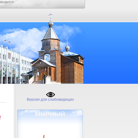
зводится.
Версия для слабовидящих
№