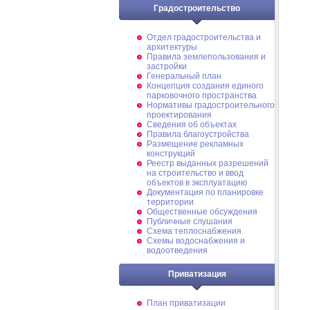
Градостроительство
Отдел градостроительства и
архитектуры
Правила землепользования и
застройки
Генеральный план
Концепция создания единого
парковочного пространства
Нормативы градостроительного
проектирования
Сведения об объектах
Правила благоустройства
Размещение рекламных
конструкций
Реестр выданных разрешений
на строительство и ввод
объектов в эксплуатацию
Документация по планировке
территории
Общественные обсуждения
Публичные слушания
Схема теплоснабжения
Схемы водоснабжения и
водоотведения
Приватизация
План приватизации