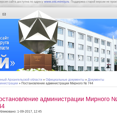
ерсия сайта доступна по адресу
www.old.mirniy.ru
. Поддержка старой версии не прои
ный Архангельской области
»
Официальные документы
»
Документы
инистрации
» Постановление администрации Мирного № 744
остановление администрации Мирного 
44
бликовано: 1-09-2017, 12:45