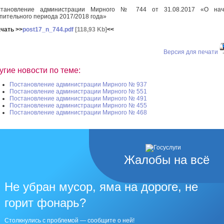
становление администрации Мирного № 744 от 31.08.2017 «О нач
пительного периода 2017/2018 года»
чать >>
post17_n_744.pdf
[118,93 Kb]
<<
Версия для печати
угие новости по теме:
Постановление администрации Мирного № 937
Постановление администрации Мирного № 551
Постановление администрации Мирного № 491
Постановление администрации Мирного № 455
Постановление администрации Мирного № 468
Жалобы на всё
Не убран мусор, яма на дороге, не
горит фонарь?
Столкнулись с проблемой — сообщите о ней!