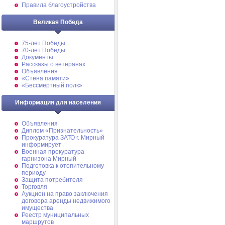
Правила благоустройства
Великая Победа
75-лет Победы
70-лет Победы
Документы
Рассказы о ветеранах
Объявления
«Стена памяти»
«Бессмертный полк»
Информация для населения
Объявления
Диплом «Признательность»
Прокуратура ЗАТО г. Мирный
информирует
Военная прокуратура
гарнизона Мирный
Подготовка к отопительному
периоду
Защита потребителя
Торговля
Аукцион на право заключения
договора аренды недвижимого
имущества
Реестр муниципальных
маршрутов