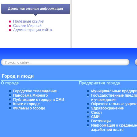
Дополнительная информация
Полезные ссылки
Ссылки Мирный
Администрация сайта
Город и люди
О городе
Предприятия города
Городское телевидение
Муниципальные предпри
Панорама Мирного
Государственные предп
Публикации о городе в СМИ
и учреждения
Книги о городе
Образовательные учреж
Фильмы о городе
Здравоохранение
Спорт
СМИ
Гостиницы
Информация о среднеме
заработной плате