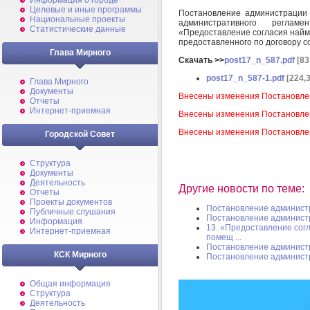
Информация о городе
Целевые и иные программы
Постановление администрации
Национальные проекты
административного реглам
Статистические данные
«Предоставление согласия найм
предоставленного по договору 
Глава Мирного
Скачать >>
post17_n_587.pdf
[83
post17_n_587-1.pdf
[224,
Глава Мирного
Документы
Внесены изменения Постановле
Отчеты
Интернет-приемная
Внесены изменения Постановле
Внесены изменения Постановле
Городской Совет
Структура
Документы
Деятельность
Другие новости по теме:
Отчеты
Проекты документов
Постановление админист
Публичные слушания
Постановление админист
Информация
13. «Предоставление сог
Интернет-приемная
помещ ...
Постановление админист
КСК Мирного
Постановление админист
Общая информация
Структура
Деятельность