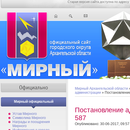
Старая версия сайта доступна по адресу
Мирный Архангельской области
администрации
» Постановлени
Мирный официальный
Постановление 
Устав Мирного
587
Символика Мирного
Награды и поощрения
Опубликовано: 30-06-2017, 09:57
Мирного