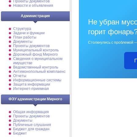
Проекты документов
Новости и объявления
Администрация
Не убран мусо
Структура
горит фонарь
Задачи и функции
План работы
Документы
Столкнулись с проблемой —
Проекты документов
Муниципальный контроль
Дорожный фонд Мирного
Cведения о муниципальном
имуществе
Ведомственный контроль
Антимонопольный комплаенс
Отчеты
Информационные системы
Защита информации
Интернет-приемная
ФЭУ администрации Мирного
Общая информация
Проекты документов
Документы
Публичные слушания
Бюджет для граждан
Бюджет