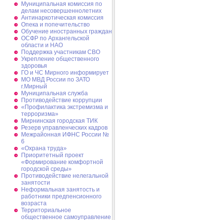
Муниципальная комиссия по
делам несовершеннолетних
Антинаркотическая комиссия
Опека и попечительство
Обучение иностранных граждан
ОСФР по Архангельской
области и НАО
Поддержка участникам СВО
Укрепление общественного
здоровья
ГО и ЧС Мирного информирует
МО МВД России по ЗАТО
г.Мирный
Муниципальная cлужба
Противодействие коррупции
«Профилактика экстремизма и
терроризма»
Мирнинская городская ТИК
Резерв управленческих кадров
Межрайонная ИФНС России №
6
«Охрана труда»
Приоритетный проект
«Формирование комфортной
городской среды»
Противодействие нелегальной
занятости
Неформальная занятость и
работники предпенсионного
возраста
Территориальное
общественное самоуправление