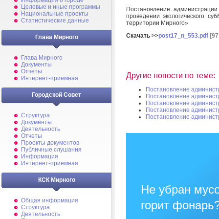
Информация о городе
Целевые и иные программы
Постановление администрации
Национальные проекты
проведении экологического суб
Статистические данные
территории Мирного»
Скачать >>
post17_n_553.pdf
[97
Глава Мирного
Глава Мирного
Документы
Отчеты
Другие новости по теме:
Интернет-приемная
Постановление админист
Городской Совет
Постановление админист
Постановление админист
Постановление админист
Структура
Постановление админист
Документы
Деятельность
Отчеты
Проекты документов
Публичные слушания
Информация
Интернет-приемная
КСК Мирного
Не убран мусо
Общая информация
горит фонарь
Структура
Деятельность