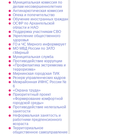
Муниципальная комиссия по
делам несовершеннолетних
Антинаркотическая комиссия
Опека и попечительство
Обучение иностранных граждан
ОСФР по Архангельской
области и НАО
Поддержка участникам СВО
Укрепление общественного
здоровья
ГО и ЧС Мирного информирует
МО МВД России по ЗАТО
г.Мирный
Муниципальная cлужба
Противодействие коррупции
«Профилактика экстремизма и
терроризма»
Мирнинская городская ТИК
Резерв управленческих кадров
Межрайонная ИФНС России №
6
«Охрана труда»
Приоритетный проект
«Формирование комфортной
городской среды»
Противодействие нелегальной
занятости
Неформальная занятость и
работники предпенсионного
возраста
Территориальное
общественное самоуправление