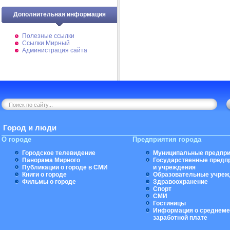
Дополнительная информация
Полезные ссылки
Ссылки Мирный
Администрация сайта
Город и люди
О городе
Предприятия города
Городское телевидение
Муниципальные предпри
Панорама Мирного
Государственные предп
Публикации о городе в СМИ
и учреждения
Книги о городе
Образовательные учреж
Фильмы о городе
Здравоохранение
Спорт
СМИ
Гостиницы
Информация о среднеме
заработной плате