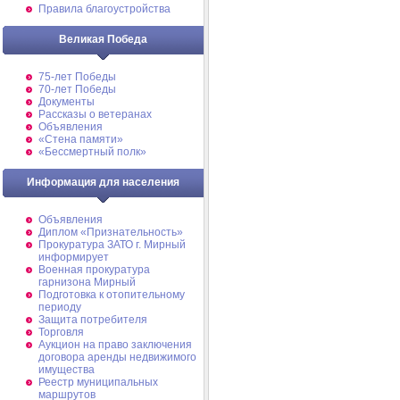
Правила благоустройства
Великая Победа
75-лет Победы
70-лет Победы
Документы
Рассказы о ветеранах
Объявления
«Стена памяти»
«Бессмертный полк»
Информация для населения
Объявления
Диплом «Признательность»
Прокуратура ЗАТО г. Мирный
информирует
Военная прокуратура
гарнизона Мирный
Подготовка к отопительному
периоду
Защита потребителя
Торговля
Аукцион на право заключения
договора аренды недвижимого
имущества
Реестр муниципальных
маршрутов