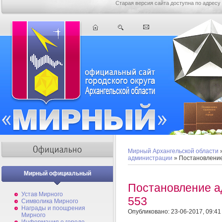
Старая версия сайта доступна по адресу
Мирный Архангельской области
администрации
» Постановлени
Мирный официальный
Постановление 
Устав Мирного
553
Символика Мирного
Награды и поощрения
Опубликовано: 23-06-2017, 09:41
Мирного