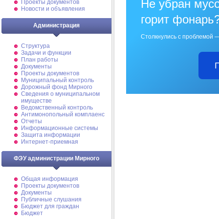
Не убран мусо
Проекты документов
Новости и объявления
горит фонарь
Администрация
Столкнулись с проблемой —
Структура
Задачи и функции
План работы
Документы
Проекты документов
Муниципальный контроль
Дорожный фонд Мирного
Cведения о муниципальном
имуществе
Ведомственный контроль
Антимонопольный комплаенс
Отчеты
Информационные системы
Защита информации
Интернет-приемная
ФЭУ администрации Мирного
Общая информация
Проекты документов
Документы
Публичные слушания
Бюджет для граждан
Бюджет