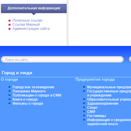
Дополнительная информация
Полезные ссылки
Ссылки Мирный
Администрация сайта
Город и люди
О городе
Предприятия города
Городское телевидение
Муниципальные предпри
Панорама Мирного
Государственные предп
Публикации о городе в СМИ
и учреждения
Книги о городе
Образовательные учреж
Фильмы о городе
Здравоохранение
Спорт
СМИ
Гостиницы
Информация о среднеме
заработной плате