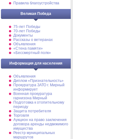
Правила благоустройства
Великая Победа
75-лет Победы
70-лет Победы
Документы
Рассказы о ветеранах
Объявления
«Стена памяти»
«Бессмертный полк»
Информация для населения
Объявления
Диплом «Признательность»
Прокуратура ЗАТО г. Мирный
информирует
Военная прокуратура
гарнизона Мирный
Подготовка к отопительному
периоду
Защита потребителя
Торговля
Аукцион на право заключения
договора аренды недвижимого
имущества
Реестр муниципальных
маршрутов