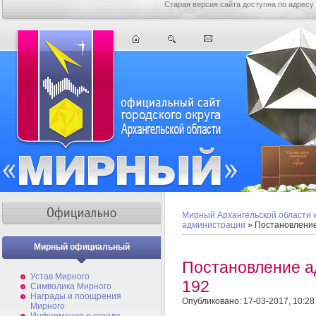
Старая версия сайта доступна по адресу
Мирный Архангельской области
администрации
» Постановлени
Мирный официальный
Постановление 
Устав Мирного
192
Символика Мирного
Награды и поощрения
Опубликовано: 17-03-2017, 10:28
Мирного