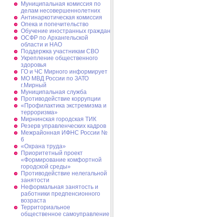
Муниципальная комиссия по
делам несовершеннолетних
Антинаркотическая комиссия
Опека и попечительство
Обучение иностранных граждан
ОСФР по Архангельской
области и НАО
Поддержка участникам СВО
Укрепление общественного
здоровья
ГО и ЧС Мирного информирует
МО МВД России по ЗАТО
г.Мирный
Муниципальная cлужба
Противодействие коррупции
«Профилактика экстремизма и
терроризма»
Мирнинская городская ТИК
Резерв управленческих кадров
Межрайонная ИФНС России №
6
«Охрана труда»
Приоритетный проект
«Формирование комфортной
городской среды»
Противодействие нелегальной
занятости
Неформальная занятость и
работники предпенсионного
возраста
Территориальное
общественное самоуправление