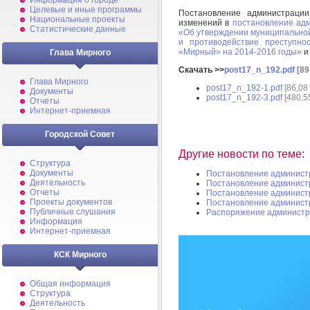
Информация о городе
Целевые и иные программы
Постановление администрац
Национальные проекты
изменений в
постановление адм
Статистические данные
«Об утверждении муниципально
и противодействие преступно
«Мирный» на 2014-2016 годы»
и
Глава Мирного
Скачать >>
post17_n_192.pdf
[89
Глава Мирного
post17_n_192-1.pdf
[86,08
Документы
post17_n_192-3.pdf
[480,5
Отчеты
Интернет-приемная
Городской Совет
Другие новости по теме:
Структура
Документы
Постановление админист
Деятельность
Постановление админист
Отчеты
Постановление админист
Проекты документов
Постановление админист
Публичные слушания
Распоряжение администр
Информация
Интернет-приемная
КСК Мирного
Общая информация
Структура
Деятельность