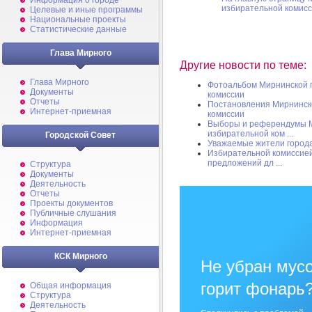
Информация о городе
избирательной комис
Целевые и иные программы
Национальные проекты
Статистические данные
Глава Мирного
Другие новости по теме:
Глава Мирного
Фотоальбом Мирнинской 
Документы
комиссии
Отчеты
Постановления Мирнинск
Интернет-приемная
комиссии
Выборы и референдумы М
избирательной ком ...
Городской Совет
Уважаемые жители города
Избирательной комиссией
предложений дл ...
Структура
Документы
Деятельность
Отчеты
Проекты документов
Публичные слушания
Информация
Интернет-приемная
КСК Мирного
Не убран мусо
горит фонарь
Общая информация
Структура
Деятельность