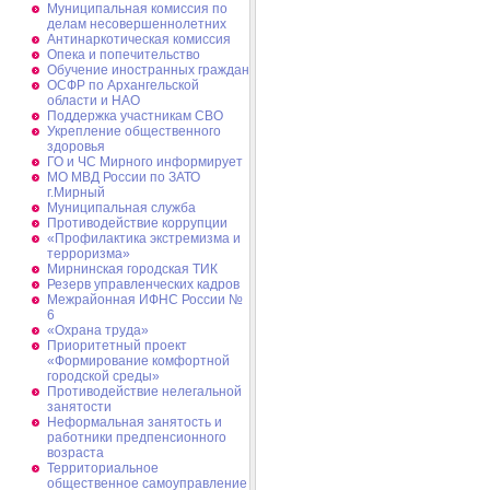
Муниципальная комиссия по
делам несовершеннолетних
Антинаркотическая комиссия
Опека и попечительство
Обучение иностранных граждан
ОСФР по Архангельской
области и НАО
Поддержка участникам СВО
Укрепление общественного
здоровья
ГО и ЧС Мирного информирует
МО МВД России по ЗАТО
г.Мирный
Муниципальная cлужба
Противодействие коррупции
«Профилактика экстремизма и
терроризма»
Мирнинская городская ТИК
Резерв управленческих кадров
Межрайонная ИФНС России №
6
«Охрана труда»
Приоритетный проект
«Формирование комфортной
городской среды»
Противодействие нелегальной
занятости
Неформальная занятость и
работники предпенсионного
возраста
Территориальное
общественное самоуправление