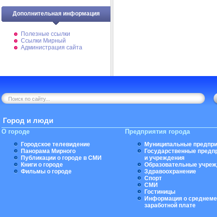
Дополнительная информация
Полезные ссылки
Ссылки Мирный
Администрация сайта
Город и люди
О городе
Предприятия города
Городское телевидение
Муниципальные предпри
Панорама Мирного
Государственные предп
Публикации о городе в СМИ
и учреждения
Книги о городе
Образовательные учреж
Фильмы о городе
Здравоохранение
Спорт
СМИ
Гостиницы
Информация о среднеме
заработной плате