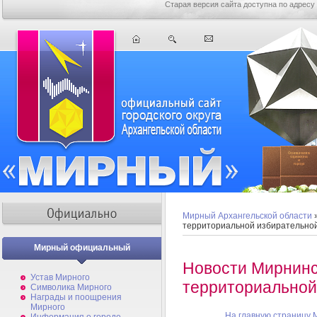
Старая версия сайта доступна по адресу
Мирный Архангельской области
территориальной избирательно
Мирный официальный
Новости Мирнинс
Устав Мирного
территориальной
Символика Мирного
Награды и поощрения
Мирного
На главную страницу 