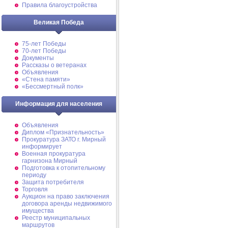
Правила благоустройства
Великая Победа
75-лет Победы
70-лет Победы
Документы
Рассказы о ветеранах
Объявления
«Стена памяти»
«Бессмертный полк»
Информация для населения
Объявления
Диплом «Признательность»
Прокуратура ЗАТО г. Мирный
информирует
Военная прокуратура
гарнизона Мирный
Подготовка к отопительному
периоду
Защита потребителя
Торговля
Аукцион на право заключения
договора аренды недвижимого
имущества
Реестр муниципальных
маршрутов