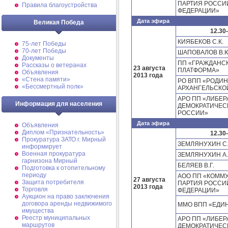
ПАРТИЯ РОССИ
Правила благоустройства
ФЕДЕРАЦИИ»
Дата эфира
Великая Победа
12.30
КИЯБЕКОВ С.К.
75-лет Победы
70-лет Победы
ШАПОВАЛОВ В.
Документы
ПП «ГРАЖДАНС
Рассказы о ветеранах
23 августа
ПЛАТФОРМА»
Объявления
2013 года
«Стена памяти»
РО ВПП «РОДИН
«Бессмертный полк»
АРХАНГЕЛЬСКО
АРО ПП «ЛИБЕР
Информация для населения
ДЕМОКРАТИЧЕС
РОССИИ»
Дата эфира
Объявления
Диплом «Признательность»
12.30
Прокуратура ЗАТО г. Мирный
ЗЕМЛЯНУХИН С
информирует
Военная прокуратура
ЗЕМЛЯНУХИН А.
гарнизона Мирный
БЕЛЯЕВ В.Г.
Подготовка к отопительному
периоду
АОО ПП «КОММ
27 августа
Защита потребителя
ПАРТИЯ РОССИ
2013 года
Торговля
ФЕДЕРАЦИИ»
Аукцион на право заключения
договора аренды недвижимого
ММО ВПП «ЕДИ
имущества
Реестр муниципальных
АРО ПП «ЛИБЕР
маршрутов
ДЕМОКРАТИЧЕС