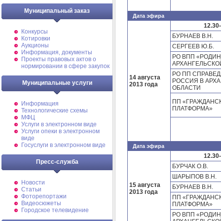
Муниципальный заказ
Дата эфира
12.30
Конкурсы
БУРНАЕВ В.Н.
Котировки
Аукционы
СЕРГЕЕВ Ю.Б.
Информация, документы
РО ВПП «РОДИН
Проекты правовых актов о
АРХАНГЕЛЬСКО
нормировании в сфере закупок
РО ПП СПРАВЕ
14 августа
РОССИЯ В АРХ
Муниципальные услуги
2013 года
ОБЛАСТИ
ПП «ГРАЖДАНС
Информация
ПЛАТФОРМА»
Технологические схемы
МФЦ
Услуги в электронном виде
Услуги опеки в электронном
виде
Госуслуги в электронном виде
Дата эфира
12.30
Пресс-служба
БУРЧАК О.В.
ШАРЫПОВ В.Н.
Новости
15 августа
БУРНАЕВ В.Н.
Статьи
2013 года
Фоторепортажи
ПП «ГРАЖДАНС
Видеосюжеты
ПЛАТФОРМА»
Городское телевидение
РО ВПП «РОДИН