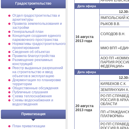
АРХАНГЕЛЬСКО
Градостроительство
Дата эфира
12.30
Отдел градостроительства и
ЯМПОЛЬСКИЙ Ю.
архитектуры
Правила землепользования и
РЫКОВ В.В.
застройки
Генеральный план
СОЛОДОВ В.Н.
Концепция создания единого
16 августа
парковочного пространства
2013 года
Нормативы градостроительного
проектирования
ММО ВПП «ЕДИ
Сведения об объектах
Правила благоустройства
АОО ПП «КОММ
Размещение рекламных
ПАРТИЯ РОССИ
конструкций
ФЕДЕРАЦИИ»
Реестр выданных разрешений
на строительство и ввод
Дата эфира
объектов в эксплуатацию
12.30
Документация по планировке
КИЯБЕКОВ С.К.
территории
Общественные обсуждения
ЗЕМЛЯНУХИН А.
Публичные слушания
РО ПП СПРАВЕ
Схема теплоснабжения
РОССИЯ В АРХ
Схемы водоснабжения и
ОБЛАСТИ
водоотведения
20 августа
2013 года
ПП «ГРАЖДАНС
Приватизация
ПЛАТФОРМА»
РО ПП СПРАВЕ
План приватизации
РОССИЯ В АРХ