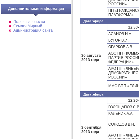
РОССИИ»
Дополнительная информация
ПП «ГРАЖДАНС
ПЛАТФОРМА»
Дата эфира
Полезные ссылки
Ссылки Мирный
12.30
Администрация сайта
АСАНОВ Н.А.
БУГОР В.И.
ОГАРКОВ А.В.
АОО ПП «КОММ
30 августа
ПАРТИЯ РОССИ
2013 года
ФЕДЕРАЦИИ»
АРО ПП «ЛИБЕР
ДЕМОКРАТИЧЕС
РОССИИ»
ММО ВПП «ЕДИ
Дата эфира
12.30
ГОЛОЩАПОВ С.В
КАЛЕНИК А.А.
СОЛОДОВ В.Н.
3 сентября
2013 года
АРО ПП «ЛИБЕР