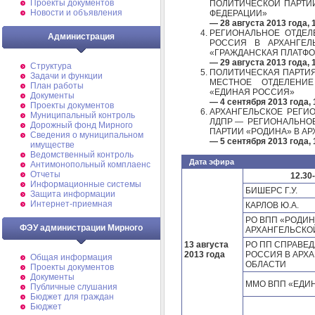
Проекты документов
ПОЛИТИЧЕСКОЙ ПАРТИ
Новости и объявления
ФЕДЕРАЦИИ»
— 28 августа 2013 года, 1
РЕГИОНАЛЬНОЕ ОТДЕЛ
Администрация
РОССИЯ В АРХАНГЕЛ
«ГРАЖДАНСКАЯ ПЛАТФ
— 29 августа 2013 года, 1
Структура
ПОЛИТИЧЕСКАЯ ПАРТИ
Задачи и функции
МЕСТНОЕ ОТДЕЛЕНИЕ
План работы
«ЕДИНАЯ РОССИЯ»
Документы
— 4 сентября 2013 года, 1
Проекты документов
АРХАНГЕЛЬСКОЕ РЕГИ
Муниципальный контроль
ЛДПР — РЕГИОНАЛЬНО
Дорожный фонд Мирного
ПАРТИИ «РОДИНА» В А
Cведения о муниципальном
— 5 сентября 2013 года, 1
имуществе
Ведомственный контроль
Дата эфира
Антимонопольный комплаенс
Отчеты
12.30
Информационные системы
БИШЕРС Г.У.
Защита информации
Интернет-приемная
КАРЛОВ Ю.А.
РО ВПП «РОДИН
ФЭУ администрации Мирного
АРХАНГЕЛЬСКО
13 августа
РО ПП СПРАВЕ
2013 года
РОССИЯ В АРХ
Общая информация
ОБЛАСТИ
Проекты документов
Документы
ММО ВПП «ЕДИ
Публичные слушания
Бюджет для граждан
Бюджет