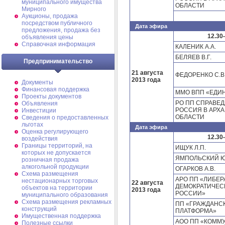
муниципального имущества
ОБЛАСТИ
Мирного
Аукционы, продажа
посредством публичного
Дата эфира
предложения, продажа без
12.30
объявления цены
Справочная информация
КАЛЕНИК А.А.
БЕЛЯЕВ В.Г.
Предпринимательство
21 августа
ФЕДОРЕНКО С.В
2013 года
Документы
Финансовая поддержка
ММО ВПП «ЕДИ
Проекты документов
РО ПП СПРАВЕ
Объявления
РОССИЯ В АРХ
Инвестиции
ОБЛАСТИ
Сведения о предоставленных
льготах
Дата эфира
Оценка регулирующего
12.30
воздействия
Границы территорий, на
ИЩУК Л.П.
которых не допускается
ЯМПОЛЬСКИЙ Ю.
розничная продажа
алкогольной продукции
ОГАРКОВ А.В.
Схема размещения
АРО ПП «ЛИБЕР
нестационарных торговых
22 августа
ДЕМОКРАТИЧЕС
объектов на территории
2013 года
РОССИИ»
муниципального образования
Схема размещения рекламных
ПП «ГРАЖДАНС
конструкций
ПЛАТФОРМА»
Имущественная поддержка
АОО ПП «КОММ
Полезные ссылки