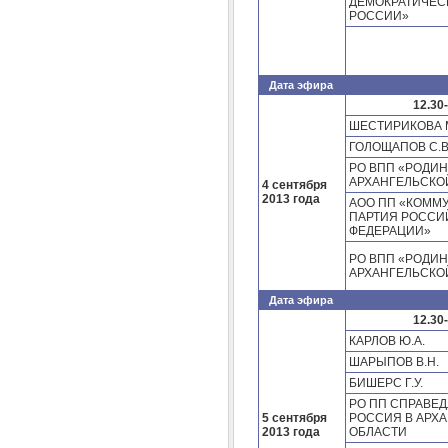
ДЕМОКРАТИЧЕС
РОССИИ»
Дата эфира
12.30
ШЕСТИРИКОВА М
ГОЛОЩАПОВ С.В
РО ВПП «РОДИН
АРХАНГЕЛЬСКО
4 сентября
2013 года
АОО ПП «КОММ
ПАРТИЯ РОССИ
ФЕДЕРАЦИИ»
РО ВПП «РОДИН
АРХАНГЕЛЬСКО
Дата эфира
12.30
КАРЛОВ Ю.А.
ШАРЫПОВ В.Н.
БИШЕРС Г.У.
РО ПП СПРАВЕ
5 сентября
РОССИЯ В АРХ
2013 года
ОБЛАСТИ