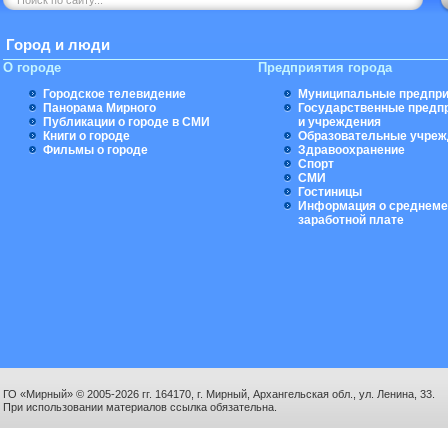
Город и люди
О городе
Предприятия города
Городское телевидение
Муниципальные предпри
Панорама Мирного
Государственные предп
Публикации о городе в СМИ
и учреждения
Книги о городе
Образовательные учреж
Фильмы о городе
Здравоохранение
Спорт
СМИ
Гостиницы
Информация о среднеме
заработной плате
ГО «Мирный» © 2005-2026 гг. 164170, г. Мирный, Архангельская обл., ул. Ленина, 33.
При использовании материалов ссылка обязательна.