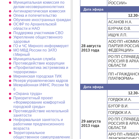
Муниципальная комиссия по
РОССИИ»
делам несовершеннолетних
Дата эфира
Антинаркотическая комиссия
12.30
Опека и попечительство
Обучение иностранных граждан
АСАНОВ Н.А.
ОСФР по Архангельской
БУРЧАК О.В.
области и НАО
Поддержка участникам СВО
ИЩУК Л.П.
Укрепление общественного
АОО ПП «КОММ
здоровья
28 августа
ПАРТИЯ РОССИ
ГО и ЧС Мирного информирует
2013 года
ФЕДЕРАЦИИ»
МО МВД России по ЗАТО
г.Мирный
РО ПП СПРАВЕ
Муниципальная cлужба
РОССИЯ В АРХ
Противодействие коррупции
ОБЛАСТИ
«Профилактика экстремизма и
терроризма»
ПП «ГРАЖДАНС
Мирнинская городская ТИК
ПЛАТФОРМА»
Резерв управленческих кадров
Межрайонная ИФНС России №
Дата эфира
6
12.30
«Охрана труда»
Приоритетный проект
ГОРДЮК И.А.
«Формирование комфортной
БУГОР В.И.
городской среды»
Противодействие нелегальной
ГОРДЮК И.А.
занятости
РО ПП СПРАВЕ
Неформальная занятость и
29 августа
РОССИЯ В АРХ
работники предпенсионного
2013 года
ОБЛАСТИ
возраста
Территориальное
АРО ПП «ЛИБЕР
общественное самоуправление
ДЕМОКРАТИЧЕС