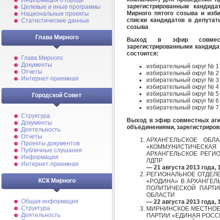
Информация о городе
зарегистрированным кандида
Целевые и иные программы
Мирного пятого созыва и изб
Национальные проекты
списки кандидатов в депутат
Статистические данные
созыва
Глава Мирного
Выход в эфир совмест
зарегистрированными кандида
состоится:
Глава Мирного
Документы
избирательный округ № 1 —
Отчеты
избирательный округ № 2 —
Интернет-приемная
избирательный округ № 3 —
избирательный округ № 4 —
избирательный округ № 5 —
Городской Совет
избирательный округ № 6 —
избирательный округ № 7 
Структура
Выход в эфир совместных аг
Документы
объединениями, зарегистриров
Деятельность
Отчеты
АРХАНГЕЛЬСКОЕ ОБЛ
Проекты документов
«КОММУНИСТИЧЕСКА
Публичные слушания
АРХАНГЕЛЬСКОЕ РЕГИ
Информация
ЛДПР
Интернет-приемная
— 21 августа 2013 года, 1
РЕГИОНАЛЬНОЕ ОТДЕЛ
КСК Мирного
«РОДИНА» В АРХАНГЕЛ
ПОЛИТИЧЕСКОЙ ПАРТИ
ОБЛАСТИ
Общая информация
— 22 августа 2013 года, 1
Структура
МИРНИНСКОЕ МЕСТНОЕ
Деятельность
ПАРТИИ «ЕДИНАЯ РОСС