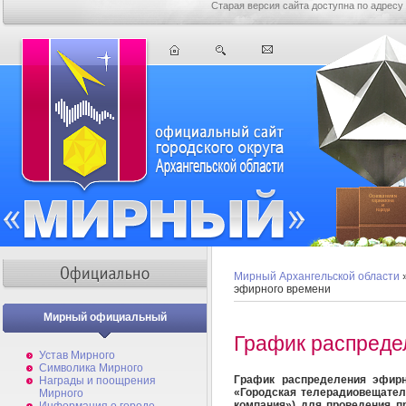
Старая версия сайта доступна по адресу
Мирный Архангельской области
эфирного времени
Мирный официальный
График распреде
Устав Мирного
Символика Мирного
График распределения эфир
Награды и поощрения
«Городская телерадиовещател
Мирного
компания») для проведения п