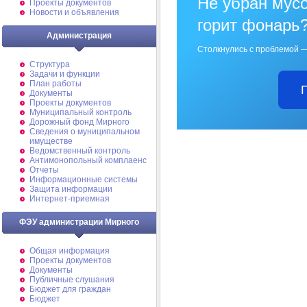
Не убран мусо
Проекты документов
Новости и объявления
горит фонарь
Администрация
Столкнулись с проблемой —
Структура
Задачи и функции
План работы
Документы
Проекты документов
Муниципальный контроль
Дорожный фонд Мирного
Cведения о муниципальном
имуществе
Ведомственный контроль
Антимонопольный комплаенс
Отчеты
Информационные системы
Защита информации
Интернет-приемная
ФЭУ администрации Мирного
Общая информация
Проекты документов
Документы
Публичные слушания
Бюджет для граждан
Бюджет