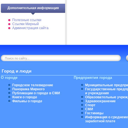
Дополнительная информация
Полезные ссылки
Ссылки Мирный
Администрация сайта
Город и люди
О городе
Предприятия города
Городское телевидение
Муниципальные предпри
Панорама Мирного
Государственные предп
Публикации о городе в СМИ
и учреждения
Книги о городе
Образовательные учреж
Фильмы о городе
Здравоохранение
Спорт
СМИ
Гостиницы
Информация о среднеме
заработной плате