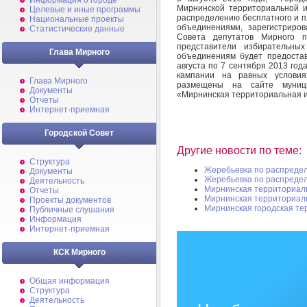
Информация о городе
Мирнинской территориальной 
Целевые и иные программы
распределению бесплатного и 
Национальные проекты
объединениями, зарегистриров
Статистические данные
Совета депутатов Мирного п
представители избирательны
Глава Мирного
объединениям будет предоста
августа по 7 сентября 2013 го
кампании на равных условия
Глава Мирного
размещены на сайте муниц
Документы
«Мирнинская территориальная и
Отчеты
Интернет-приемная
Городской Совет
Другие новости по теме:
Структура
Жеребьевка по распредел
Документы
Жеребьевка по распреде
Деятельность
Мирнинская территориал
Отчеты
Мирнинская территориал
Проекты документов
Мирнинская городская те
Публичные слушания
Информация
Интернет-приемная
КСК Мирного
Общая информация
Структура
Деятельность