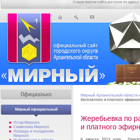
Старая версия сайта доступна по адресу
Мирный Архангельской области
бесплатного и платного эфирног
Мирный официальный
Жеребьевка по р
Устав Мирного
и платного эфир
Символика Мирного
Награды и поощрения
Мирного
6 августа 2013 года, Городс