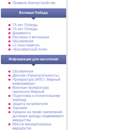
Правила благоустройства
Великая Победа
75-лет Победы
70-лет Победы
Документы
Рассказы о ветеранах
Объявления
«Стена памяти»
«Бессмертный полк»
Информация для населения
Объявления
Диплом «Признательность»
Прокуратура ЗАТО г. Мирный
информирует
Военная прокуратура
гарнизона Мирный
Подготовка к отопительному
периоду
Защита потребителя
Торговля
Аукцион на право заключения
договора аренды недвижимого
имущества
Реестр муниципальных
маршрутов