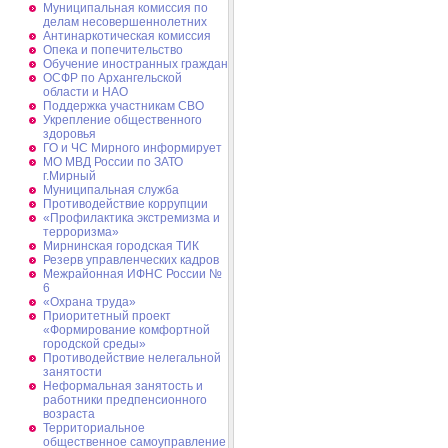
Муниципальная комиссия по
делам несовершеннолетних
Антинаркотическая комиссия
Опека и попечительство
Обучение иностранных граждан
ОСФР по Архангельской
области и НАО
Поддержка участникам СВО
Укрепление общественного
здоровья
ГО и ЧС Мирного информирует
МО МВД России по ЗАТО
г.Мирный
Муниципальная cлужба
Противодействие коррупции
«Профилактика экстремизма и
терроризма»
Мирнинская городская ТИК
Резерв управленческих кадров
Межрайонная ИФНС России №
6
«Охрана труда»
Приоритетный проект
«Формирование комфортной
городской среды»
Противодействие нелегальной
занятости
Неформальная занятость и
работники предпенсионного
возраста
Территориальное
общественное самоуправление