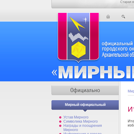
Старая в
Мир
Мирный официальный
И
Устав Мирного
Ит
Символика Мирного
изб
Награды и поощрения
Мирного