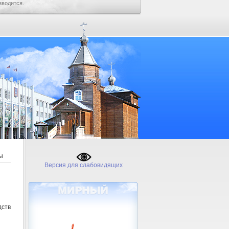
зводится.
ы
Версия для слабовидящих
ств