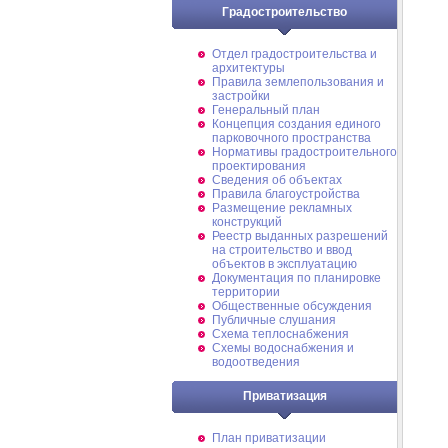
Градостроительство
Отдел градостроительства и
архитектуры
Правила землепользования и
застройки
Генеральный план
Концепция создания единого
парковочного пространства
Нормативы градостроительного
проектирования
Сведения об объектах
Правила благоустройства
Размещение рекламных
конструкций
Реестр выданных разрешений
на строительство и ввод
объектов в эксплуатацию
Документация по планировке
территории
Общественные обсуждения
Публичные слушания
Схема теплоснабжения
Схемы водоснабжения и
водоотведения
Приватизация
План приватизации