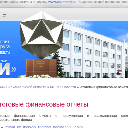
ерсия сайта доступна по адресу
www.old.mirniy.ru
. Поддержка старой версии не прои
ный Архангельской области
»
МГТИК Новости
» Итоговые финансовые отчет
тоговые финансовые отчеты
оговые финансовые отчеты о поступлении и расходовании сред
ирательного фонда
mayor_rm_itogovyy_finotchet_pechat.pdf
[1,2 Mb]