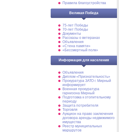
Правила благоустройства
Великая Победа
75-лет Победы
70-лет Победы
Документы
Рассказы о ветеранах
Объявления
«Стена памяти»
«Бессмертный полк»
Информация для населения
Объявления
Диплом «Признательность»
Прокуратура ЗАТО г. Мирный
информирует
Военная прокуратура
гарнизона Мирный
Подготовка к отопительному
периоду
Защита потребителя
Торговля
Аукцион на право заключения
договора аренды недвижимого
имущества
Реестр муниципальных
маршрутов