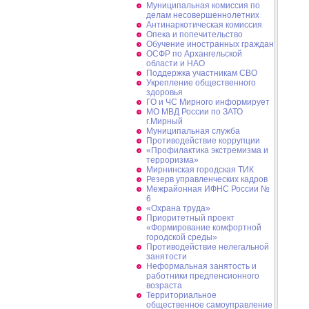
Муниципальная комиссия по
делам несовершеннолетних
Антинаркотическая комиссия
Опека и попечительство
Обучение иностранных граждан
ОСФР по Архангельской
области и НАО
Поддержка участникам СВО
Укрепление общественного
здоровья
ГО и ЧС Мирного информирует
МО МВД России по ЗАТО
г.Мирный
Муниципальная cлужба
Противодействие коррупции
«Профилактика экстремизма и
терроризма»
Мирнинская городская ТИК
Резерв управленческих кадров
Межрайонная ИФНС России №
6
«Охрана труда»
Приоритетный проект
«Формирование комфортной
городской среды»
Противодействие нелегальной
занятости
Неформальная занятость и
работники предпенсионного
возраста
Территориальное
общественное самоуправление