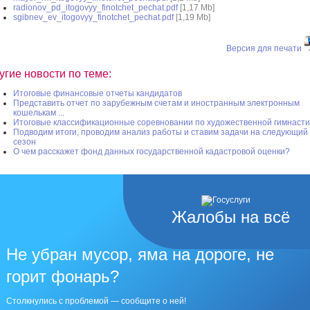
radionov_pd_itogovyy_finotchet_pechat.pdf
[1,17 Mb]
sgibnev_ev_itogovyy_finotchet_pechat.pdf
[1,19 Mb]
Версия для печати
угие новости по теме:
Итоговые финансовые отчеты кандидатов
Представить отчет по зарубежным счетам и иностранным электронным
кошелькам ...
Итоговые классификационные соревновании по художественной гимнасти
Подводим итоги, проводим анализ работы и ставим задачи на следующий
сезон
О чем расскажет фонд данных государственной кадастровой оценки?
Жалобы на всё
Не убран мусор, яма на дороге, не
горит фонарь?
Столкнулись с проблемой — сообщите о ней!