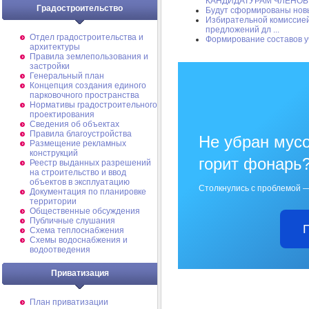
КАНДИДАТУРАМ ЧЛЕНОВ У
Градостроительство
Будут сформированы нов
Избирательной комиссией
предложений дл ...
Отдел градостроительства и
Формирование составов у
архитектуры
Правила землепользования и
застройки
Генеральный план
Концепция создания единого
парковочного пространства
Нормативы градостроительного
проектирования
Сведения об объектах
Правила благоустройства
Не убран мусо
Размещение рекламных
конструкций
горит фонарь
Реестр выданных разрешений
на строительство и ввод
объектов в эксплуатацию
Столкнулись с проблемой —
Документация по планировке
территории
Общественные обсуждения
Публичные слушания
Схема теплоснабжения
Схемы водоснабжения и
водоотведения
Приватизация
План приватизации