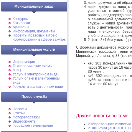
копия документа об обра
Муниципальный заказ
копия документа лица, к
участковых комиссий (т
работы), подтверждающег
Конкурсы
о занимаемой должности
Котировки
службы – копия документ
Аукционы
есть о деятельности, пр
Информация, документы
лица (пенсионер, безр
Проекты правовых актов о
учебного заведения), до
нормировании в сфере закупок
2 фото 3х4 без уголка (цв
С формами документов можно 
Муниципальные услуги
Мирнинской городской террито
Мирный, ул. Ленина, д. 33 (трет
Информация
каб. 303: понедельник - че
Технологические схемы
часов 30 минут до 18 часо
МФЦ
30 минут;
Услуги в электронном виде
каб. 302: понедельник - 
Услуги опеки в электронном
суббота, воскресенье и н
виде
14 часов 00 минут.
Госуслуги в электронном виде
Пресс-служба
Новости
Статьи
Другие новости по теме:
Фоторепортажи
Видеосюжеты
Избирательная комиссия 
Городское телевидение
ИНФОРМАЦИОННОЕ СОО