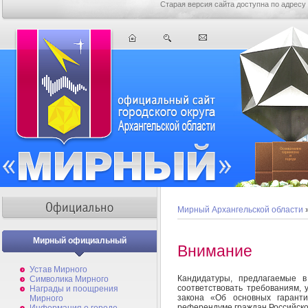
Старая версия сайта доступна по адресу
Мирный Архангельской области
Мирный официальный
Внимание
Устав Мирного
Кандидатуры, предлагаемые в
Символика Мирного
соответствовать требованиям, 
Награды и поощрения
закона «Об основных гарант
Мирного
референдуме граждан Российск