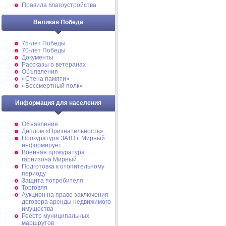
Правила благоустройства
Великая Победа
75-лет Победы
70-лет Победы
Документы
Рассказы о ветеранах
Объявления
«Стена памяти»
«Бессмертный полк»
Информация для населения
Объявления
Диплом «Признательность»
Прокуратура ЗАТО г. Мирный
информирует
Военная прокуратура
гарнизона Мирный
Подготовка к отопительному
периоду
Защита потребителя
Торговля
Аукцион на право заключения
договора аренды недвижимого
имущества
Реестр муниципальных
маршрутов