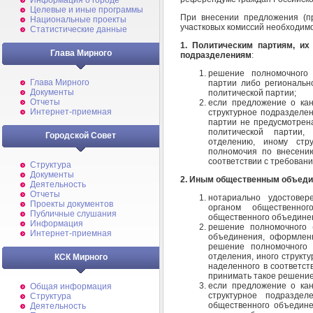
Информация о городе
Целевые и иные программы
При внесении предложения (п
Национальные проекты
участковых комиссий необходимо
Статистические данные
1. Политическим партиям, и
Глава Мирного
подразделениям
:
решение полномочного 
Глава Мирного
партии либо регионально
Документы
политической партии;
Отчеты
если предложение о кан
Интернет-приемная
структурное подразделен
партии не предусмотрена
политической партии, 
Городской Совет
отделению, иному стру
полномочия по внесени
соответствии с требовани
Структура
Документы
2. Иным общественным объеди
Деятельность
Отчеты
нотариально удостове
Проекты документов
органом общественно
Публичные слушания
общественного объедине
Информация
решение полномочного (
Интернет-приемная
объединения, оформленн
решение полномочного (
отделения, иного структ
КСК Мирного
наделенного в соответст
принимать такое решение
если предложение о кан
Общая информация
структурное подраздел
Структура
общественного объедине
Деятельность