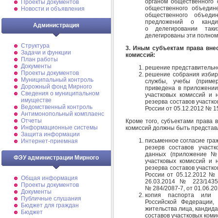
органом общественного 
Проекты документов
общественного объедине
Новости и объявления
общественного объеди
предложений о канди
Администрация
о делегировании так
делегированы эти полном
Структура
3. Иным субъектам права вне
Задачи и функции
комиссий:
План работы
Документы
решение представительно
Проекты документов
решение собрания избира
Муниципальный контроль
службы, учебы (приме
Дорожный фонд Мирного
приведена в приложении
Cведения о муниципальном
участковых комиссий и 
имуществе
резерва составов участк
Ведомственный контроль
России от 05.12.2012 № 15
Антимонопольный комплаенс
Отчеты
Кроме того, субъектами права 
Информационные системы
комиссий должны быть представ
Защита информации
письменное согласие гра
Интернет-приемная
резерв составов участк
данных (приложение №
ФЭУ администрации Мирного
участковых комиссий и 
резерва составов участк
России от 05.12.2012 № 
Общая информация
26.03.2014 № 223/1435-
Проекты документов
№ 284/2087-7, от 01.06.20
Документы
копия паспорта или д
Публичные слушания
Российской Федерации,
Бюджет для граждан
жительства лица, кандида
Бюджет
составов участковых коми