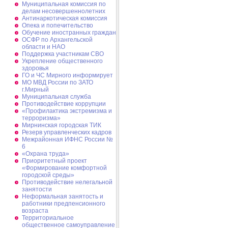
Муниципальная комиссия по
делам несовершеннолетних
Антинаркотическая комиссия
Опека и попечительство
Обучение иностранных граждан
ОСФР по Архангельской
области и НАО
Поддержка участникам СВО
Укрепление общественного
здоровья
ГО и ЧС Мирного информирует
МО МВД России по ЗАТО
г.Мирный
Муниципальная cлужба
Противодействие коррупции
«Профилактика экстремизма и
терроризма»
Мирнинская городская ТИК
Резерв управленческих кадров
Межрайонная ИФНС России №
6
«Охрана труда»
Приоритетный проект
«Формирование комфортной
городской среды»
Противодействие нелегальной
занятости
Неформальная занятость и
работники предпенсионного
возраста
Территориальное
общественное самоуправление