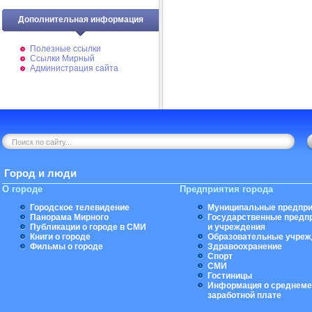
Дополнительная информация
Полезные ссылки
Ссылки Мирный
Администрация сайта
Город и люди
О городе
Предприятия города
Городское телевидение
Муниципальные предпри
Панорама Мирного
Государственные предп
Публикации о городе в СМИ
и учреждения
Книги о городе
Образовательные учреж
Фильмы о городе
Здравоохранение
Спорт
СМИ
Гостиницы
Информация о среднеме
заработной плате