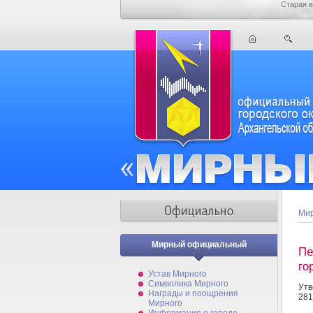
Старая в
Мир
Мирный официальный
Пе
го
Устав Мирного
Символика Мирного
Утв
Награды и поощрения
281
Мирного