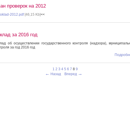
ан проверок на 2012
oklad-2012.pdf
[46,15 Kb]
<<
клад за 2016 год
лад об осуществлении государственного контроля (надзора), муниципаль
троля за год 2016 год
Подробне
1
2
3
4
5
6
7
8
9
←
→
Назад
Вперед