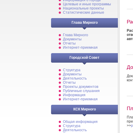
Информация о городе
Целевые и иные программы
Национальные проекты
Статистические данные
Ра
Глава Мирного
Рас
от
Глава Мирного
авт
Документы
Отчеты
Интернет-приемная
Городской Совет
До
Структура
Документы
Док
Деятельность
кон
Отчеты
Проекты документов
Публичные слушания
Информация
Интернет-приемная
Пл
КСК Мирного
Пл
пре
Общая информация
>>
p
Структура
Деятельность