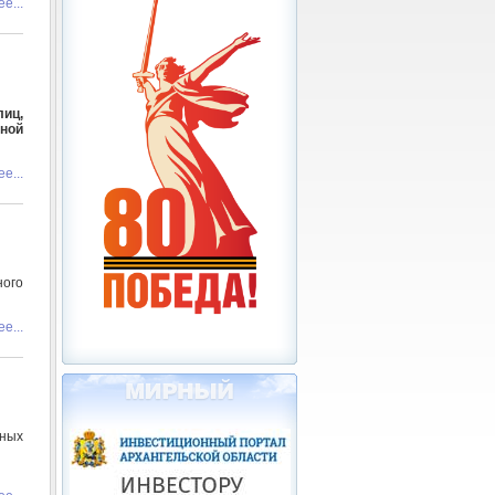
е...
лиц,
ной
е...
ного
е...
ных