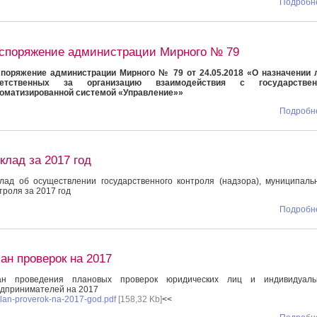
Подробне
споряжение администрации Мирного № 79
поряжение администрации Мирного № 79 от 24.05.2018 «О назначении 
ветственных за организацию взаимодействия с государствен
оматизированной системой «Управление»»
Подробне
клад за 2017 год
лад об осуществлении государственного контроля (надзора), муниципаль
троля за 2017 год
Подробне
ан проверок на 2017
ан проведения плановых проверок юридических лиц и индивидуаль
дпринимателей на 2017
lan-proverok-na-2017-god.pdf
[158,32 Kb]
<<