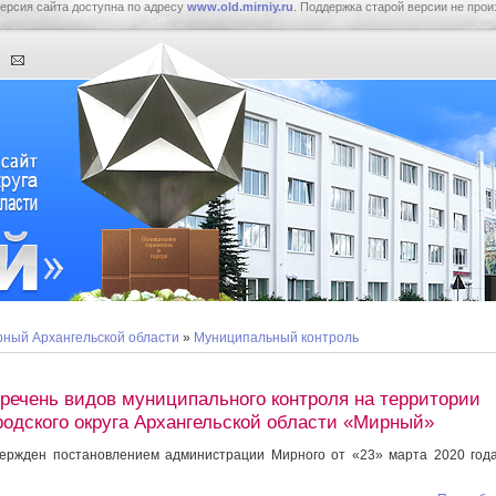
ерсия сайта доступна по адресу
www.old.mirniy.ru
. Поддержка старой версии не прои
ный Архангельской области
»
Муниципальный контроль
речень видов муниципального контроля на территории
родского округа Архангельской области «Мирный»
ержден постановлением администрации Мирного от «23» марта 2020 го