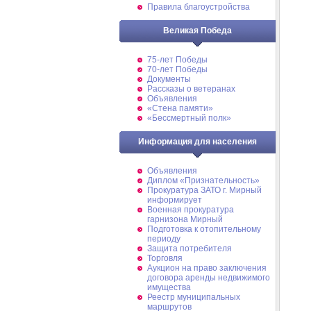
Правила благоустройства
Великая Победа
75-лет Победы
70-лет Победы
Документы
Рассказы о ветеранах
Объявления
«Стена памяти»
«Бессмертный полк»
Информация для населения
Объявления
Диплом «Признательность»
Прокуратура ЗАТО г. Мирный
информирует
Военная прокуратура
гарнизона Мирный
Подготовка к отопительному
периоду
Защита потребителя
Торговля
Аукцион на право заключения
договора аренды недвижимого
имущества
Реестр муниципальных
маршрутов