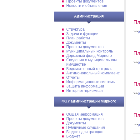
Проекты документов
Новости и объявления
Администрация
Пл
Структура
>>
p
Задачи и функции
План работы
Документы
Проекты документов
Муниципальный контроль
Пл
Дорожный фонд Мирного
Cведения о муниципальном
>>
p
имуществе
Ведомственный контроль
Антимонопольный комплаенс
Отчеты
Информационные системы
Пл
Защита информации
Интернет-приемная
>>
p
ФЭУ администрации Мирного
Пл
Общая информация
Проекты документов
Документы
>>
p
Публичные слушания
Бюджет для граждан
Бюджет