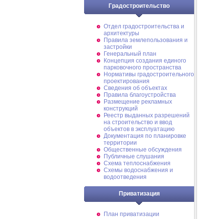
Градостроительство
Отдел градостроительства и
архитектуры
Правила землепользования и
застройки
Генеральный план
Концепция создания единого
парковочного пространства
Нормативы градостроительного
проектирования
Сведения об объектах
Правила благоустройства
Размещение рекламных
конструкций
Реестр выданных разрешений
на строительство и ввод
объектов в эксплуатацию
Документация по планировке
территории
Общественные обсуждения
Публичные слушания
Схема теплоснабжения
Схемы водоснабжения и
водоотведения
Приватизация
План приватизации