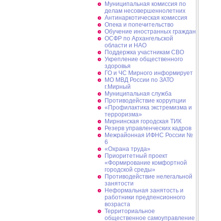
Муниципальная комиссия по
делам несовершеннолетних
Антинаркотическая комиссия
Опека и попечительство
Обучение иностранных граждан
ОСФР по Архангельской
области и НАО
Поддержка участникам СВО
Укрепление общественного
здоровья
ГО и ЧС Мирного информирует
МО МВД России по ЗАТО
г.Мирный
Муниципальная cлужба
Противодействие коррупции
«Профилактика экстремизма и
терроризма»
Мирнинская городская ТИК
Резерв управленческих кадров
Межрайонная ИФНС России №
6
«Охрана труда»
Приоритетный проект
«Формирование комфортной
городской среды»
Противодействие нелегальной
занятости
Неформальная занятость и
работники предпенсионного
возраста
Территориальное
общественное самоуправление