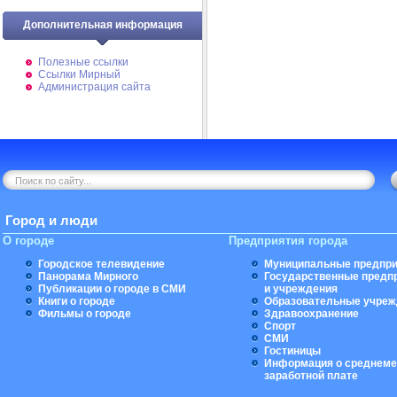
Дополнительная информация
Полезные ссылки
Ссылки Мирный
Администрация сайта
Город и люди
О городе
Предприятия города
Городское телевидение
Муниципальные предпри
Панорама Мирного
Государственные предп
Публикации о городе в СМИ
и учреждения
Книги о городе
Образовательные учреж
Фильмы о городе
Здравоохранение
Спорт
СМИ
Гостиницы
Информация о среднеме
заработной плате