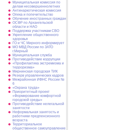
Муниципальная комиссия по
делам несовершеннолетних
Антинаркотическая комиссия
Опека и попечительство
Обучение иностранных граждан
ОСФР по Архангельской
области и НАО
Поддержка участникам СВО
Укрепление общественного
здоровья
ГО и ЧС Мирного информирует
МО МВД России по ЗАТО
г.Мирный
Муниципальная cлужба
Противодействие коррупции
«Профилактика экстремизма и
терроризма»
Мирнинская городская ТИК
Резерв управленческих кадров
Межрайонная ИФНС России №
6
«Охрана труда»
Приоритетный проект
«Формирование комфортной
городской среды»
Противодействие нелегальной
занятости
Неформальная занятость и
работники предпенсионного
возраста
Территориальное
общественное самоуправление