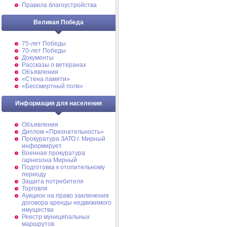
Правила благоустройства
Великая Победа
75-лет Победы
70-лет Победы
Документы
Рассказы о ветеранах
Объявления
«Стена памяти»
«Бессмертный полк»
Информация для населения
Объявления
Диплом «Признательность»
Прокуратура ЗАТО г. Мирный
информирует
Военная прокуратура
гарнизона Мирный
Подготовка к отопительному
периоду
Защита потребителя
Торговля
Аукцион на право заключения
договора аренды недвижимого
имущества
Реестр муниципальных
маршрутов