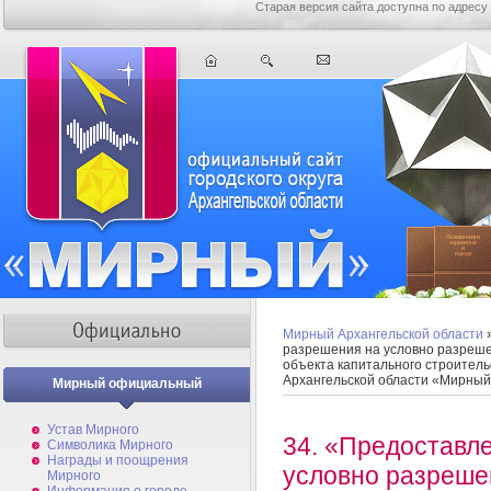
Старая версия сайта доступна по адресу
Мирный Архангельской области
разрешения на условно разреше
объекта капитального строитель
Архангельской области «Мирны
Мирный официальный
Устав Мирного
34. «Предоставл
Символика Мирного
Награды и поощрения
условно разреше
Мирного