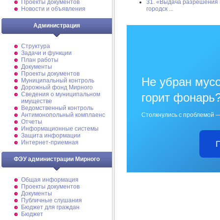
31. «Выдача разрешения 
Проекты документов
городск ...
Новости и объявления
Администрация
Структура
Задачи и функции
План работы
Документы
Проекты документов
Не убран мусо
Муниципальный контроль
Дорожный фонд Мирного
горит фонарь
Cведения о муниципальном
имуществе
Ведомственный контроль
Столкнулись с проблемой —
Антимонопольный комплаенс
Отчеты
Информационные системы
Защита информации
Интернет-приемная
ФЭУ администрации Мирного
Общая информация
Проекты документов
Документы
Публичные слушания
Бюджет для граждан
Бюджет