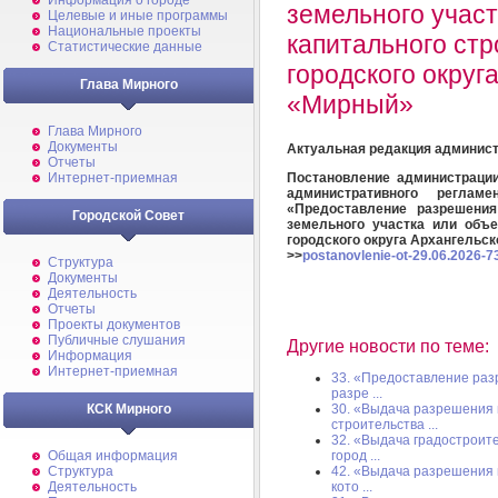
Информация о городе
земельного участ
Целевые и иные программы
Национальные проекты
капитального стр
Статистические данные
городского округ
Глава Мирного
«Мирный»
Глава Мирного
Документы
Актуальная редакция
админист
Отчеты
Постановление администраци
Интернет-приемная
административного реглам
«Предоставление разрешени
Городской Совет
земельного участка или объе
городского округа Архангельс
>>
postanovlenie-ot-29.06.2026-7
Структура
Документы
Деятельность
Отчеты
Проекты документов
Публичные слушания
Другие новости по теме:
Информация
Интернет-приемная
33. «Предоставление раз
разре ...
30. «Выдача разрешения 
КСК Мирного
строительства ...
32. «Выдача градостроите
город ...
Общая информация
42. «Выдача разрешения 
Структура
кото ...
Деятельность