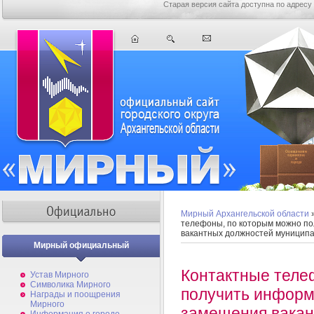
Старая версия сайта доступна по адресу
Мирный Архангельской области
телефоны, по которым можно п
вакантных должностей муниципа
Мирный официальный
Контактные теле
Устав Мирного
Символика Мирного
получить информ
Награды и поощрения
Мирного
замещения вакан