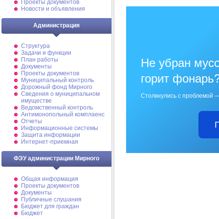
Проекты документов
Новости и объявления
Администрация
Структура
Задачи и функции
Не убран мусо
План работы
Документы
Проекты документов
горит фонарь
Муниципальный контроль
Дорожный фонд Мирного
Cведения о муниципальном
Столкнулись с проблемой —
имуществе
Ведомственный контроль
Антимонопольный комплаенс
Отчеты
Информационные системы
Защита информации
Интернет-приемная
ФЭУ администрации Мирного
Общая информация
Проекты документов
Документы
Публичные слушания
Бюджет для граждан
Бюджет