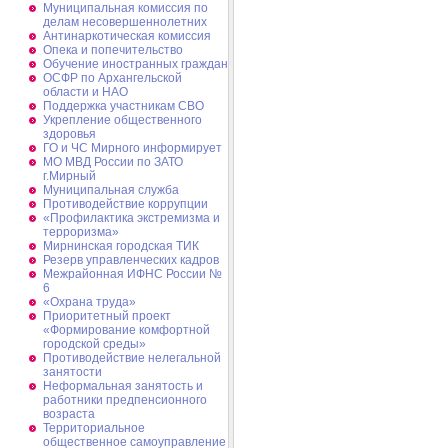
Муниципальная комиссия по
делам несовершеннолетних
Антинаркотическая комиссия
Опека и попечительство
Обучение иностранных граждан
ОСФР по Архангельской
области и НАО
Поддержка участникам СВО
Укрепление общественного
здоровья
ГО и ЧС Мирного информирует
МО МВД России по ЗАТО
г.Мирный
Муниципальная cлужба
Противодействие коррупции
«Профилактика экстремизма и
терроризма»
Мирнинская городская ТИК
Резерв управленческих кадров
Межрайонная ИФНС России №
6
«Охрана труда»
Приоритетный проект
«Формирование комфортной
городской среды»
Противодействие нелегальной
занятости
Неформальная занятость и
работники предпенсионного
возраста
Территориальное
общественное самоуправление