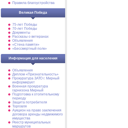
Правила благоустройства
Великая Победа
75-лет Победы
70-лет Победы
Документы
Рассказы о ветеранах
Объявления
«Стена памяти»
«Бессмертный полк»
Информация для населения
Объявления
Диплом «Признательность»
Прокуратура ЗАТО г. Мирный
информирует
Военная прокуратура
гарнизона Мирный
Подготовка к отопительному
периоду
Защита потребителя
Торговля
Аукцион на право заключения
договора аренды недвижимого
имущества
Реестр муниципальных
маршрутов