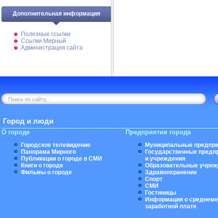
Дополнительная информация
Полезные ссылки
Ссылки Мирный
Администрация сайта
Город и люди
О городе
Предприятия города
Городское телевидение
Муниципальные предпри
Панорама Мирного
Государственные предп
Публикации о городе в СМИ
и учреждения
Книги о городе
Образовательные учреж
Фильмы о городе
Здравоохранение
Спорт
СМИ
Гостиницы
Информация о среднеме
заработной плате