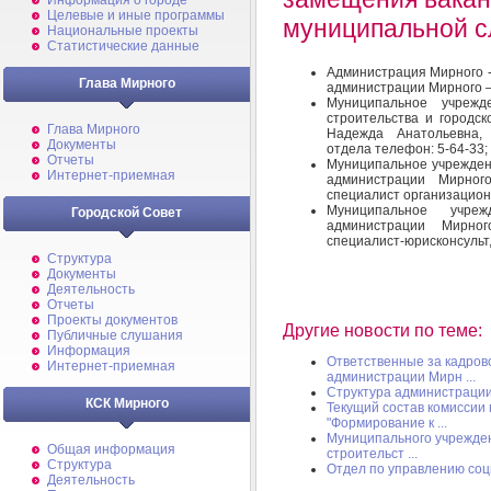
Информация о городе
Целевые и иные программы
муниципальной с
Национальные проекты
Статистические данные
Администрация Мирного -
Глава Мирного
администрации Мирного – 
Муниципальное учрежд
строительства и городск
Глава Мирного
Надежда Анатольевна, 
Документы
отдела телефон: 5-64-33;
Отчеты
Муниципальное учрежден
Интернет-приемная
администрации Мирног
специалист организационн
Муниципальное учрежд
Городской Совет
администрации Мирно
специалист-юрисконсульт,
Структура
Документы
Деятельность
Отчеты
Проекты документов
Другие новости по теме:
Публичные слушания
Информация
Ответственные за кадров
Интернет-приемная
администрации Мирн ...
Структура администраци
КСК Мирного
Текущий состав комиссии
"Формирование к ...
Муниципального учрежде
Общая информация
строительст ...
Структура
Отдел по управлению со
Деятельность