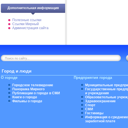
Дополнительная информация
Полезные ссылки
Ссылки Мирный
Администрация сайта
Город и люди
О городе
Предприятия города
Городское телевидение
Муниципальные предпри
Панорама Мирного
Государственные предп
Публикации о городе в СМИ
и учреждения
Книги о городе
Образовательные учреж
Фильмы о городе
Здравоохранение
Спорт
СМИ
Гостиницы
Информация о среднеме
заработной плате