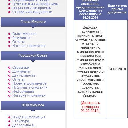
Информация о городе
Вакантная
должность,
Целевые и иные программы
Дата начала
предполагаемая к
Национальные проекты
приема
замещению, по
Статистические данные
документов
состоянию на
14.02.2018
Глава Мирного
Ведущая
должность
Глава Мирного
муниципальной
Документы
службы начальник
Отчеты
отдела по
Интернет-приемная
управлению
муниципальным
имуществом
Городской Совет
Муниципального
учреждения
«Управление
Структура
14.02.2018
муниципального
Документы
имущества,
Деятельность
строительства и
Отчеты
городского
Проекты документов
хозяйства
Публичные слушания
администрации
Информация
Мирного»
Интернет-приемная
(Должность
КСК Мирного
замещена
21.03.2018)
Общая информация
Структура
Деятельность