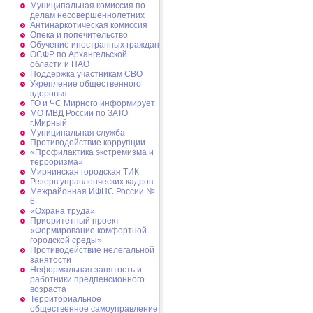
Муниципальная комиссия по
делам несовершеннолетних
Антинаркотическая комиссия
Опека и попечительство
Обучение иностранных граждан
ОСФР по Архангельской
области и НАО
Поддержка участникам СВО
Укрепление общественного
здоровья
ГО и ЧС Мирного информирует
МО МВД России по ЗАТО
г.Мирный
Муниципальная cлужба
Противодействие коррупции
«Профилактика экстремизма и
терроризма»
Мирнинская городская ТИК
Резерв управленческих кадров
Межрайонная ИФНС России №
6
«Охрана труда»
Приоритетный проект
«Формирование комфортной
городской среды»
Противодействие нелегальной
занятости
Неформальная занятость и
работники предпенсионного
возраста
Территориальное
общественное самоуправление