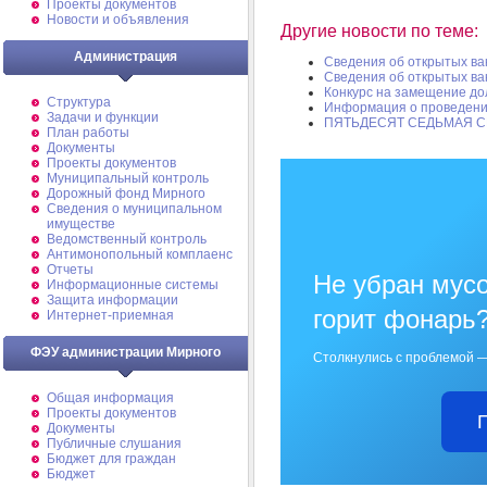
Проекты документов
Новости и объявления
Другие новости по теме:
Администрация
Сведения об открытых в
Сведения об открытых в
Конкурс на замещение д
Структура
Информация о проведени
Задачи и функции
ПЯТЬДЕСЯТ СЕДЬМАЯ С
План работы
Документы
Проекты документов
Муниципальный контроль
Дорожный фонд Мирного
Cведения о муниципальном
имуществе
Ведомственный контроль
Антимонопольный комплаенс
Отчеты
Не убран мусо
Информационные системы
Защита информации
горит фонарь
Интернет-приемная
ФЭУ администрации Мирного
Столкнулись с проблемой —
Общая информация
Проекты документов
Документы
Публичные слушания
Бюджет для граждан
Бюджет