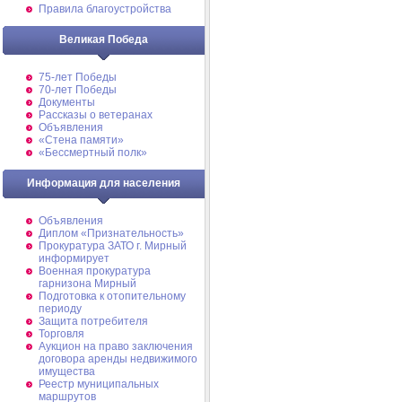
Правила благоустройства
Великая Победа
75-лет Победы
70-лет Победы
Документы
Рассказы о ветеранах
Объявления
«Стена памяти»
«Бессмертный полк»
Информация для населения
Объявления
Диплом «Признательность»
Прокуратура ЗАТО г. Мирный
информирует
Военная прокуратура
гарнизона Мирный
Подготовка к отопительному
периоду
Защита потребителя
Торговля
Аукцион на право заключения
договора аренды недвижимого
имущества
Реестр муниципальных
маршрутов