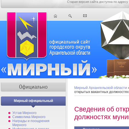
Старая версия сайта доступна по адресу
Мирный Архангельской области
открытых вакантных должностя
Мирный официальный
Сведения об отк
Устав Мирного
должностях муни
Символика Мирного
Награды и поощрения
Мирного