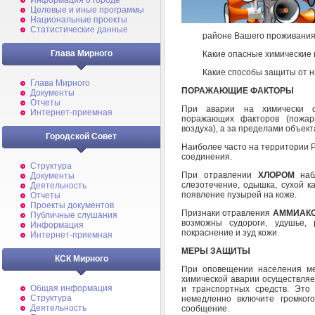
Информация о городе
Целевые и иные программы
Национальные проекты
Статистические данные
районе Вашего проживани
Глава Мирного
Какие опасные химические 
Какие способы защиты от 
Глава Мирного
ПОРАЖАЮЩИЕ ФАКТОРЫ
Документы
Отчеты
При аварии на химически о
Интернет-приемная
поражающих факторов (пожар
воздуха), а за пределами объек
Городской Совет
Наиболее часто на территории 
соединения.
Структура
При отравлении
ХЛОРОМ
набл
Документы
слезотечение, одышка, сухой к
Деятельность
появление пузырей на коже.
Отчеты
Проекты документов
Признаки отравления
АММИАК
Публичные слушания
возможны судороги, удушье, 
Информация
покраснение и зуд кожи.
Интернет-приемная
МЕРЫ ЗАЩИТЫ
КСК Мирного
При оповещении населения м
химической аварии осуществляе
Общая информация
и транспортных средств. Это 
Структура
немедленно включите громког
Деятельность
сообщение.