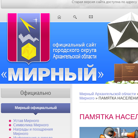
Старая версия сайта доступна по адресу
Мирный Архангельской области
Мирного
» ПАМЯТКА НАСЕЛЕН
Мирный официальный
ПАМЯТКА НАСЕ
Устав Мирного
Символика Мирного
Награды и поощрения
Мирного