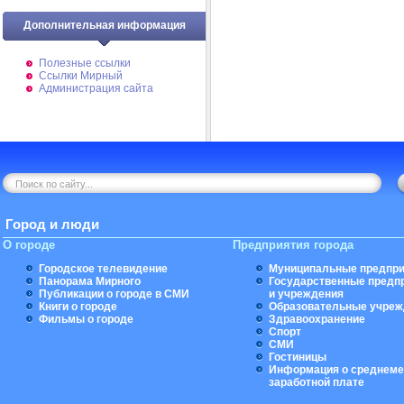
Дополнительная информация
Полезные ссылки
Ссылки Мирный
Администрация сайта
Город и люди
О городе
Предприятия города
Городское телевидение
Муниципальные предпри
Панорама Мирного
Государственные предп
Публикации о городе в СМИ
и учреждения
Книги о городе
Образовательные учреж
Фильмы о городе
Здравоохранение
Спорт
СМИ
Гостиницы
Информация о среднеме
заработной плате