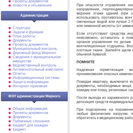
Проекты документов
При опасности отравления не
Новости и объявления
направлении, перпендикулярн
верхние этажи зданий (при з
Администрация
использовать противогазы всех
смоченные водой или лучше 2-5
или лимонной кислоты (от аммиа
Структура
Задачи и функции
Если отсутствуют средства и
План работы
невозможно, останьтесь в по
Документы
органов управления по делам 
Проекты документов
вентиляционные отдушины. Вхо
Муниципальный контроль
плотные ткани. Заклейте щели 
Дорожный фонд Мирного
обычной бумагой.
Cведения о муниципальном
имуществе
ПОМНИТЕ
Ведомственный контроль
Антимонопольный комплаенс
Надежная герметизация жи
Отчеты
проникновения опасных химичес
Информационные системы
Покидая квартиру, выключите и
Защита информации
документы, необходимые вещи, 
Интернет-приемная
накидку или плащ, резиновые са
ФЭУ администрации Мирного
После выхода из зараженного р
дегазация средств индивидуаль
Общая информация
При подозрении на поражени
Проекты документов
любые физические нагрузки, 
Документы
обратитесь к медицинскому рабо
Публичные слушания
Бюджет для граждан
Бюджет