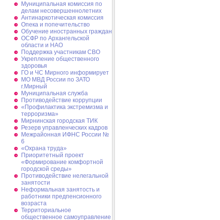
Муниципальная комиссия по
делам несовершеннолетних
Антинаркотическая комиссия
Опека и попечительство
Обучение иностранных граждан
ОСФР по Архангельской
области и НАО
Поддержка участникам СВО
Укрепление общественного
здоровья
ГО и ЧС Мирного информирует
МО МВД России по ЗАТО
г.Мирный
Муниципальная cлужба
Противодействие коррупции
«Профилактика экстремизма и
терроризма»
Мирнинская городская ТИК
Резерв управленческих кадров
Межрайонная ИФНС России №
6
«Охрана труда»
Приоритетный проект
«Формирование комфортной
городской среды»
Противодействие нелегальной
занятости
Неформальная занятость и
работники предпенсионного
возраста
Территориальное
общественное самоуправление