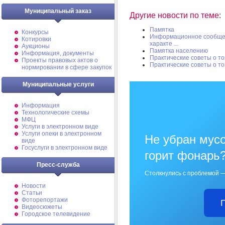
Муниципальный заказ
Другие новости по теме:
Памятка
Конкурсы
Информационное сообщени
Котировки
характе ...
Аукционы
Памятка населению
Информация, документы
Практические советы о то
Проекты правовых актов о
Практические советы о то
нормировании в сфере закупок
Муниципальные услуги
Информация
Технологические схемы
МФЦ
Услуги в электронном виде
Услуги опеки в электронном
Не убран мусо
виде
Госуслуги в электронном виде
горит фонарь
Пресс-служба
Столкнулись с проблемой —
Новости
Статьи
Фоторепортажи
Видеосюжеты
Городское телевидение