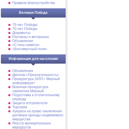
Правила благоустройства
Великая Победа
75-лет Победы
70-лет Победы
Документы
Рассказы о ветеранах
Объявления
«Стена памяти»
«Бессмертный полк»
Информация для населения
Объявления
Диплом «Признательность»
Прокуратура ЗАТО г. Мирный
информирует
Военная прокуратура
гарнизона Мирный
Подготовка к отопительному
периоду
Защита потребителя
Торговля
Аукцион на право заключения
договора аренды недвижимого
имущества
Реестр муниципальных
маршрутов