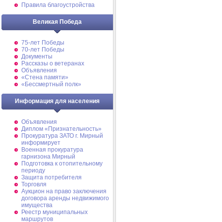
Правила благоустройства
Великая Победа
75-лет Победы
70-лет Победы
Документы
Рассказы о ветеранах
Объявления
«Стена памяти»
«Бессмертный полк»
Информация для населения
Объявления
Диплом «Признательность»
Прокуратура ЗАТО г. Мирный
информирует
Военная прокуратура
гарнизона Мирный
Подготовка к отопительному
периоду
Защита потребителя
Торговля
Аукцион на право заключения
договора аренды недвижимого
имущества
Реестр муниципальных
маршрутов