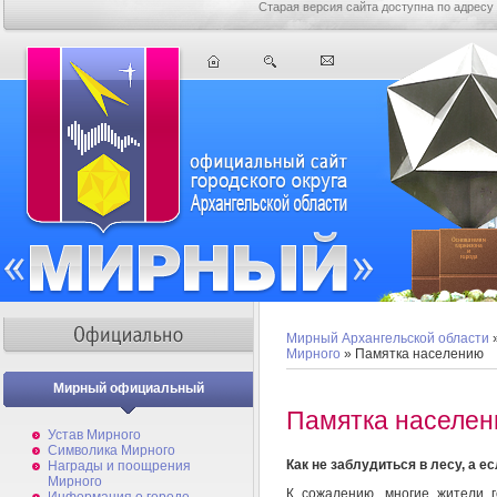
Старая версия сайта доступна по адресу
Мирный Архангельской области
Мирного
» Памятка населению
Мирный официальный
Памятка населе
Устав Мирного
Символика Мирного
Как не заблудиться в лесу, а е
Награды и поощрения
Мирного
К сожалению, многие жители г