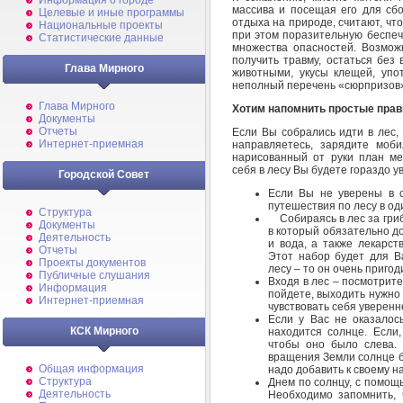
Информация о городе
массива и посещая его для сбо
Целевые и иные программы
отдыха на природе, считают, чт
Национальные проекты
при этом поразительную беспеч
Статистические данные
множества опасностей. Возможн
получить травму, остаться без
Глава Мирного
животными, укусы клещей, упо
неполный перечень «сюрпризов»,
Глава Мирного
Хотим напомнить простые прав
Документы
Отчеты
Если Вы собрались идти в лес,
Интернет-приемная
направляетесь, зарядите моб
нарисованный от руки план мес
себя в лесу Вы будете гораздо у
Городской Совет
Если Вы не уверены в с
путешествия по лесу в од
Структура
Собираясь в лес за гриб
Документы
в который обязательно до
Деятельность
и вода, а также лекарст
Отчеты
Этот набор будет для В
Проекты документов
лесу – то он очень пригод
Публичные слушания
Входя в лес – посмотрите
Информация
пойдете, выходить нужно 
Интернет-приемная
чувствовать себя уверенн
Если у Вас не оказалось
КСК Мирного
находится солнце. Если,
чтобы оно было слева. 
вращения Земли солнце б
Общая информация
надо добавить к своему н
Структура
Днем по солнцу, с помощь
Деятельность
Необходимо запомнить, 