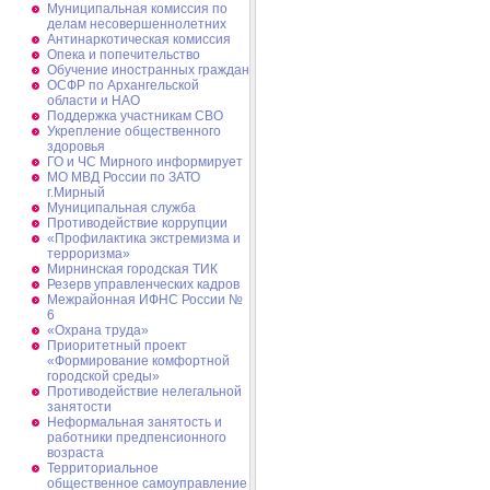
Муниципальная комиссия по
делам несовершеннолетних
Антинаркотическая комиссия
Опека и попечительство
Обучение иностранных граждан
ОСФР по Архангельской
области и НАО
Поддержка участникам СВО
Укрепление общественного
здоровья
ГО и ЧС Мирного информирует
МО МВД России по ЗАТО
г.Мирный
Муниципальная cлужба
Противодействие коррупции
«Профилактика экстремизма и
терроризма»
Мирнинская городская ТИК
Резерв управленческих кадров
Межрайонная ИФНС России №
6
«Охрана труда»
Приоритетный проект
«Формирование комфортной
городской среды»
Противодействие нелегальной
занятости
Неформальная занятость и
работники предпенсионного
возраста
Территориальное
общественное самоуправление