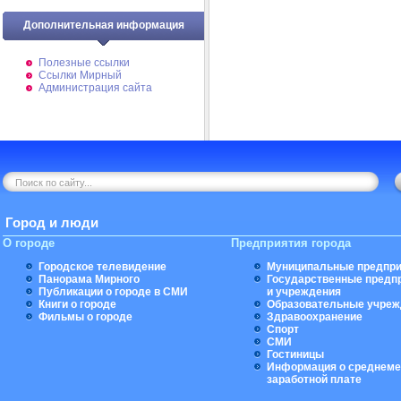
Дополнительная информация
Полезные ссылки
Ссылки Мирный
Администрация сайта
Город и люди
О городе
Предприятия города
Городское телевидение
Муниципальные предпри
Панорама Мирного
Государственные предп
Публикации о городе в СМИ
и учреждения
Книги о городе
Образовательные учреж
Фильмы о городе
Здравоохранение
Спорт
СМИ
Гостиницы
Информация о среднеме
заработной плате