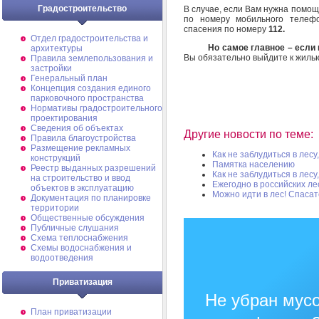
Градостроительство
В случае, если Вам нужна помо
по номеру мобильного телеф
спасения по номеру
112.
Отдел градостроительства и
Но самое главное – если 
архитектуры
Вы обязательно выйдите к жилью
Правила землепользования и
застройки
Генеральный план
Концепция создания единого
парковочного пространства
Нормативы градостроительного
проектирования
Сведения об объектах
Другие новости по теме:
Правила благоустройства
Размещение рекламных
Как не заблудиться в лесу
конструкций
Памятка населению
Реестр выданных разрешений
Как не заблудиться в лесу
на строительство и ввод
Ежегодно в российских л
объектов в эксплуатацию
Можно идти в лес! Спаса
Документация по планировке
территории
Общественные обсуждения
Публичные слушания
Схема теплоснабжения
Схемы водоснабжения и
водоотведения
Приватизация
Не убран мусо
План приватизации