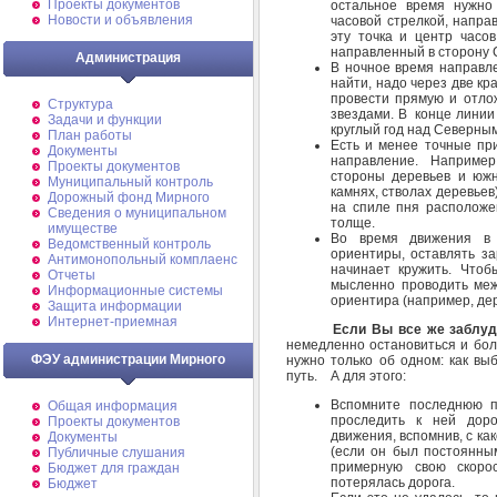
Проекты документов
остальное время нужно
Новости и объявления
часовой стрелкой, напра
эту точка и центр часо
направленный в сторону С
Администрация
В ночное время направле
найти, надо через две к
провести прямую и отло
Структура
звездами. В конце линии 
Задачи и функции
круглый год над Северным
План работы
Есть и менее точные пр
Документы
направление. Например
Проекты документов
стороны деревьев и южн
Муниципальный контроль
камнях, стволах деревье
Дорожный фонд Мирного
на спиле пня расположе
Cведения о муниципальном
толще.
имуществе
Во время движения в 
Ведомственный контроль
ориентиры, оставлять за
Антимонопольный комплаенс
начинает кружить. Чтоб
Отчеты
мысленно проводить меж
Информационные системы
ориентира (например, дер
Защита информации
Интернет-приемная
Если Вы все же заблудили
немедленно остановиться и бол
ФЭУ администрации Мирного
нужно только об одном: как вы
путь. А для этого:
Вспомните последнюю п
Общая информация
проследить к ней доро
Проекты документов
движения, вспомнив, с ка
Документы
(если он был постоянным
Публичные слушания
примерную свою скорос
Бюджет для граждан
потерялась дорога.
Бюджет