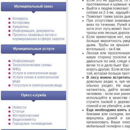
Если это не удалось, то
протяженные и шумные: же
Муниципальный заказ
Выйти к людям помогают 
собаки за 2-3 км, идущий 
Помогает также запах дым
Конкурсы
При отсутствии знакомых
Котировки
вниз по течению. Ручей в
Аукционы
хотя этот путь может быть
Информация, документы
тропы или лесные дороги
Проекты правовых актов о
Если ориентиров нет, ну
нормировании в сфере закупок
больше вероятность увид
дыма. Трубы на крышах 
Муниципальные услуги
котельных) – за 6 км.
Лесная или проселочная 
какую сторону поселок 
Информация
двигаться по ней, следя 
Технологические схемы
ветки то и дело бьют Вас 
МФЦ
искать другую. Если встр
Услуги в электронном виде
той, которая больше прот
Услуги опеки в электронном
В лесу можно встретить
виде
довольно редко и, чуя че
Госуслуги в электронном виде
обычно уходят. Не ищи
наткнетесь, дайте возм
человека - если они ране
Пресс-служба
используйте в качестве 
стучите палкой о дерево
спиной и не убегайте, а 
Новости
Еще необходимо взять з
Статьи
близким или соседям, к
Фоторепортажи
вернулись домой и за
Видеосюжеты
организовать Ваши поис
Городское телевидение
мобильный телефон с за