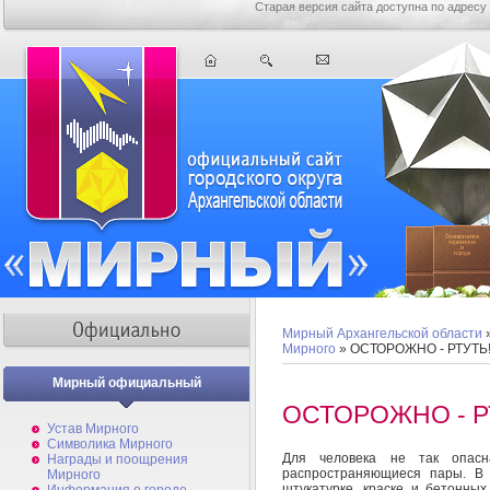
Старая версия сайта доступна по адресу
Мирный Архангельской области
Мирного
» ОСТОРОЖНО - РТУТЬ
Мирный официальный
ОСТОРОЖНО - Р
Устав Мирного
Символика Мирного
Для человека не так опасн
Награды и поощрения
распространяющиеся пары. В
Мирного
штукатурке, краске и бетонных