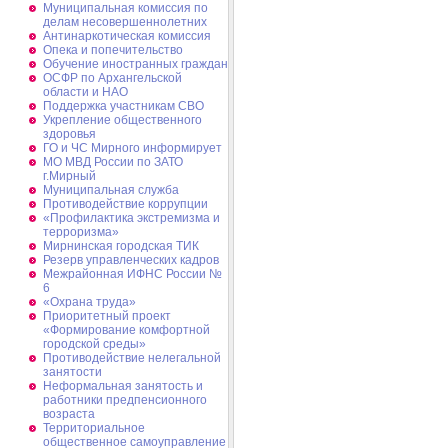
Муниципальная комиссия по
делам несовершеннолетних
Антинаркотическая комиссия
Опека и попечительство
Обучение иностранных граждан
ОСФР по Архангельской
области и НАО
Поддержка участникам СВО
Укрепление общественного
здоровья
ГО и ЧС Мирного информирует
МО МВД России по ЗАТО
г.Мирный
Муниципальная cлужба
Противодействие коррупции
«Профилактика экстремизма и
терроризма»
Мирнинская городская ТИК
Резерв управленческих кадров
Межрайонная ИФНС России №
6
«Охрана труда»
Приоритетный проект
«Формирование комфортной
городской среды»
Противодействие нелегальной
занятости
Неформальная занятость и
работники предпенсионного
возраста
Территориальное
общественное самоуправление