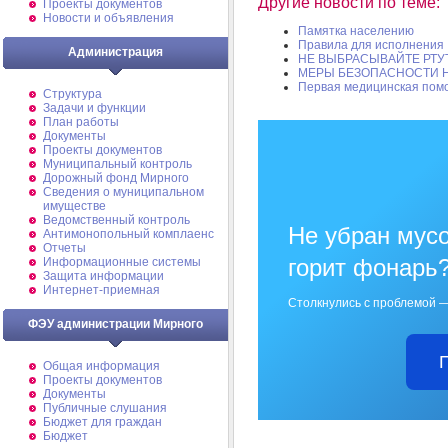
Другие новости по теме:
Проекты документов
Новости и объявления
Памятка населению
Правила для исполнения
Администрация
НЕ ВЫБРАСЫВАЙТЕ РТУ
МЕРЫ БЕЗОПАСНОСТИ Н
Первая медицинская пом
Структура
Задачи и функции
План работы
Документы
Проекты документов
Муниципальный контроль
Дорожный фонд Мирного
Cведения о муниципальном
имуществе
Ведомственный контроль
Не убран мусо
Антимонопольный комплаенс
Отчеты
горит фонарь
Информационные системы
Защита информации
Интернет-приемная
Столкнулись с проблемой —
ФЭУ администрации Мирного
Общая информация
Проекты документов
Документы
Публичные слушания
Бюджет для граждан
Бюджет