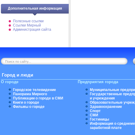
Дополнительная информация
Полезные ссылки
Ссылки Мирный
Администрация сайта
Город и люди
О городе
Предприятия города
Городское телевидение
Муниципальные предпри
Панорама Мирного
Государственные предп
Публикации о городе в СМИ
и учреждения
Книги о городе
Образовательные учреж
Фильмы о городе
Здравоохранение
Спорт
СМИ
Гостиницы
Информация о среднеме
заработной плате