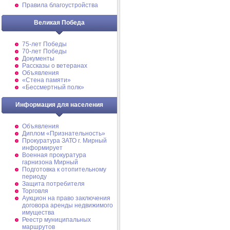
Правила благоустройства
Великая Победа
75-лет Победы
70-лет Победы
Документы
Рассказы о ветеранах
Объявления
«Стена памяти»
«Бессмертный полк»
Информация для населения
Объявления
Диплом «Признательность»
Прокуратура ЗАТО г. Мирный
информирует
Военная прокуратура
гарнизона Мирный
Подготовка к отопительному
периоду
Защита потребителя
Торговля
Аукцион на право заключения
договора аренды недвижимого
имущества
Реестр муниципальных
маршрутов