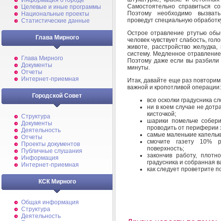
Информация о городе
Самостоятельно справиться со
Целевые и иные программы
Поэтому необходимо вызвать
Национальные проекты
проведут специальную обработк
Статистические данные
Острое отравление ртутью обыч
Глава Мирного
человек чувствует слабость, гол
животе, расстройство желудка,
систему. Медленное отравление 
Глава Мирного
Поэтому даже если вы разбили 
Документы
минуты.
Отчеты
Интернет-приемная
Итак, давайте еще раз повторим 
важной и кропотливой операции:
Городской Совет
все осколки градусника сл
ни в коем случае не дотр
кисточкой;
Структура
шарики помельче собери
Документы
проводить от периферии з
Деятельность
самые маленькие капельк
Отчеты
смочите газету 10% р
Проекты документов
поверхность;
Публичные слушания
закончив работу, плотно
Информация
градусника и собранная в
Интернет-приемная
как следует проветрите 
КСК Мирного
Общая информация
Структура
Деятельность