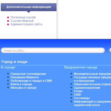
Дополнительная информация
Полезные ссылки
Ссылки Мирный
Администрация сайта
Город и люди
О городе
Предприятия города
Городское телевидение
Муниципальные предпри
Панорама Мирного
Государственные предп
Публикации о городе в СМИ
и учреждения
Книги о городе
Образовательные учреж
Фильмы о городе
Здравоохранение
Спорт
СМИ
Гостиницы
Информация о среднеме
заработной плате