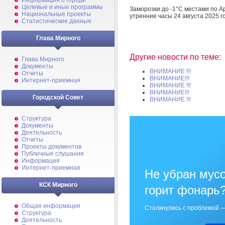
Информация о городе
Целевые и иные программы
Заморозки до -1°С местами по А
Национальные проекты
утренние часы 24 августа 2025 г
Статистические данные
Глава Мирного
Другие новости по теме:
Глава Мирного
Документы
ВНИМАНИЕ !!!
Отчеты
ВНИМАНИЕ!!!
Интернет-приемная
ВНИМАНИЕ !!!
ВНИМАНИЕ!!!
Городской Совет
ВНИМАНИЕ !!!
Структура
Документы
Деятельность
Отчеты
Проекты документов
Публичные слушания
Информация
Интернет-приемная
Не убран мусо
КСК Мирного
горит фонарь
Общая информация
Столкнулись с проблемой —
Структура
Деятельность