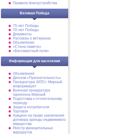
Правила благоустройства
Великая Победа
75-лет Победы
70-лет Победы
Документы
Рассказы о ветеранах
Объявления
«Стена памяти»
«Бессмертный полк»
Информация для населения
Объявления
Диплом «Признательность»
Прокуратура ЗАТО г. Мирный
информирует
Военная прокуратура
гарнизона Мирный
Подготовка к отопительному
периоду
Защита потребителя
Торговля
Аукцион на право заключения
договора аренды недвижимого
имущества
Реестр муниципальных
маршрутов