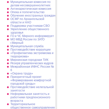
Муниципальная комиссия по
делам несовершеннолетних
Антинаркотическая комиссия
Опека и попечительство
Обучение иностранных граждан
ОСФР по Архангельской
области и НАО
Поддержка участникам СВО
Укрепление общественного
здоровья
ГО и ЧС Мирного информирует
МО МВД России по ЗАТО
г.Мирный
Муниципальная cлужба
Противодействие коррупции
«Профилактика экстремизма и
терроризма»
Мирнинская городская ТИК
Резерв управленческих кадров
Межрайонная ИФНС России №
6
«Охрана труда»
Приоритетный проект
«Формирование комфортной
городской среды»
Противодействие нелегальной
занятости
Неформальная занятость и
работники предпенсионного
возраста
Территориальное
общественное самоуправление