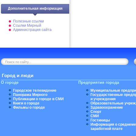
Дополнительная информация
Полезные ссылки
Ссылки Мирный
Администрация сайта
Город и люди
О городе
Предприятия города
Городское телевидение
Муниципальные предпри
Панорама Мирного
Государственные предп
Публикации о городе в СМИ
и учреждения
Книги о городе
Образовательные учреж
Фильмы о городе
Здравоохранение
Спорт
СМИ
Гостиницы
Информация о среднеме
заработной плате