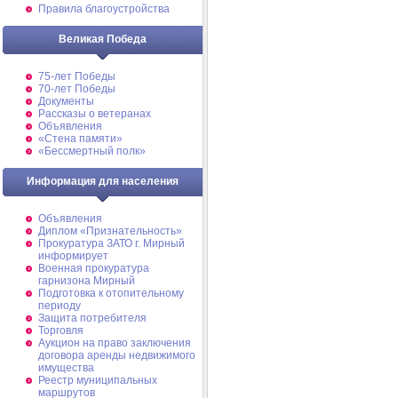
Правила благоустройства
Великая Победа
75-лет Победы
70-лет Победы
Документы
Рассказы о ветеранах
Объявления
«Стена памяти»
«Бессмертный полк»
Информация для населения
Объявления
Диплом «Признательность»
Прокуратура ЗАТО г. Мирный
информирует
Военная прокуратура
гарнизона Мирный
Подготовка к отопительному
периоду
Защита потребителя
Торговля
Аукцион на право заключения
договора аренды недвижимого
имущества
Реестр муниципальных
маршрутов