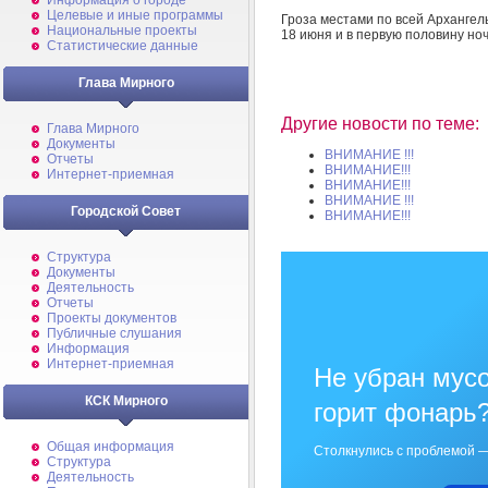
Информация о городе
Целевые и иные программы
Гроза местами по всей Архангел
Национальные проекты
18 июня и в первую половину ноч
Статистические данные
Глава Мирного
Другие новости по теме:
Глава Мирного
Документы
ВНИМАНИЕ !!!
Отчеты
ВНИМАНИЕ!!!
Интернет-приемная
ВНИМАНИЕ!!!
ВНИМАНИЕ !!!
Городской Совет
ВНИМАНИЕ!!!
Структура
Документы
Деятельность
Отчеты
Проекты документов
Публичные слушания
Информация
Интернет-приемная
Не убран мусо
КСК Мирного
горит фонарь
Общая информация
Столкнулись с проблемой —
Структура
Деятельность