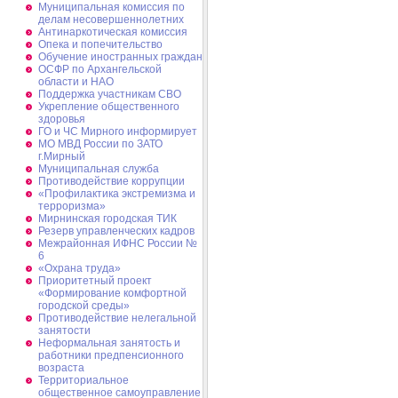
Муниципальная комиссия по
делам несовершеннолетних
Антинаркотическая комиссия
Опека и попечительство
Обучение иностранных граждан
ОСФР по Архангельской
области и НАО
Поддержка участникам СВО
Укрепление общественного
здоровья
ГО и ЧС Мирного информирует
МО МВД России по ЗАТО
г.Мирный
Муниципальная cлужба
Противодействие коррупции
«Профилактика экстремизма и
терроризма»
Мирнинская городская ТИК
Резерв управленческих кадров
Межрайонная ИФНС России №
6
«Охрана труда»
Приоритетный проект
«Формирование комфортной
городской среды»
Противодействие нелегальной
занятости
Неформальная занятость и
работники предпенсионного
возраста
Территориальное
общественное самоуправление