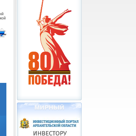
ий
кой