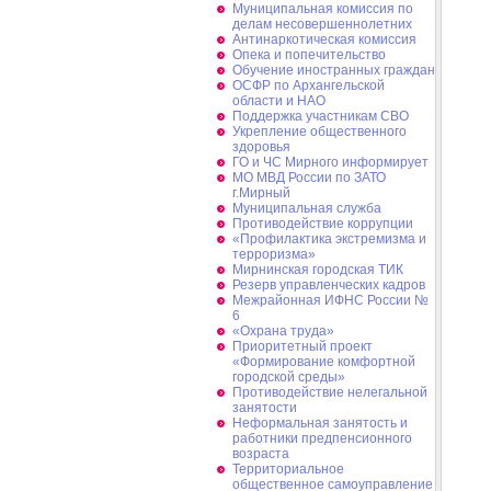
Муниципальная комиссия по
делам несовершеннолетних
Антинаркотическая комиссия
Опека и попечительство
Обучение иностранных граждан
ОСФР по Архангельской
области и НАО
Поддержка участникам СВО
Укрепление общественного
здоровья
ГО и ЧС Мирного информирует
МО МВД России по ЗАТО
г.Мирный
Муниципальная cлужба
Противодействие коррупции
«Профилактика экстремизма и
терроризма»
Мирнинская городская ТИК
Резерв управленческих кадров
Межрайонная ИФНС России №
6
«Охрана труда»
Приоритетный проект
«Формирование комфортной
городской среды»
Противодействие нелегальной
занятости
Неформальная занятость и
работники предпенсионного
возраста
Территориальное
общественное самоуправление