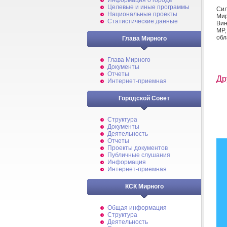
Информация о городе
Целевые и иные программы
Сил
Национальные проекты
Мир
Статистические данные
Вин
МР,
обл
Глава Мирного
Глава Мирного
Документы
Отчеты
Др
Интернет-приемная
Городской Совет
Структура
Документы
Деятельность
Отчеты
Проекты документов
Публичные слушания
Информация
Интернет-приемная
КСК Мирного
Общая информация
Структура
Деятельность