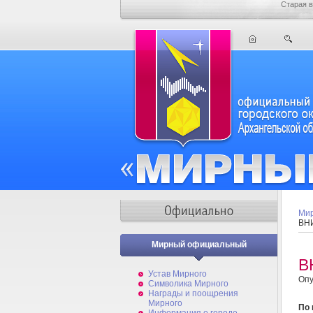
Старая в
Мир
ВНИ
Мирный официальный
В
Устав Мирного
Опу
Символика Мирного
Награды и поощрения
Мирного
По