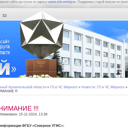
ерсия сайта доступна по адресу
www.old.mirniy.ru
. Поддержка старой версии не прои
ный Архангельской области
»
ГО и ЧС Мирного
»
Новости: ГО и ЧС Мирного
»
МАНИЕ !!!
НИМАНИЕ !!!
бликовано: 15-11-2024, 13:38
 информации ФГБУ «Северное УГМС»: