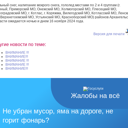
ьный снег, налипание мокрого снега, гололед местами по 2 и 4 группам (г.
ный, Приморский МО, Онежский МО, Холмогорский МО, Плесецкий МО,
оградовский МО, г. Котлас, г. Коряжма, Вилегодский МО, Котласский МО, Ленск
 Верхнетоемский МО, Устьянский МО, Красноборский МО) районов Архангельс
асти ожидается ночью и днем 16 ноября 2024 года.
Версия для печати
угие новости по теме:
ВНИМАНИЕ !!!
ВНИМАНИЕ!!!
ВНИМАНИЕ !!!
ВНИМАНИЕ !!!
ВНИМАНИЕ!!!
Жалобы на всё
Не убран мусор, яма на дороге, не
горит фонарь?