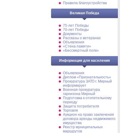
Правила благоустройства
Великая Победа
75-лет Победы
70-лет Победы
Документы
Рассказы о ветеранах
Объявления
«Стена памяти»
«Бессмертный полк»
Информация для населения
Объявления
Диплом «Признательность»
Прокуратура ЗАТО г. Мирный
информирует
Военная прокуратура
гарнизона Мирный
Подготовка к отопительному
периоду
Защита потребителя
Торговля
Аукцион на право заключения
договора аренды недвижимого
имущества
Реестр муниципальных
маршрутов