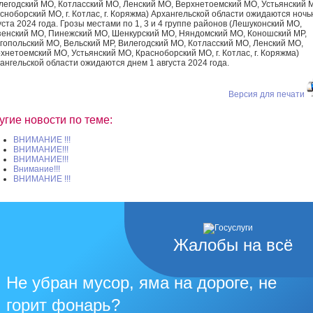
легодский МО, Котласский МО, Ленский МО, Верхнетоемский МО, Устьянский 
сноборский МО, г. Котлас, г. Коряжма) Архангельской области ожидаются ночь
уста 2024 года. Грозы местами по 1, 3 и 4 группе районов (Лешуконский МО,
енский МО, Пинежский МО, Шенкурский МО, Няндомский МО, Коношский МР,
гопольский МО, Вельский МР, Вилегодский МО, Котласский МО, Ленский МО,
хнетоемский МО, Устьянский МО, Красноборский МО, г. Котлас, г. Коряжма)
ангельской области ожидаются днем 1 августа 2024 года.
Версия для печати
угие новости по теме:
ВНИМАНИЕ !!!
ВНИМАНИЕ!!!
ВНИМАНИЕ!!!
Внимание!!!
ВНИМАНИЕ !!!
Жалобы на всё
Не убран мусор, яма на дороге, не
горит фонарь?