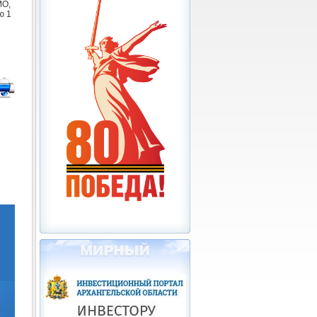
МО,
ю 1