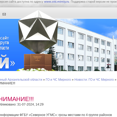
ерсия сайта доступна по адресу
www.old.mirniy.ru
. Поддержка старой версии не прои
ный Архангельской области
»
ГО и ЧС Мирного
»
Новости: ГО и ЧС Мирного
»
ИМАНИЕ!!!
НИМАНИЕ!!!
бликовано: 31-07-2024, 14:29
информации ФГБУ «Северное УГМС»: грозы местами по 4 группе районов