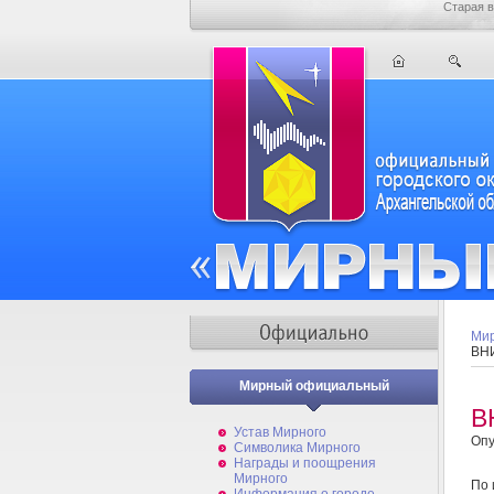
Старая в
Мир
ВН
Мирный официальный
В
Устав Мирного
Опу
Символика Мирного
Награды и поощрения
Мирного
По 