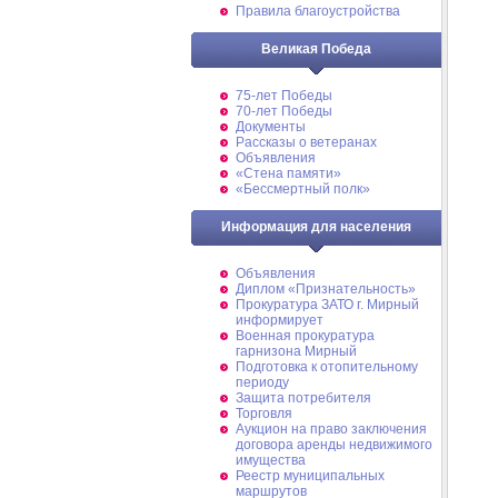
Правила благоустройства
Великая Победа
75-лет Победы
70-лет Победы
Документы
Рассказы о ветеранах
Объявления
«Стена памяти»
«Бессмертный полк»
Информация для населения
Объявления
Диплом «Признательность»
Прокуратура ЗАТО г. Мирный
информирует
Военная прокуратура
гарнизона Мирный
Подготовка к отопительному
периоду
Защита потребителя
Торговля
Аукцион на право заключения
договора аренды недвижимого
имущества
Реестр муниципальных
маршрутов