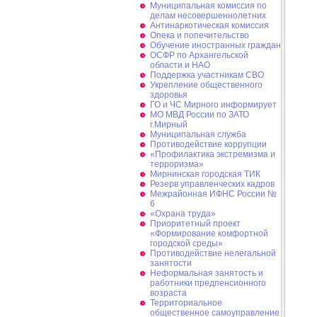
Муниципальная комиссия по
делам несовершеннолетних
Антинаркотическая комиссия
Опека и попечительство
Обучение иностранных граждан
ОСФР по Архангельской
области и НАО
Поддержка участникам СВО
Укрепление общественного
здоровья
ГО и ЧС Мирного информирует
МО МВД России по ЗАТО
г.Мирный
Муниципальная cлужба
Противодействие коррупции
«Профилактика экстремизма и
терроризма»
Мирнинская городская ТИК
Резерв управленческих кадров
Межрайонная ИФНС России №
6
«Охрана труда»
Приоритетный проект
«Формирование комфортной
городской среды»
Противодействие нелегальной
занятости
Неформальная занятость и
работники предпенсионного
возраста
Территориальное
общественное самоуправление