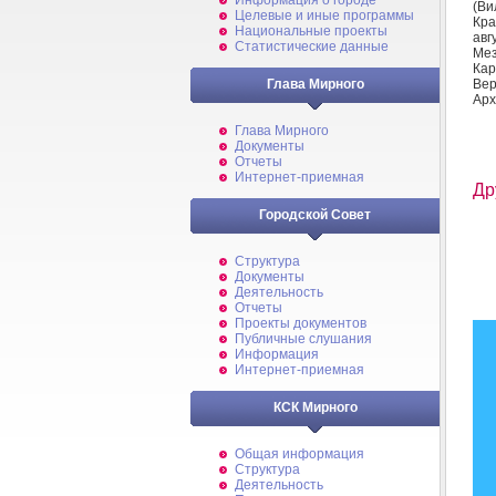
Информация о городе
(Ви
Целевые и иные программы
Кра
Национальные проекты
авг
Статистические данные
Мез
Кар
Вер
Глава Мирного
Арх
Глава Мирного
Документы
Отчеты
Интернет-приемная
Др
Городской Совет
Структура
Документы
Деятельность
Отчеты
Проекты документов
Публичные слушания
Информация
Интернет-приемная
КСК Мирного
Общая информация
Структура
Деятельность