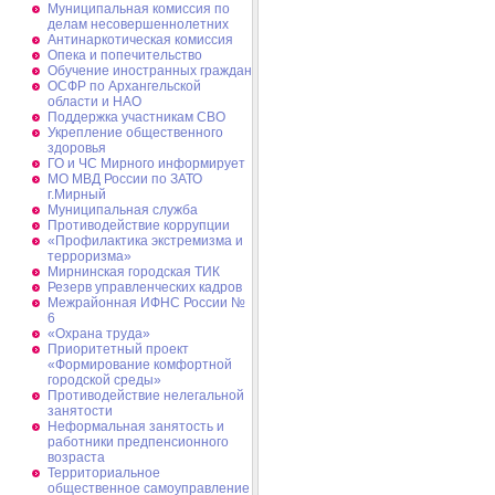
Муниципальная комиссия по
делам несовершеннолетних
Антинаркотическая комиссия
Опека и попечительство
Обучение иностранных граждан
ОСФР по Архангельской
области и НАО
Поддержка участникам СВО
Укрепление общественного
здоровья
ГО и ЧС Мирного информирует
МО МВД России по ЗАТО
г.Мирный
Муниципальная cлужба
Противодействие коррупции
«Профилактика экстремизма и
терроризма»
Мирнинская городская ТИК
Резерв управленческих кадров
Межрайонная ИФНС России №
6
«Охрана труда»
Приоритетный проект
«Формирование комфортной
городской среды»
Противодействие нелегальной
занятости
Неформальная занятость и
работники предпенсионного
возраста
Территориальное
общественное самоуправление