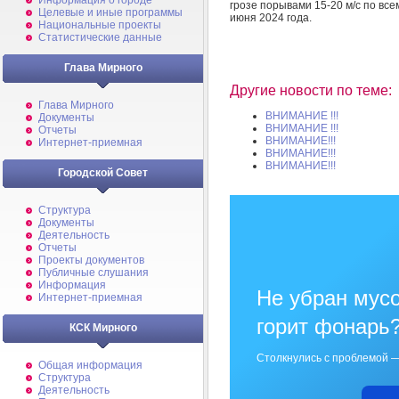
Информация о городе
грозе порывами 15-20 м/с по вс
Целевые и иные программы
июня 2024 года.
Национальные проекты
Статистические данные
Глава Мирного
Другие новости по теме:
Глава Мирного
ВНИМАНИЕ !!!
Документы
ВНИМАНИЕ !!!
Отчеты
ВНИМАНИЕ!!!
Интернет-приемная
ВНИМАНИЕ!!!
ВНИМАНИЕ!!!
Городской Совет
Структура
Документы
Деятельность
Отчеты
Проекты документов
Публичные слушания
Информация
Не убран мусо
Интернет-приемная
горит фонарь
КСК Мирного
Столкнулись с проблемой —
Общая информация
Структура
Деятельность