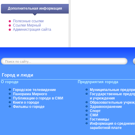
Дополнительная информация
Полезные ссылки
Ссылки Мирный
Администрация сайта
Город и люди
О городе
Предприятия города
Городское телевидение
Муниципальные предпри
Панорама Мирного
Государственные предп
Публикации о городе в СМИ
и учреждения
Книги о городе
Образовательные учреж
Фильмы о городе
Здравоохранение
Спорт
СМИ
Гостиницы
Информация о среднеме
заработной плате