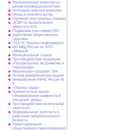
Муниципальная комиссия по
делам несовершеннолетних
Антинаркотическая комиссия
Опека и попечительство
Обучение иностранных граждан
ОСФР по Архангельской
области и НАО
Поддержка участникам СВО
Укрепление общественного
здоровья
ГО и ЧС Мирного информирует
МО МВД России по ЗАТО
г.Мирный
Муниципальная cлужба
Противодействие коррупции
«Профилактика экстремизма и
терроризма»
Мирнинская городская ТИК
Резерв управленческих кадров
Межрайонная ИФНС России №
6
«Охрана труда»
Приоритетный проект
«Формирование комфортной
городской среды»
Противодействие нелегальной
занятости
Неформальная занятость и
работники предпенсионного
возраста
Территориальное
общественное самоуправление