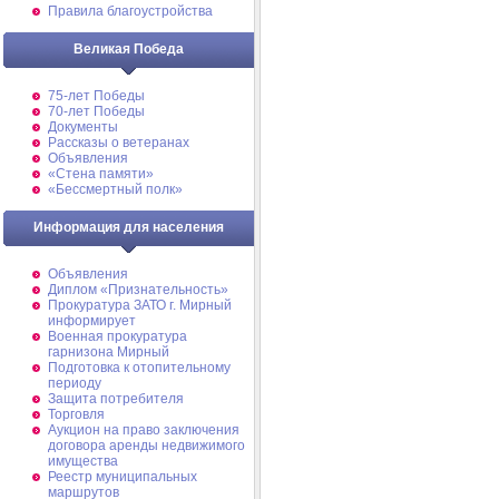
Правила благоустройства
Великая Победа
75-лет Победы
70-лет Победы
Документы
Рассказы о ветеранах
Объявления
«Стена памяти»
«Бессмертный полк»
Информация для населения
Объявления
Диплом «Признательность»
Прокуратура ЗАТО г. Мирный
информирует
Военная прокуратура
гарнизона Мирный
Подготовка к отопительному
периоду
Защита потребителя
Торговля
Аукцион на право заключения
договора аренды недвижимого
имущества
Реестр муниципальных
маршрутов