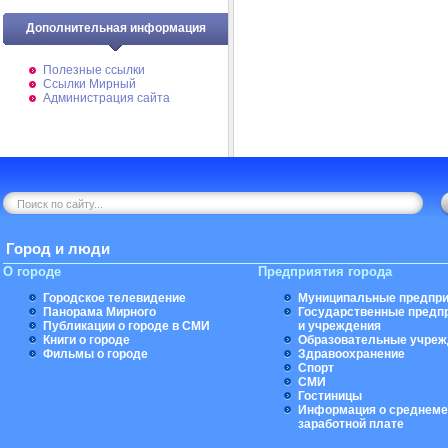
Дополнительная информация
Полезные ссылки
Ссылки Мирный
Администрация сайта
Город и люди
О городе
Предприятия города
Городское телевидение
Муниципальные предпри
Панорама Мирного
Государственные предп
Публикации о городе в СМИ
и учреждения
Книги о городе
Образовательные учреж
Фильмы о городе
Здравоохранение
Спорт
СМИ
Гостиницы
Информация о среднеме
заработной плате