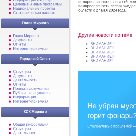
Информация о городе
пожароопасности в лесах (более
Целевые и иные программы
пожароопасности лесов) ожидае
Национальные проекты
области с 27 мая 2024 года.
Статистические данные
Глава Мирного
Другие новости по теме:
Глава Мирного
Документы
ВНИМАНИЕ !!!
Отчеты
ВНИМАНИЕ!!!
Интернет-приемная
ВНИМАНИЕ!!!
ВНИМАНИЕ!!!
Городской Совет
ВНИМАНИЕ!
Структура
Документы
Деятельность
Отчеты
Проекты документов
Публичные слушания
Информация
Интернет-приемная
Не убран мусо
КСК Мирного
горит фонарь
Общая информация
Столкнулись с проблемой —
Структура
Деятельность