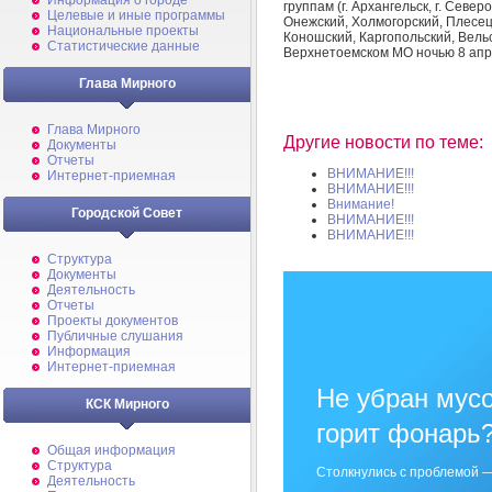
Информация о городе
группам (г. Архангельск, г. Север
Целевые и иные программы
Онежский, Холмогорский, Плесец
Национальные проекты
Коношский, Каргопольский, Вельс
Статистические данные
Верхнетоемском МО ночью 8 апр
Глава Мирного
Глава Мирного
Другие новости по теме:
Документы
Отчеты
ВНИМАНИЕ!!!
Интернет-приемная
ВНИМАНИЕ!!!
Внимание!
Городской Совет
ВНИМАНИЕ!!!
ВНИМАНИЕ!!!
Структура
Документы
Деятельность
Отчеты
Проекты документов
Публичные слушания
Информация
Интернет-приемная
Не убран мусо
КСК Мирного
горит фонарь
Общая информация
Структура
Столкнулись с проблемой —
Деятельность