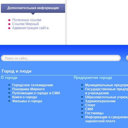
Дополнительная информация
Полезные ссылки
Ссылки Мирный
Администрация сайта
Город и люди
О городе
Предприятия города
Городское телевидение
Муниципальные предпри
Панорама Мирного
Государственные предп
Публикации о городе в СМИ
и учреждения
Книги о городе
Образовательные учреж
Фильмы о городе
Здравоохранение
Спорт
СМИ
Гостиницы
Информация о среднеме
заработной плате