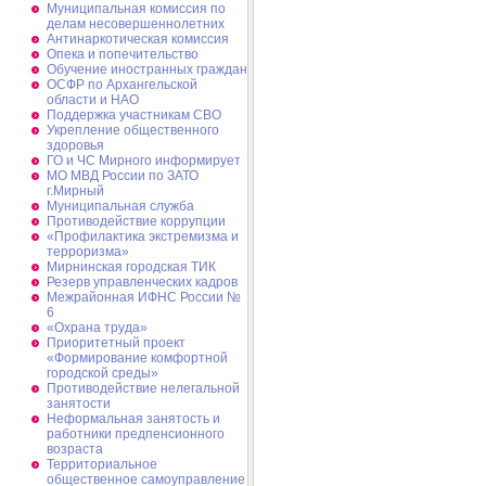
Муниципальная комиссия по
делам несовершеннолетних
Антинаркотическая комиссия
Опека и попечительство
Обучение иностранных граждан
ОСФР по Архангельской
области и НАО
Поддержка участникам СВО
Укрепление общественного
здоровья
ГО и ЧС Мирного информирует
МО МВД России по ЗАТО
г.Мирный
Муниципальная cлужба
Противодействие коррупции
«Профилактика экстремизма и
терроризма»
Мирнинская городская ТИК
Резерв управленческих кадров
Межрайонная ИФНС России №
6
«Охрана труда»
Приоритетный проект
«Формирование комфортной
городской среды»
Противодействие нелегальной
занятости
Неформальная занятость и
работники предпенсионного
возраста
Территориальное
общественное самоуправление