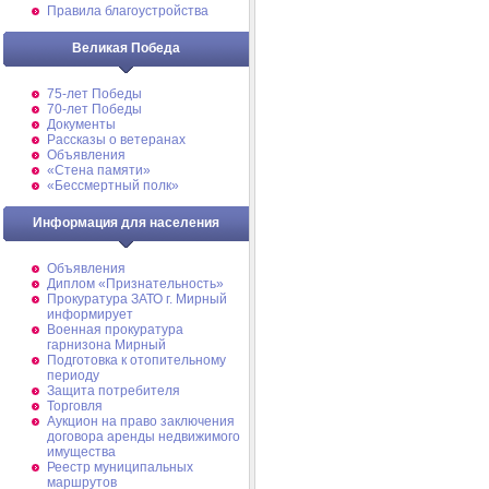
Правила благоустройства
Великая Победа
75-лет Победы
70-лет Победы
Документы
Рассказы о ветеранах
Объявления
«Стена памяти»
«Бессмертный полк»
Информация для населения
Объявления
Диплом «Признательность»
Прокуратура ЗАТО г. Мирный
информирует
Военная прокуратура
гарнизона Мирный
Подготовка к отопительному
периоду
Защита потребителя
Торговля
Аукцион на право заключения
договора аренды недвижимого
имущества
Реестр муниципальных
маршрутов