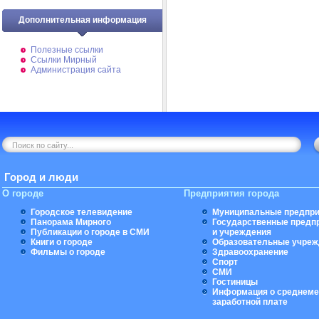
Дополнительная информация
Полезные ссылки
Ссылки Мирный
Администрация сайта
Город и люди
О городе
Предприятия города
Городское телевидение
Муниципальные предпри
Панорама Мирного
Государственные предп
Публикации о городе в СМИ
и учреждения
Книги о городе
Образовательные учреж
Фильмы о городе
Здравоохранение
Спорт
СМИ
Гостиницы
Информация о среднеме
заработной плате