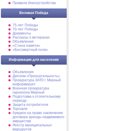
Правила благоустройства
Великая Победа
75-лет Победы
70-лет Победы
Документы
Рассказы о ветеранах
Объявления
«Стена памяти»
«Бессмертный полк»
Информация для населения
Объявления
Диплом «Признательность»
Прокуратура ЗАТО г. Мирный
информирует
Военная прокуратура
гарнизона Мирный
Подготовка к отопительному
периоду
Защита потребителя
Торговля
Аукцион на право заключения
договора аренды недвижимого
имущества
Реестр муниципальных
маршрутов