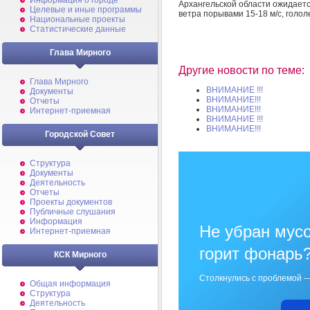
Информация о городе
Архангельской области ожидаетс
Целевые и иные программы
ветра порывами 15-18 м/с, голол
Национальные проекты
Статистические данные
Глава Мирного
Другие новости по теме:
Глава Мирного
ВНИМАНИЕ !!!
Документы
ВНИМАНИЕ!!!
Отчеты
ВНИМАНИЕ!!!
Интернет-приемная
ВНИМАНИЕ !!!
ВНИМАНИЕ!!!
Городской Совет
Структура
Документы
Деятельность
Отчеты
Проекты документов
Публичные слушания
Информация
Не убран мусо
Интернет-приемная
горит фонарь
КСК Мирного
Столкнулись с проблемой —
Общая информация
Структура
Деятельность