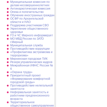
Муниципальная комиссия по
делам несовершеннолетних
Антинаркотическая комиссия
Опека и попечительство
Обучение иностранных граждан
ОСФР по Архангельской
области и НАО
Поддержка участникам СВО
Укрепление общественного
здоровья
ГО и ЧС Мирного информирует
МО МВД России по ЗАТО
г.Мирный
Муниципальная cлужба
Противодействие коррупции
«Профилактика экстремизма и
терроризма»
Мирнинская городская ТИК
Резерв управленческих кадров
Межрайонная ИФНС России №
6
«Охрана труда»
Приоритетный проект
«Формирование комфортной
городской среды»
Противодействие нелегальной
занятости
Неформальная занятость и
работники предпенсионного
возраста
Территориальное
общественное самоуправление