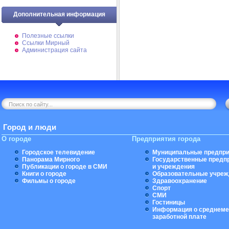
Дополнительная информация
Полезные ссылки
Ссылки Мирный
Администрация сайта
Город и люди
О городе
Предприятия города
Городское телевидение
Муниципальные предпри
Панорама Мирного
Государственные предп
Публикации о городе в СМИ
и учреждения
Книги о городе
Образовательные учреж
Фильмы о городе
Здравоохранение
Спорт
СМИ
Гостиницы
Информация о среднеме
заработной плате