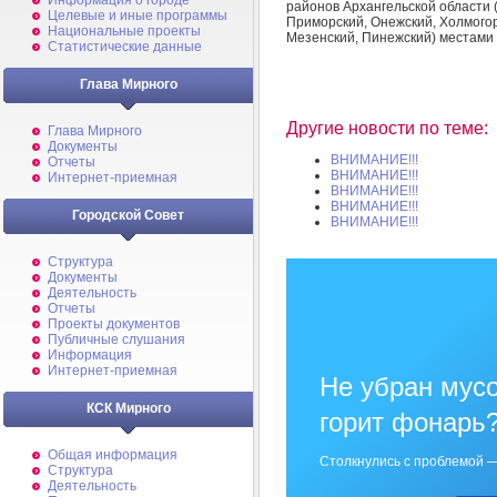
Информация о городе
районов Архангельской области (
Целевые и иные программы
Приморский, Онежский, Холмогор
Национальные проекты
Мезенский, Пинежский) местами 
Статистические данные
Глава Мирного
Другие новости по теме:
Глава Мирного
Документы
ВНИМАНИЕ!!!
Отчеты
ВНИМАНИЕ!!!
Интернет-приемная
ВНИМАНИЕ!!!
ВНИМАНИЕ!!!
Городской Совет
ВНИМАНИЕ!!!
Структура
Документы
Деятельность
Отчеты
Проекты документов
Публичные слушания
Информация
Интернет-приемная
Не убран мусо
КСК Мирного
горит фонарь
Общая информация
Столкнулись с проблемой —
Структура
Деятельность