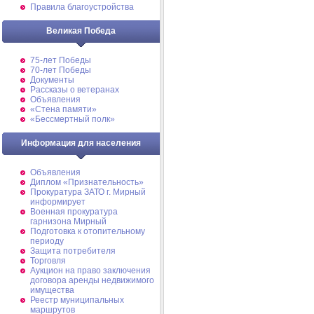
Правила благоустройства
Великая Победа
75-лет Победы
70-лет Победы
Документы
Рассказы о ветеранах
Объявления
«Стена памяти»
«Бессмертный полк»
Информация для населения
Объявления
Диплом «Признательность»
Прокуратура ЗАТО г. Мирный
информирует
Военная прокуратура
гарнизона Мирный
Подготовка к отопительному
периоду
Защита потребителя
Торговля
Аукцион на право заключения
договора аренды недвижимого
имущества
Реестр муниципальных
маршрутов