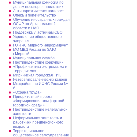
Муниципальная комиссия по
делам несовершеннолетних
Антинаркотическая комиссия
Опека и попечительство
Обучение иностранных граждан
ОСФР по Архангельской
области и НАО
Поддержка участникам СВО
Укрепление общественного
здоровья
ГО и ЧС Мирного информирует
МО МВД России по ЗАТО
г.Мирный
Муниципальная cлужба
Противодействие коррупции
«Профилактика экстремизма и
терроризма»
Мирнинская городская ТИК
Резерв управленческих кадров
Межрайонная ИФНС России №
6
«Охрана труда»
Приоритетный проект
«Формирование комфортной
городской среды»
Противодействие нелегальной
занятости
Неформальная занятость и
работники предпенсионного
возраста
Территориальное
общественное самоуправление