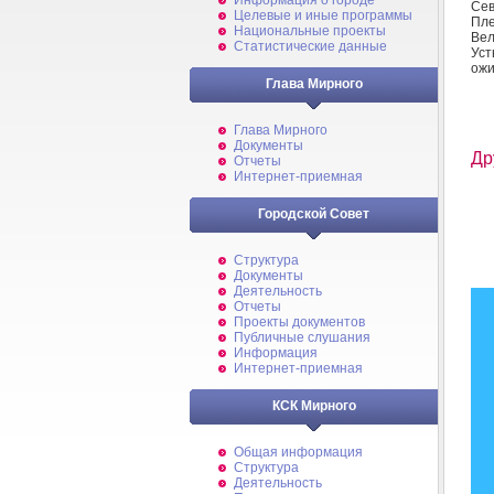
Информация о городе
Сев
Целевые и иные программы
Пле
Национальные проекты
Вел
Статистические данные
Уст
ож
Глава Мирного
Глава Мирного
Документы
Др
Отчеты
Интернет-приемная
Городской Совет
Структура
Документы
Деятельность
Отчеты
Проекты документов
Публичные слушания
Информация
Интернет-приемная
КСК Мирного
Общая информация
Структура
Деятельность