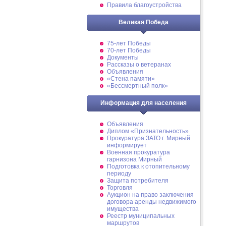
Правила благоустройства
Великая Победа
75-лет Победы
70-лет Победы
Документы
Рассказы о ветеранах
Объявления
«Стена памяти»
«Бессмертный полк»
Информация для населения
Объявления
Диплом «Признательность»
Прокуратура ЗАТО г. Мирный
информирует
Военная прокуратура
гарнизона Мирный
Подготовка к отопительному
периоду
Защита потребителя
Торговля
Аукцион на право заключения
договора аренды недвижимого
имущества
Реестр муниципальных
маршрутов