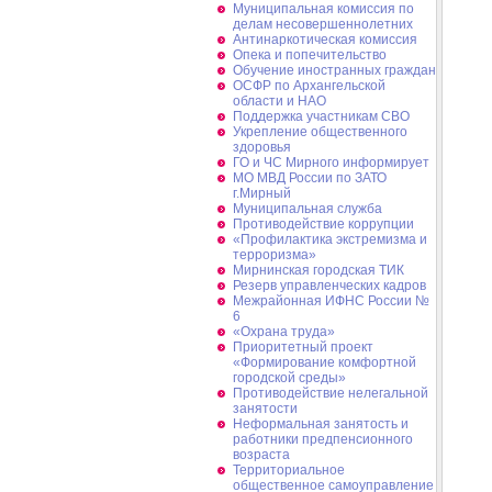
Муниципальная комиссия по
делам несовершеннолетних
Антинаркотическая комиссия
Опека и попечительство
Обучение иностранных граждан
ОСФР по Архангельской
области и НАО
Поддержка участникам СВО
Укрепление общественного
здоровья
ГО и ЧС Мирного информирует
МО МВД России по ЗАТО
г.Мирный
Муниципальная cлужба
Противодействие коррупции
«Профилактика экстремизма и
терроризма»
Мирнинская городская ТИК
Резерв управленческих кадров
Межрайонная ИФНС России №
6
«Охрана труда»
Приоритетный проект
«Формирование комфортной
городской среды»
Противодействие нелегальной
занятости
Неформальная занятость и
работники предпенсионного
возраста
Территориальное
общественное самоуправление