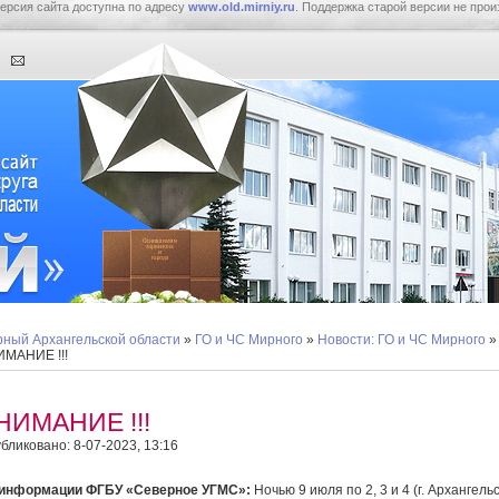
ерсия сайта доступна по адресу
www.old.mirniy.ru
. Поддержка старой версии не прои
ный Архангельской области
»
ГО и ЧС Мирного
»
Новости: ГО и ЧС Мирного
»
МАНИЕ !!!
НИМАНИЕ !!!
бликовано: 8-07-2023, 13:16
 информации ФГБУ «Северное УГМС»:
Ночью 9 июля по 2, 3 и 4 (г. Архангельс