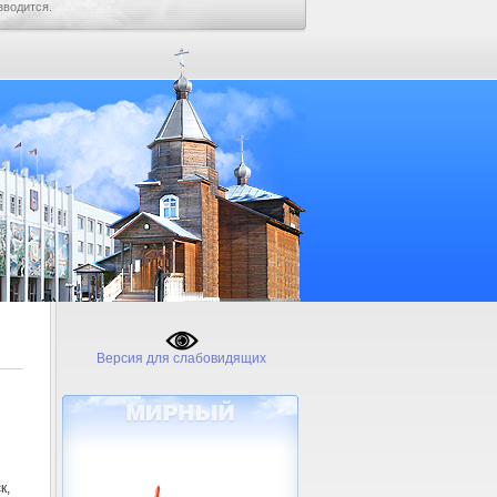
зводится.
Версия для слабовидящих
к,