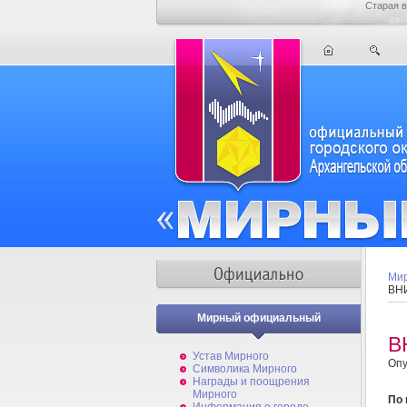
Старая в
Мир
ВНИ
Мирный официальный
В
Устав Мирного
Опу
Символика Мирного
Награды и поощрения
Мирного
По