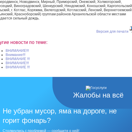
еродвинск, Новодвинск, Мирный, Приморский, Онежский, Холмогорский,
сецкий, Виноградовский, Шенкурский, Няндомский, Коношский, Каргопольский
ьский, г. Котлас, Коряжма, Вилегодский, Котласский, Ленский, Верхнетоемский
ьянский, Красноборский) группам районов Архангельской области местами
идается сильный дождь.
Версия для печати
угие новости по теме:
ВНИМАНИЕ!!!
Внимание!!!
ВНИМАНИЕ !!!
ВНИМАНИЕ!!!
ВНИМАНИЕ !!!
Жалобы на всё
Не убран мусор, яма на дороге, не
горит фонарь?
Столкнулись с проблемой — сообщите о ней!