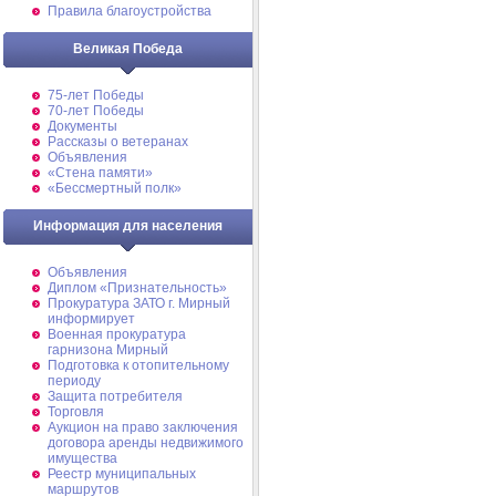
Правила благоустройства
Великая Победа
75-лет Победы
70-лет Победы
Документы
Рассказы о ветеранах
Объявления
«Стена памяти»
«Бессмертный полк»
Информация для населения
Объявления
Диплом «Признательность»
Прокуратура ЗАТО г. Мирный
информирует
Военная прокуратура
гарнизона Мирный
Подготовка к отопительному
периоду
Защита потребителя
Торговля
Аукцион на право заключения
договора аренды недвижимого
имущества
Реестр муниципальных
маршрутов