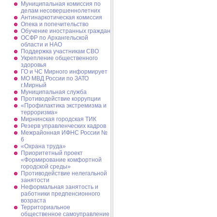
Муниципальная комиссия по
делам несовершеннолетних
Антинаркотическая комиссия
Опека и попечительство
Обучение иностранных граждан
ОСФР по Архангельской
области и НАО
Поддержка участникам СВО
Укрепление общественного
здоровья
ГО и ЧС Мирного информирует
МО МВД России по ЗАТО
г.Мирный
Муниципальная cлужба
Противодействие коррупции
«Профилактика экстремизма и
терроризма»
Мирнинская городская ТИК
Резерв управленческих кадров
Межрайонная ИФНС России №
6
«Охрана труда»
Приоритетный проект
«Формирование комфортной
городской среды»
Противодействие нелегальной
занятости
Неформальная занятость и
работники предпенсионного
возраста
Территориальное
общественное самоуправление