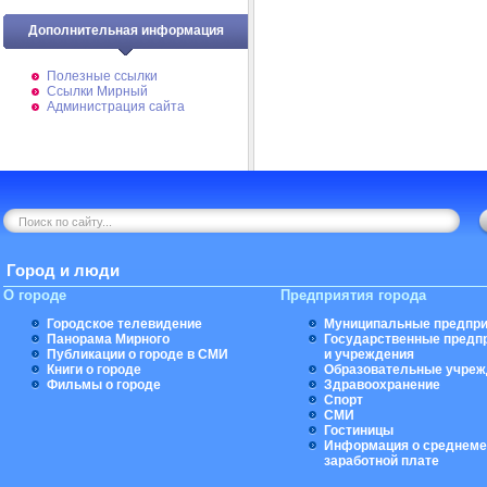
Дополнительная информация
Полезные ссылки
Ссылки Мирный
Администрация сайта
Город и люди
О городе
Предприятия города
Городское телевидение
Муниципальные предпри
Панорама Мирного
Государственные предп
Публикации о городе в СМИ
и учреждения
Книги о городе
Образовательные учреж
Фильмы о городе
Здравоохранение
Спорт
СМИ
Гостиницы
Информация о среднеме
заработной плате