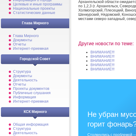
Информация о городе
Архангельской области ожидаетс
Целевые и иные программы
по 1,2,3 (г. Архангельск, Север
Национальные проекты
Холмогорский, Плесецкий, Виног
Статистические данные
Шенкурский, Нядомский, Коношск
местами северо-западный, север
Глава Мирного
Глава Мирного
Документы
Другие новости по теме:
Отчеты
Интернет-приемная
ВНИМАНИЕ!!!
ВНИМАНИЕ!!!
Городской Совет
ВНИМАНИЕ!!!
ВНИМАНИЕ!!!
ВНИМАНИЕ!!!
Структура
Документы
Деятельность
Отчеты
Проекты документов
Публичные слушания
Информация
Интернет-приемная
КСК Мирного
Не убран мусо
горит фонарь
Общая информация
Структура
Деятельность
Столкнулись с проблемой —