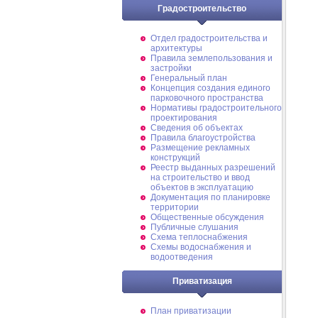
Градостроительство
Отдел градостроительства и
архитектуры
Правила землепользования и
застройки
Генеральный план
Концепция создания единого
парковочного пространства
Нормативы градостроительного
проектирования
Сведения об объектах
Правила благоустройства
Размещение рекламных
конструкций
Реестр выданных разрешений
на строительство и ввод
объектов в эксплуатацию
Документация по планировке
территории
Общественные обсуждения
Публичные слушания
Схема теплоснабжения
Схемы водоснабжения и
водоотведения
Приватизация
План приватизации