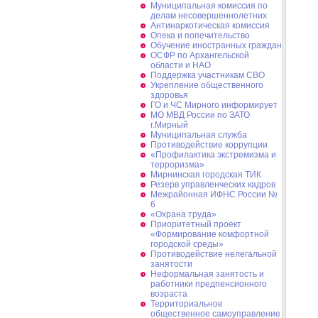
Муниципальная комиссия по
делам несовершеннолетних
Антинаркотическая комиссия
Опека и попечительство
Обучение иностранных граждан
ОСФР по Архангельской
области и НАО
Поддержка участникам СВО
Укрепление общественного
здоровья
ГО и ЧС Мирного информирует
МО МВД России по ЗАТО
г.Мирный
Муниципальная cлужба
Противодействие коррупции
«Профилактика экстремизма и
терроризма»
Мирнинская городская ТИК
Резерв управленческих кадров
Межрайонная ИФНС России №
6
«Охрана труда»
Приоритетный проект
«Формирование комфортной
городской среды»
Противодействие нелегальной
занятости
Неформальная занятость и
работники предпенсионного
возраста
Территориальное
общественное самоуправление