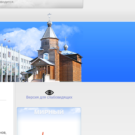
зводится.
Версия для слабовидящих
нов,