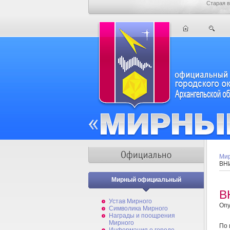
Старая в
Мир
ВНИ
Мирный официальный
В
Устав Мирного
Опу
Символика Мирного
Награды и поощрения
Мирного
По 