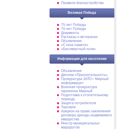
Правила благоустройства
Великая Победа
75-лет Победы
70-лет Победы
Документы
Рассказы о ветеранах
Объявления
«Стена памяти»
«Бессмертный полк»
Информация для населения
Объявления
Диплом «Признательность»
Прокуратура ЗАТО г. Мирный
информирует
Военная прокуратура
гарнизона Мирный
Подготовка к отопительному
периоду
Защита потребителя
Торговля
Аукцион на право заключения
договора аренды недвижимого
имущества
Реестр муниципальных
маршрутов