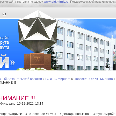
ерсия сайта доступна по адресу
www.old.mirniy.ru
. Поддержка старой версии не прои
ный Архангельской области
»
ГО и ЧС Мирного
»
Новости: ГО и ЧС Мирного
»
МАНИЕ !!!
НИМАНИЕ !!!
бликовано: 15-12-2021, 13:14
информации ФГБУ «Северное УГМС»: 16 декабря ночью по 2, 3 группам райо