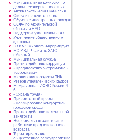
Муниципальная комиссия по
делам несовершеннолетних
Антинаркотическая комиссия
Опека и попечительство
Обучение иностранных граждан
ОСФР по Архангельской
области и НАО
Поддержка участникам СВО
Укрепление общественного
здоровья
ГО и ЧС Мирного информирует
МО МВД России по ЗАТО
г.Мирный
Муниципальная cлужба
Противодействие коррупции
«Профилактика экстремизма и
терроризма»
Мирнинская городская ТИК
Резерв управленческих кадров
Межрайонная ИФНС России №
6
«Охрана труда»
Приоритетный проект
«Формирование комфортной
городской среды»
Противодействие нелегальной
занятости
Неформальная занятость и
работники предпенсионного
возраста
Территориальное
общественное самоуправление