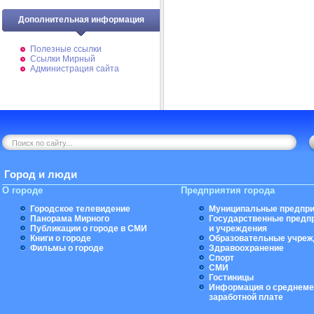
Дополнительная информация
Полезные ссылки
Ссылки Мирный
Администрация сайта
Город и люди
О городе
Предприятия города
Городское телевидение
Муниципальные предпри
Панорама Мирного
Государственные предп
Публикации о городе в СМИ
и учреждения
Книги о городе
Образовательные учреж
Фильмы о городе
Здравоохранение
Спорт
СМИ
Гостиницы
Информация о среднеме
заработной плате