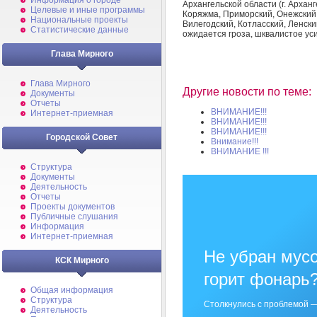
Информация о городе
Архангельской области (г. Архан
Целевые и иные программы
Коряжма, Приморский, Онежский,
Национальные проекты
Вилегодский, Котласский, Ленски
Статистические данные
ожидается гроза, шквалистое ус
Глава Мирного
Глава Мирного
Другие новости по теме:
Документы
Отчеты
ВНИМАНИЕ!!!
Интернет-приемная
ВНИМАНИЕ!!!
ВНИМАНИЕ!!!
Городской Совет
Внимание!!!
ВНИМАНИЕ !!!
Структура
Документы
Деятельность
Отчеты
Проекты документов
Публичные слушания
Информация
Интернет-приемная
Не убран мусо
КСК Мирного
горит фонарь
Общая информация
Структура
Столкнулись с проблемой —
Деятельность