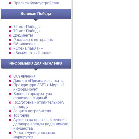
Правила благоустройства
Великая Победа
75-лет Победы
70-лет Победы
Документы
Рассказы о ветеранах
Объявления
«Стена памяти»
«Бессмертный полк»
Информация для населения
Объявления
Диплом «Признательность»
Прокуратура ЗАТО г. Мирный
информирует
Военная прокуратура
гарнизона Мирный
Подготовка к отопительному
периоду
Защита потребителя
Торговля
Аукцион на право заключения
договора аренды недвижимого
имущества
Реестр муниципальных
маршрутов