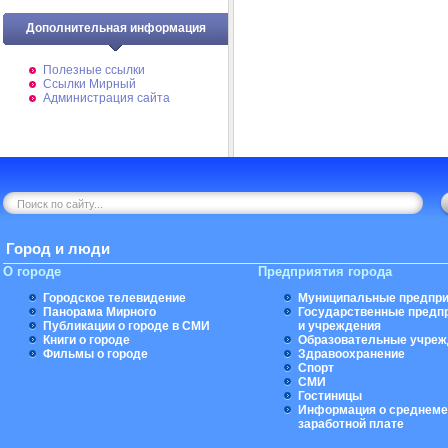
Дополнительная информация
Полезные ссылки
Ссылки Мирный
Администрация сайта
Город и люди
О городе
Предприятия города
Городское телевидение
Муниципальные предпри
Панорама Мирного
Государственные предп
Публикации о городе в СМИ
и учреждения
Книги о городе
Образовательные учреж
Фильмы о городе
Здравоохранение
Спорт
СМИ
Гостиницы
Информация о среднеме
заработной плате