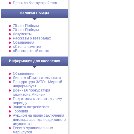
Правила благоустройства
Великая Победа
75-лет Победы
70-лет Победы
Документы
Рассказы о ветеранах
Объявления
«Стена памяти»
«Бессмертный полк»
Информация для населения
Объявления
Диплом «Признательность»
Прокуратура ЗАТО г. Мирный
информирует
Военная прокуратура
гарнизона Мирный
Подготовка к отопительному
периоду
Защита потребителя
Торговля
Аукцион на право заключения
договора аренды недвижимого
имущества
Реестр муниципальных
маршрутов