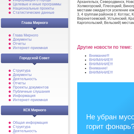
Информация о городе
Архангельск, Северодвинск, Нов
Целевые и иные программы
Холмогорский, Плесецкий, Виног
Национальные проекты
местами ожидается усиление южн
Статистические данные
3, 4 группам районов (г. Котлас,
Верхнетоемский, Устьянский, Кр
Каргопольский, Вельский) места
Глава Мирного
Глава Мирного
Документы
Отчеты
Другие новости по теме:
Интернет-приемная
Внимание!!!
Городской Совет
ВНИМАНИЕ!!!
ВНИМАНИЕ!!!
Внимание!
Структура
ВНИМАНИЕ!!!
Документы
Деятельность
Отчеты
Проекты документов
Публичные слушания
Информация
Интернет-приемная
КСК Мирного
Не убран мусо
Общая информация
горит фонарь
Структура
Деятельность