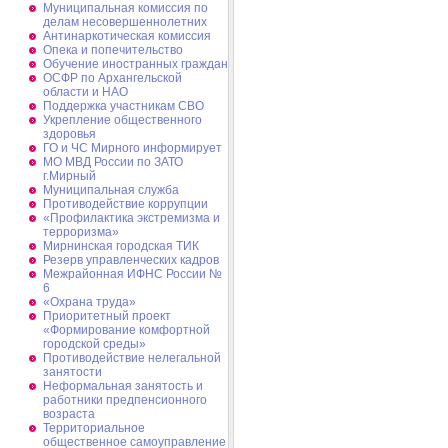
Муниципальная комиссия по
делам несовершеннолетних
Антинаркотическая комиссия
Опека и попечительство
Обучение иностранных граждан
ОСФР по Архангельской
области и НАО
Поддержка участникам СВО
Укрепление общественного
здоровья
ГО и ЧС Мирного информирует
МО МВД России по ЗАТО
г.Мирный
Муниципальная cлужба
Противодействие коррупции
«Профилактика экстремизма и
терроризма»
Мирнинская городская ТИК
Резерв управленческих кадров
Межрайонная ИФНС России №
6
«Охрана труда»
Приоритетный проект
«Формирование комфортной
городской среды»
Противодействие нелегальной
занятости
Неформальная занятость и
работники предпенсионного
возраста
Территориальное
общественное самоуправление