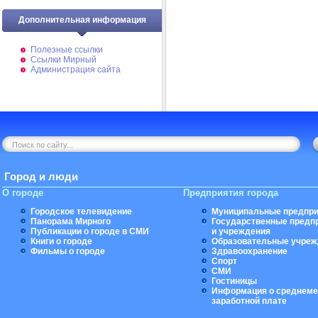
Дополнительная информация
Полезные ссылки
Ссылки Мирный
Администрация сайта
Город и люди
О городе
Предприятия города
Городское телевидение
Муниципальные предпри
Панорама Мирного
Государственные предп
Публикации о городе в СМИ
и учреждения
Книги о городе
Образовательные учреж
Фильмы о городе
Здравоохранение
Спорт
СМИ
Гостиницы
Информация о среднеме
заработной плате