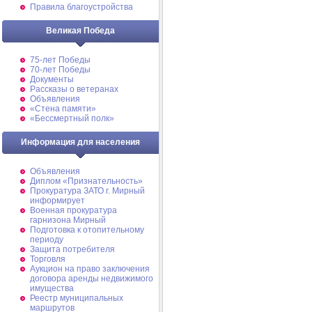
Правила благоустройства
Великая Победа
75-лет Победы
70-лет Победы
Документы
Рассказы о ветеранах
Объявления
«Стена памяти»
«Бессмертный полк»
Информация для населения
Объявления
Диплом «Признательность»
Прокуратура ЗАТО г. Мирный
информирует
Военная прокуратура
гарнизона Мирный
Подготовка к отопительному
периоду
Защита потребителя
Торговля
Аукцион на право заключения
договора аренды недвижимого
имущества
Реестр муниципальных
маршрутов