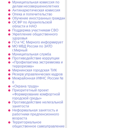
Муниципальная комиссия по
делам несовершеннолетних
Антинаркотическая комиссия
Опека и попечительство
Обучение иностранных граждан
ОСФР по Архангельской
области и НАО
Поддержка участникам СВО
Укрепление общественного
здоровья
ГО и ЧС Мирного информирует
МО МВД России по ЗАТО
г.Мирный
Муниципальная cлужба
Противодействие коррупции
«Профилактика экстремизма и
терроризма»
Мирнинская городская ТИК
Резерв управленческих кадров
Межрайонная ИФНС России №
6
«Охрана труда»
Приоритетный проект
«Формирование комфортной
городской среды»
Противодействие нелегальной
занятости
Неформальная занятость и
работники предпенсионного
возраста
Территориальное
общественное самоуправление