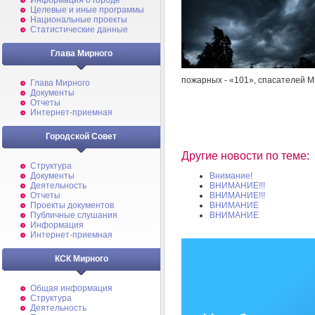
Информация о городе
Целевые и иные программы
Национальные проекты
Статистические данные
Глава Мирного
пожарных - «101», спасателей М
Глава Мирного
Документы
Отчеты
Интернет-приемная
Городской Совет
Другие новости по теме:
Структура
Документы
Внимание!
Деятельность
ВНИМАНИЕ!!!
Отчеты
ВНИМАНИЕ!!!
Проекты документов
ВНИМАНИЕ
Публичные слушания
ВНИМАНИЕ
Информация
Интернет-приемная
КСК Мирного
Общая информация
Структура
Деятельность