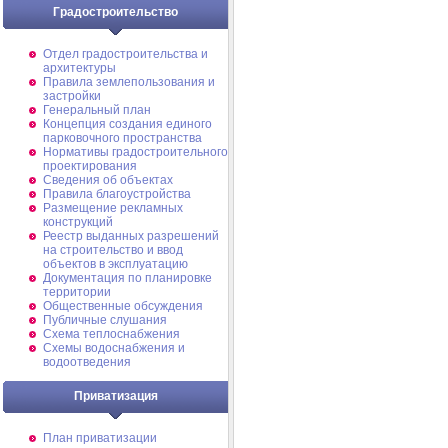
Градостроительство
Отдел градостроительства и
архитектуры
Правила землепользования и
застройки
Генеральный план
Концепция создания единого
парковочного пространства
Нормативы градостроительного
проектирования
Сведения об объектах
Правила благоустройства
Размещение рекламных
конструкций
Реестр выданных разрешений
на строительство и ввод
объектов в эксплуатацию
Документация по планировке
территории
Общественные обсуждения
Публичные слушания
Схема теплоснабжения
Схемы водоснабжения и
водоотведения
Приватизация
План приватизации