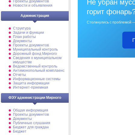
Не убран мусо
Проекты документов
Новости и объявления
горит фонарь
Администрация
Столкнулись с проблемой —
Структура
Задачи и функции
План работы
Документы
Проекты документов
Муниципальный контроль
Дорожный фонд Мирного
Cведения о муниципальном
имуществе
Ведомственный контроль
Антимонопольный комплаенс
Отчеты
Информационные системы
Защита информации
Интернет-приемная
ФЭУ администрации Мирного
Общая информация
Проекты документов
Документы
Публичные слушания
Бюджет для граждан
Бюджет