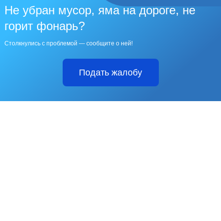
Не убран мусор, яма на дороге, не
горит фонарь?
Столкнулись с проблемой — сообщите о ней!
Подать жалобу