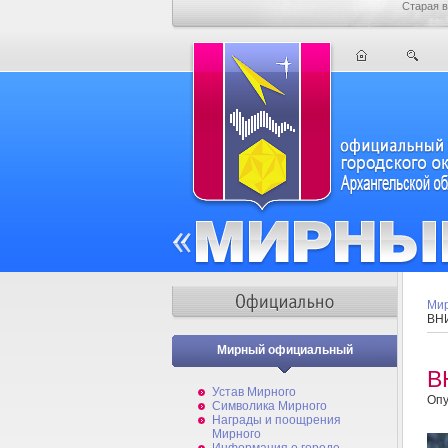
Старая в
Мир
ВН
Мирный официальный
В
Устав Мирного
Опу
Символика Мирного
Награды и поощрения
Мирного