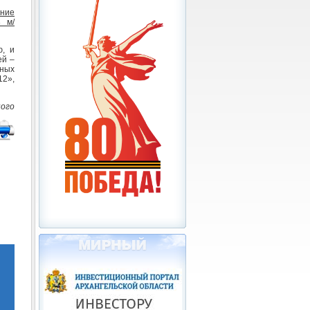
ение
 м/
ю, и
ей –
ных
2»,
ого