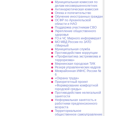
Муниципальная комиссия по
делам несовершеннолетних
Антинаркотическая комиссия
Опека и попечительство
Обучение иностранных граждан
ОСФР по Архангельской
области и НАО
Поддержка участникам СВО
Укрепление общественного
здоровья
ГО и ЧС Мирного информирует
МО МВД России по ЗАТО
г.Мирный
Муниципальная cлужба
Противодействие коррупции
«Профилактика экстремизма и
терроризма»
Мирнинская городская ТИК
Резерв управленческих кадров
Межрайонная ИФНС России №
6
«Охрана труда»
Приоритетный проект
«Формирование комфортной
городской среды»
Противодействие нелегальной
занятости
Неформальная занятость и
работники предпенсионного
возраста
Территориальное
общественное самоуправление