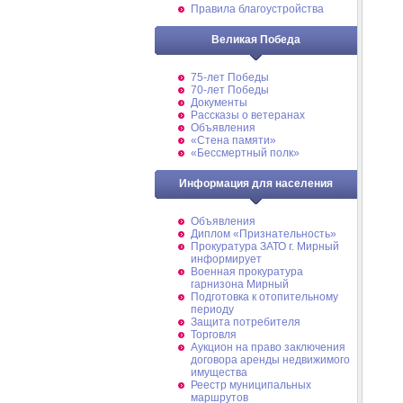
Правила благоустройства
Великая Победа
75-лет Победы
70-лет Победы
Документы
Рассказы о ветеранах
Объявления
«Стена памяти»
«Бессмертный полк»
Информация для населения
Объявления
Диплом «Признательность»
Прокуратура ЗАТО г. Мирный
информирует
Военная прокуратура
гарнизона Мирный
Подготовка к отопительному
периоду
Защита потребителя
Торговля
Аукцион на право заключения
договора аренды недвижимого
имущества
Реестр муниципальных
маршрутов