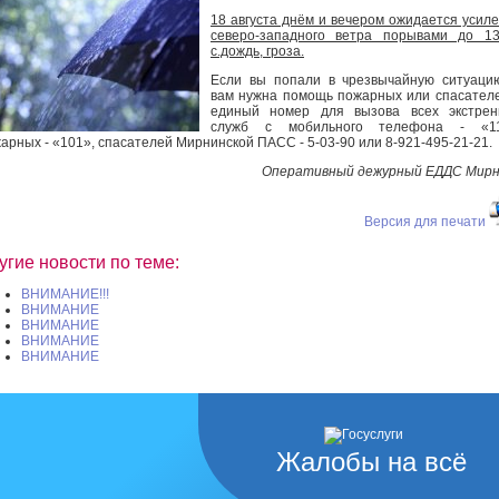
18 августа днём и вечером ожидается усил
северо-западного ветра порывами до 13
с.дождь, гроза.
Если вы попали в чрезвычайную ситуаци
вам нужна помощь пожарных или спасател
единый номер для вызова всех экстрен
служб с мобильного телефона - «11
арных - «101», спасателей Мирнинской ПАСС - 5-03-90 или 8-921-495-21-21.
Оперативный дежурный ЕДДС Мирн
Версия для печати
угие новости по теме:
ВНИМАНИЕ!!!
ВНИМАНИЕ
ВНИМАНИЕ
ВНИМАНИЕ
ВНИМАНИЕ
Жалобы на всё