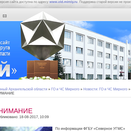
ерсия сайта доступна по адресу
www.old.mirniy.ru
. Поддержка старой версии не прои
ный Архангельской области
»
ГО и ЧС Мирного
»
Новости: ГО и ЧС Мирного
»
ИМАНИЕ
НИМАНИЕ
бликовано: 18-08-2017, 10:09
По информации ФГБУ «Северное УГМС»