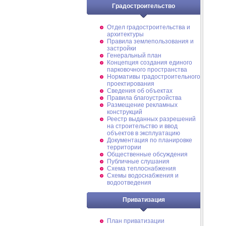
Градостроительство
Отдел градостроительства и
архитектуры
Правила землепользования и
застройки
Генеральный план
Концепция создания единого
парковочного пространства
Нормативы градостроительного
проектирования
Сведения об объектах
Правила благоустройства
Размещение рекламных
конструкций
Реестр выданных разрешений
на строительство и ввод
объектов в эксплуатацию
Документация по планировке
территории
Общественные обсуждения
Публичные слушания
Схема теплоснабжения
Схемы водоснабжения и
водоотведения
Приватизация
План приватизации