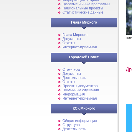
Информация о городе
Целевые и иные программы
Национальные проекты
Статистические данные
Глава Мирного
Глава Мирного
пож
Документы
Отчеты
Интернет-приемная
Городской Совет
Др
Структура
Документы
Деятельность
Отчеты
Проекты документов
Публичные слушания
Информация
Интернет-приемная
КСК Мирного
Общая информация
Структура
Деятельность