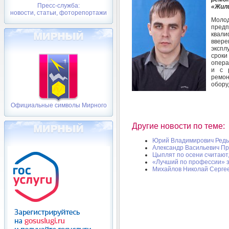
Пресс-служба:
«Жил
новости, статьи, фоторепортажи
Моло
пред
квал
ввер
экспл
срок
опера
и с 
ремон
обору
Официальные символы Мирного
Другие новости по теме:
Юрий Владимирович Редь
Александр Васильевич П
Цыплят по осени считают,
«Лучший по профессии» з
Михайлов Николай Серге