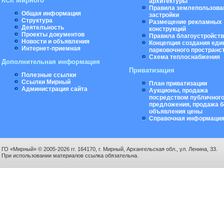
КСК Мирного
архитектуры
Правила землепользова
Общая информация
застройки
Структура
Размещение рекламных
Деятельность
конструкций
Проекты документов
Правила благоустройст
Новости и объявления
Концепция создания еди
Интернет-приемная
парковочного пространс
Схема теплоснабжения
Дополнительная информация
Приватизация
Полезные ссылки
Ссылки Мирный
План приватизации
Администрация сайта
Аукционы, продажа
посредством публичног
предложения, продажа б
объявления цены
Справочная информаци
ГО «Мирный» © 2005-2026 гг. 164170, г. Мирный, Архангельская обл., ул. Ленина, 33.
При использовании материалов ссылка обязательна.