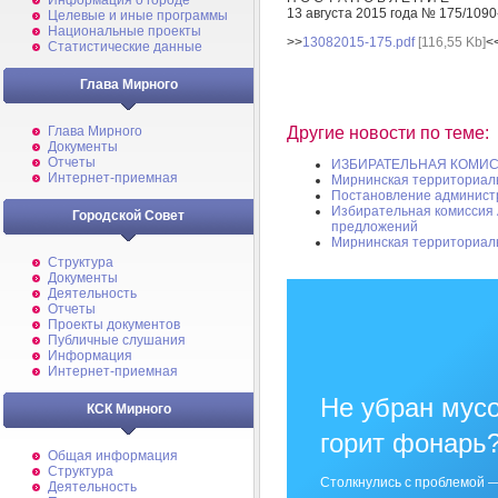
Информация о городе
13 августа 2015 года № 175/1090
Целевые и иные программы
Национальные проекты
>>
13082015-175.pdf
[116,55 Kb]
<
Статистические данные
Глава Мирного
Другие новости по теме:
Глава Мирного
Документы
Отчеты
ИЗБИРАТЕЛЬНАЯ КОМИС
Интернет-приемная
Мирнинская территориал
Постановление админист
Избирательная комиссия 
Городской Совет
предложений
Мирнинская территориал
Структура
Документы
Деятельность
Отчеты
Проекты документов
Публичные слушания
Информация
Интернет-приемная
Не убран мусо
КСК Мирного
горит фонарь
Общая информация
Структура
Столкнулись с проблемой —
Деятельность