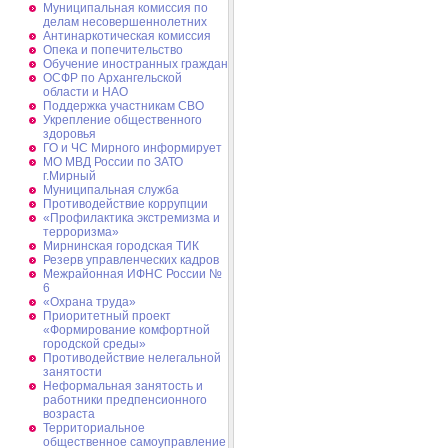
Муниципальная комиссия по
делам несовершеннолетних
Антинаркотическая комиссия
Опека и попечительство
Обучение иностранных граждан
ОСФР по Архангельской
области и НАО
Поддержка участникам СВО
Укрепление общественного
здоровья
ГО и ЧС Мирного информирует
МО МВД России по ЗАТО
г.Мирный
Муниципальная cлужба
Противодействие коррупции
«Профилактика экстремизма и
терроризма»
Мирнинская городская ТИК
Резерв управленческих кадров
Межрайонная ИФНС России №
6
«Охрана труда»
Приоритетный проект
«Формирование комфортной
городской среды»
Противодействие нелегальной
занятости
Неформальная занятость и
работники предпенсионного
возраста
Территориальное
общественное самоуправление