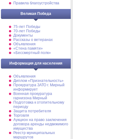
Правила благоустройства
Великая Победа
75-лет Победы
70-лет Победы
Документы
Рассказы о ветеранах
Объявления
«Стена памяти»
«Бессмертный полк»
Информация для населения
Объявления
Диплом «Признательность»
Прокуратура ЗАТО г. Мирный
информирует
Военная прокуратура
гарнизона Мирный
Подготовка к отопительному
периоду
Защита потребителя
Торговля
Аукцион на право заключения
договора аренды недвижимого
имущества
Реестр муниципальных
маршрутов