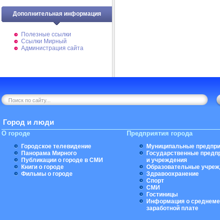
Дополнительная информация
Полезные ссылки
Ссылки Мирный
Администрация сайта
Город и люди
О городе
Предприятия города
Городское телевидение
Муниципальные предпри
Панорама Мирного
Государственные предп
Публикации о городе в СМИ
и учреждения
Книги о городе
Образовательные учреж
Фильмы о городе
Здравоохранение
Спорт
СМИ
Гостиницы
Информация о среднеме
заработной плате