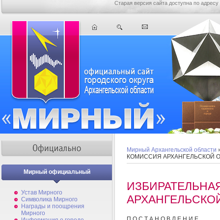
Старая версия сайта доступна по адресу
Мирный Архангельской области
КОМИССИЯ АРХАНГЕЛЬСКОЙ 
Мирный официальный
ИЗБИРАТЕЛЬНА
Устав Мирного
АРХАНГЕЛЬСКО
Символика Мирного
Награды и поощрения
Мирного
П О С Т А Н О В Л Е Н И Е