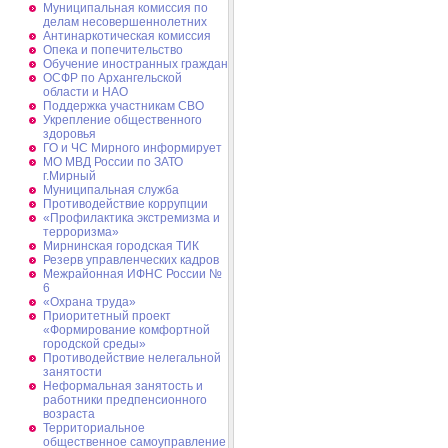
Муниципальная комиссия по
делам несовершеннолетних
Антинаркотическая комиссия
Опека и попечительство
Обучение иностранных граждан
ОСФР по Архангельской
области и НАО
Поддержка участникам СВО
Укрепление общественного
здоровья
ГО и ЧС Мирного информирует
МО МВД России по ЗАТО
г.Мирный
Муниципальная cлужба
Противодействие коррупции
«Профилактика экстремизма и
терроризма»
Мирнинская городская ТИК
Резерв управленческих кадров
Межрайонная ИФНС России №
6
«Охрана труда»
Приоритетный проект
«Формирование комфортной
городской среды»
Противодействие нелегальной
занятости
Неформальная занятость и
работники предпенсионного
возраста
Территориальное
общественное самоуправление