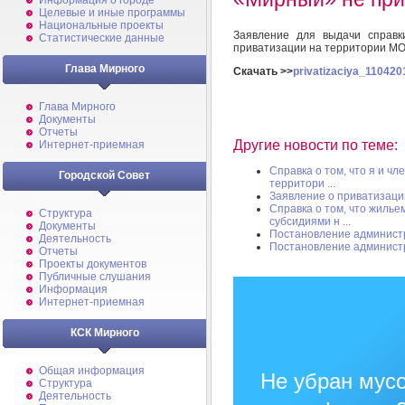
Информация о городе
Целевые и иные программы
Национальные проекты
Заявление для выдачи справк
Статистические данные
приватизации на территории М
Глава Мирного
Скачать >>
privatizaciya_110420
Глава Мирного
Документы
Отчеты
Другие новости по теме:
Интернет-приемная
Справка о том, что я и ч
Городской Совет
территори ...
Заявление о приватизаци
Cправка о том, что жиль
Структура
субсидиями н ...
Документы
Постановление админист
Деятельность
Постановление админист
Отчеты
Проекты документов
Публичные слушания
Информация
Интернет-приемная
КСК Мирного
Общая информация
Не убран мусо
Структура
Деятельность