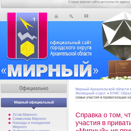
Старая версия сайта доступна по адресу
Мирный Архангельской области
Жилищный отдел:
»
КУМС Образ
семьи участия в приватизации 
Мирный официальный
Cправка о том, ч
Устав Мирного
Символика Мирного
участия в прива
Награды и поощрения
Мирного
«Мирный» не пр