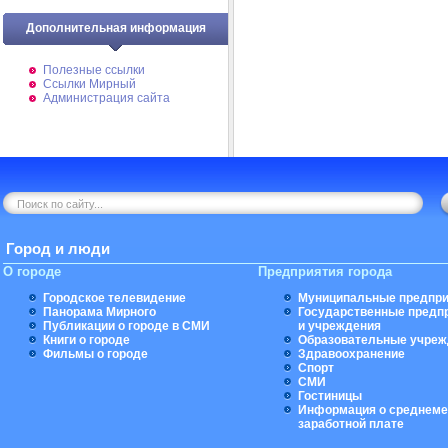
Дополнительная информация
Полезные ссылки
Ссылки Мирный
Администрация сайта
Город и люди
О городе
Предприятия города
Городское телевидение
Муниципальные предпри
Панорама Мирного
Государственные предп
Публикации о городе в СМИ
и учреждения
Книги о городе
Образовательные учреж
Фильмы о городе
Здравоохранение
Спорт
СМИ
Гостиницы
Информация о среднеме
заработной плате