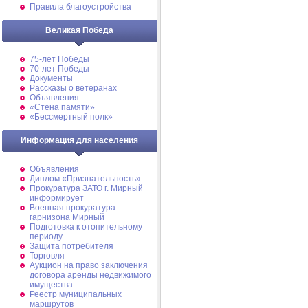
Правила благоустройства
Великая Победа
75-лет Победы
70-лет Победы
Документы
Рассказы о ветеранах
Объявления
«Стена памяти»
«Бессмертный полк»
Информация для населения
Объявления
Диплом «Признательность»
Прокуратура ЗАТО г. Мирный
информирует
Военная прокуратура
гарнизона Мирный
Подготовка к отопительному
периоду
Защита потребителя
Торговля
Аукцион на право заключения
договора аренды недвижимого
имущества
Реестр муниципальных
маршрутов