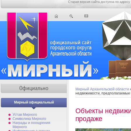
Старая версия сайта доступна по адресу
Мирный Архангельской области
недвижимости, предполагаемые 
Мирный официальный
Объекты недвижи
Устав Мирного
продаже
Символика Мирного
Награды и поощрения
Мирного