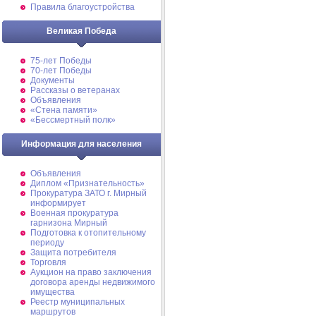
Правила благоустройства
Великая Победа
75-лет Победы
70-лет Победы
Документы
Рассказы о ветеранах
Объявления
«Стена памяти»
«Бессмертный полк»
Информация для населения
Объявления
Диплом «Признательность»
Прокуратура ЗАТО г. Мирный
информирует
Военная прокуратура
гарнизона Мирный
Подготовка к отопительному
периоду
Защита потребителя
Торговля
Аукцион на право заключения
договора аренды недвижимого
имущества
Реестр муниципальных
маршрутов