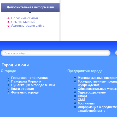
Дополнительная информация
Полезные ссылки
Ссылки Мирный
Администрация сайта
Город и люди
О городе
Предприятия города
Городское телевидение
Муниципальные предпри
Панорама Мирного
Государственные предп
Публикации о городе в СМИ
и учреждения
Книги о городе
Образовательные учреж
Фильмы о городе
Здравоохранение
Спорт
СМИ
Гостиницы
Информация о среднеме
заработной плате