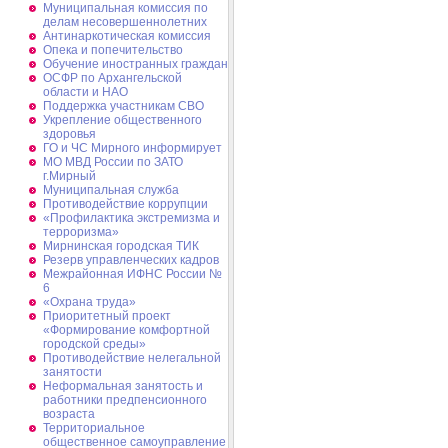
Муниципальная комиссия по
делам несовершеннолетних
Антинаркотическая комиссия
Опека и попечительство
Обучение иностранных граждан
ОСФР по Архангельской
области и НАО
Поддержка участникам СВО
Укрепление общественного
здоровья
ГО и ЧС Мирного информирует
МО МВД России по ЗАТО
г.Мирный
Муниципальная cлужба
Противодействие коррупции
«Профилактика экстремизма и
терроризма»
Мирнинская городская ТИК
Резерв управленческих кадров
Межрайонная ИФНС России №
6
«Охрана труда»
Приоритетный проект
«Формирование комфортной
городской среды»
Противодействие нелегальной
занятости
Неформальная занятость и
работники предпенсионного
возраста
Территориальное
общественное самоуправление