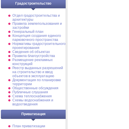
Градостроительство
Отдел градостроительства и
архитектуры
Правила землепользования и
застройки
Генеральный план
Концепция создания единого
парковочного пространства
Нормативы градостроительного
проектирования
Сведения об объектах
Правила благоустройства
Размещение рекламных
конструкций
Реестр выданных разрешений
на строительство и ввод
объектов в эксплуатацию
Документация по планировке
территории
Общественные обсуждения
Публичные слушания
Схема теплоснабжения
Схемы водоснабжения и
водоотведения
Приватизация
План приватизации