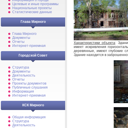
Информация о городе
Целевые и иные программы
Национальные проекты
Статистические данные
Глава Мирного
Глава Мирного
Документы
Отчеты
Характеристики объекта
: Здан
Интернет-приемная
имеет искривления горизонтал
деревянные, имеют глубокие с
Здание находится в заброшенном
Городской Совет
Структура
Документы
Деятельность
Отчеты
Проекты документов
Публичные слушания
Информация
Интернет-приемная
КСК Мирного
Общая информация
Структура
Деятельность