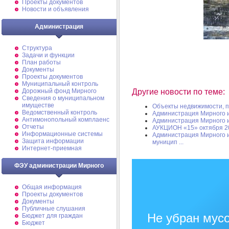
Проекты документов
Новости и объявления
Администрация
Структура
Задачи и функции
План работы
Документы
Проекты документов
Муниципальный контроль
Другие новости по теме:
Дорожный фонд Мирного
Cведения о муниципальном
имуществе
Объекты недвижимости, 
Ведомственный контроль
Администрация Мирного 
Антимонопольный комплаенс
Администрация Мирного 
Отчеты
АУКЦИОН «15» октября 20
Информационные системы
Администрация Мирного 
Защита информации
муницип ...
Интернет-приемная
ФЭУ администрации Мирного
Общая информация
Проекты документов
Документы
Публичные слушания
Не убран мусо
Бюджет для граждан
Бюджет