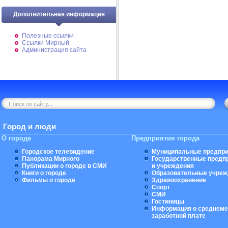
Дополнительная информация
Полезные ссылки
Ссылки Мирный
Администрация сайта
Город и люди
О городе
Предприятия города
Городское телевидение
Муниципальные предпри
Панорама Мирного
Государственные предп
Публикации о городе в СМИ
и учреждения
Книги о городе
Образовательные учреж
Фильмы о городе
Здравоохранение
Спорт
СМИ
Гостиницы
Информация о среднеме
заработной плате