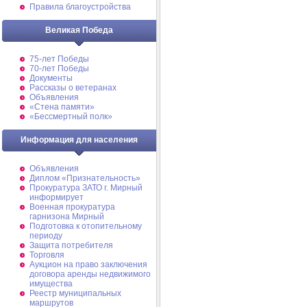
Правила благоустройства
Великая Победа
75-лет Победы
70-лет Победы
Документы
Рассказы о ветеранах
Объявления
«Стена памяти»
«Бессмертный полк»
Информация для населения
Объявления
Диплом «Признательность»
Прокуратура ЗАТО г. Мирный
информирует
Военная прокуратура
гарнизона Мирный
Подготовка к отопительному
периоду
Защита потребителя
Торговля
Аукцион на право заключения
договора аренды недвижимого
имущества
Реестр муниципальных
маршрутов