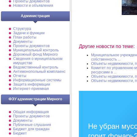
Проекты документов
Новости и объявления
Администрация
Структура
Задачи и функции
План работы
Документы
Другие новости по теме:
Проекты документов
Муниципальный контроль
Дорожный фонд Мирного
Муниципальное учрежден
Cведения о муниципальном
собственность ...
имуществе
Объекты недвижимости, 
Ведомственный контроль
Комитет по управлению 
Антимонопольный комплаенс
ресурсами а ...
Отчеты
Объекты недвижимости, 
Информационные системы
Объекты недвижимости, 
Защита информации
Интернет-приемная
ФЭУ администрации Мирного
Общая информация
Проекты документов
Документы
Не убран мусо
Публичные слушания
Бюджет для граждан
Бюджет
горит фонарь