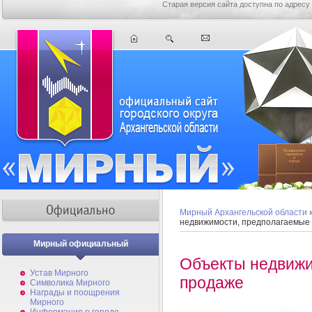
Старая версия сайта доступна по адресу
Мирный Архангельской области
недвижимости, предполагаемые 
Мирный официальный
Объекты недвижи
Устав Мирного
продаже
Символика Мирного
Награды и поощрения
Мирного