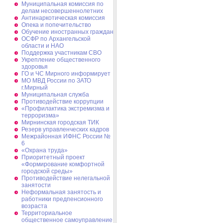
Муниципальная комиссия по
делам несовершеннолетних
Антинаркотическая комиссия
Опека и попечительство
Обучение иностранных граждан
ОСФР по Архангельской
области и НАО
Поддержка участникам СВО
Укрепление общественного
здоровья
ГО и ЧС Мирного информирует
МО МВД России по ЗАТО
г.Мирный
Муниципальная cлужба
Противодействие коррупции
«Профилактика экстремизма и
терроризма»
Мирнинская городская ТИК
Резерв управленческих кадров
Межрайонная ИФНС России №
6
«Охрана труда»
Приоритетный проект
«Формирование комфортной
городской среды»
Противодействие нелегальной
занятости
Неформальная занятость и
работники предпенсионного
возраста
Территориальное
общественное самоуправление