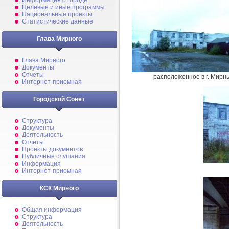
Информация о городе
Целевые и иные программы
Национальные проекты
Статистические данные
Глава Мирного
Глава Мирного
Документы
Отчеты
расположенное в г. Мирн
Интернет-приемная
Городской Совет
Структура
Документы
Деятельность
Отчеты
Проекты документов
Публичные слушания
Информация
Интернет-приемная
КСК Мирного
Общая информация
Структура
Деятельность