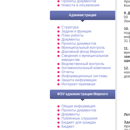
Проекты документов
Арх
Новости и объявления
Кон
9.
Д
Администрация
00 
Лен
Структура
10
Задачи и функции
под
План работы
инф
Документы
31 
Проекты документов
Муниципальный контроль
11
Дорожный фонд Мирного
мун
Cведения о муниципальном
за
имуществе
адм
Ведомственный контроль
Антимонопольный комплаенс
12
Отчеты
на
Информационные системы
док
Защита информации
Интернет-приемная
ФЭУ администрации Мирного
Общая информация
Проекты документов
Документы
Лот
Публичные слушания
Зд
Бюджет для граждан
Арх
Бюджет