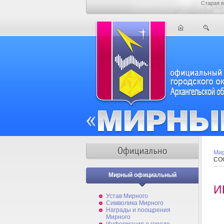
Старая в
Мир
СО
Мирный официальный
И
Устав Мирного
Символика Мирного
Награды и поощрения
Мирного