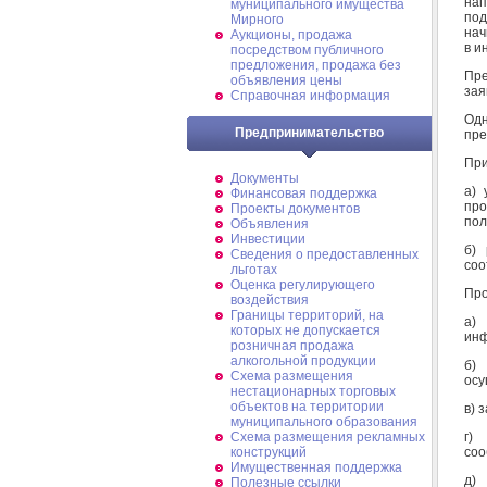
нап
муниципального имущества
под
Мирного
нач
Аукционы, продажа
в и
посредством публичного
предложения, продажа без
Пре
объявления цены
зая
Справочная информация
Одн
Предпринимательство
пре
При
Документы
а) 
Финансовая поддержка
пр
Проекты документов
пол
Объявления
Инвестиции
б) 
Сведения о предоставленных
соо
льготах
Оценка регулирующего
Про
воздействия
Границы территорий, на
а)
которых не допускается
инф
розничная продажа
алкогольной продукции
б)
Схема размещения
осу
нестационарных торговых
объектов на территории
в) 
муниципального образования
г)
Схема размещения рекламных
соо
конструкций
Имущественная поддержка
д)
Полезные ссылки