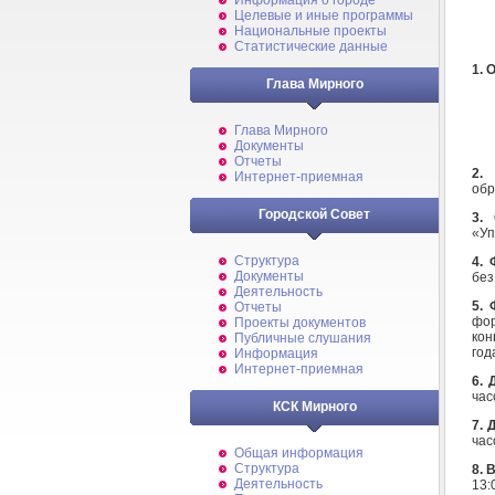
Информация о городе
Целевые и иные программы
Национальные проекты
Статистические данные
1.
О
Глава Мирного
Глава Мирного
Документы
Отчеты
2.
Интернет-приемная
обр
Городской Совет
3.
«Уп
Структура
4.
Документы
без
Деятельность
5.
Отчеты
фор
Проекты документов
кон
Публичные слушания
год
Информация
Интернет-приемная
6.
час
КСК Мирного
7.
Д
час
Общая информация
Структура
8.
В
Деятельность
13: