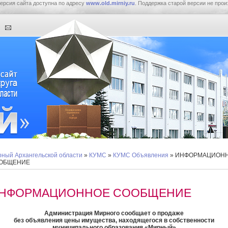
ерсия сайта доступна по адресу
www.old.mirniy.ru
. Поддержка старой версии не прои
ный Архангельской области
»
КУМС
»
КУМС Объявления
» ИНФОРМАЦИОН
ОБЩЕНИЕ
НФОРМАЦИОННОЕ СООБЩЕНИЕ
Администрация Мирного сообщает о продаже
без объявления цены имущества, находящегося в собственности
муниципального образования «Мирный»