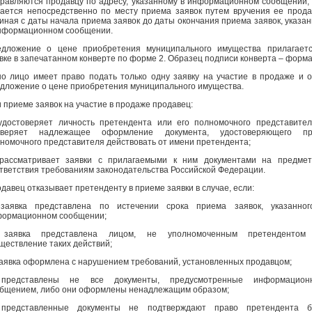
равляются продавцу по адресу, указанному в информационном сообщении,
ается непосредственно по месту приема заявок путем вручения ее прода
иная с даты начала приема заявок до даты окончания приема заявок, указа
нформационном сообщении.
дложение о цене приобретения муниципального имущества прилагаетс
вке в запечатанном конверте по форме 2. Образец подписи конверта – форма
о лицо имеет право подать только одну заявку на участие в продаже и 
дложение о цене приобретения муниципального имущества.
 приеме заявок на участие в продаже продавец:
удостоверяет личность претендента или его полномочного представите
оверяет надлежащее оформление документа, удостоверяющего пр
номочного представителя действовать от имени претендента;
рассматривает заявки с прилагаемыми к ним документами на предмет
тветствия требованиям законодательства Российской Федерации.
давец отказывает претенденту в приеме заявки в случае, если:
 заявка представлена по истечении срока приема заявок, указанног
ормационном сообщении;
 заявка представлена лицом, не уполномоченным претендентом
ществление таких действий;
заявка оформлена с нарушением требований, установленных продавцом;
 представлены не все документы, предусмотренные информацион
бщением, либо они оформлены ненадлежащим образом;
 представленные документы не подтверждают право претендента б