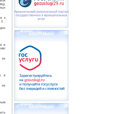
 или
вцу,
нных
Архангельский региональный портал
государственных и муниципальных
я к
услуг
 3.
одно
ля и
аво
 их
о в
 на
ным
ыть