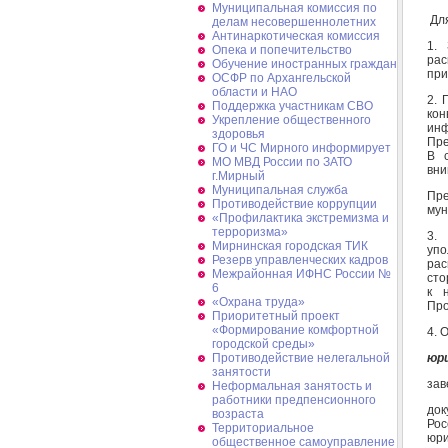
Муниципальная комиссия по
Для
делам несовершеннолетних
Антинаркотическая комиссия
1.
Опека и попечительство
рас
Обучение иностранных граждан
при
ОСФР по Архангельской
области и НАО
2. 
Поддержка участникам СВО
ко
Укрепление общественного
ин
здоровья
Пре
ГО и ЧС Мирного информирует
В 
МО МВД России по ЗАТО
вни
г.Мирный
Муниципальная cлужба
Пр
Противодействие коррупции
мун
«Профилактика экстремизма и
терроризма»
3.
Мирнинская городская ТИК
уп
Резерв управленческих кадров
рас
Межрайонная ИФНС России №
сто
6
к 
«Охрана труда»
Про
Приоритетный проект
«Формирование комфортной
4. 
городской среды»
юри
Противодействие нелегальной
занятости
зав
Неформальная занятость и
работники предпенсионного
до
возраста
Рос
Территориальное
юри
общественное самоуправление