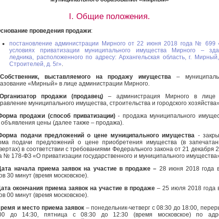
I. Общие положения.
снование проведения продажи
:
постановление администрации Мирного от 22 июня 2018 года № 699
условиях приватизации муниципального имущества Мирного – зда
ледника, расположенного по адресу: Архангельская область, г. Мирный,
Строителей, д. 5г»
.
Собственник, выставляемого на продажу имущества
– муниципаль
азование «Мирный» в лице администрации Мирного.
Организатор продажи (продавец)
– администрация Мирного в лице
равление муниципального имущества, строительства и городского хозяйства»
Форма продажи (способ приватизации)
- продажа муниципального имуще
 объявления цены (далее также – продажа).
Форма подачи предложений о цене муниципального имущества
- закры
ма подачи предложений о цене приобретения имущества (в запечатан
вертах) в соответствии с требованиями Федерального закона от 21 декабря 
а № 178-ФЗ «О приватизации государственного и муниципального имущества»
Дата начала приема заявок на участие в продаже –
28 июня 2018 года 
ов 30 минут (время московское).
ата окончания приема заявок на участие в продаже
– 25 июля 2018 года 
ов 00 минут (время московское).
ремя и место приема заявок
– понедельник-четверг с 08:30 до 18:00, перер
00 до 14:30, пятница с 08:30 до 12:30 (время московское) по адре