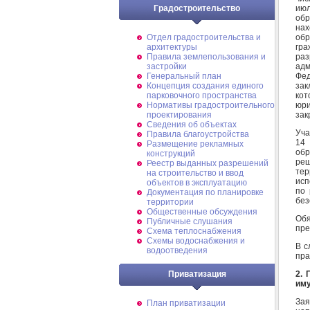
ию
Градостроительство
обр
на
обр
Отдел градостроительства и
гра
архитектуры
ра
Правила землепользования и
ад
застройки
Фед
Генеральный план
зак
Концепция создания единого
кот
парковочного пространства
юри
Нормативы градостроительного
зак
проектирования
Сведения об объектах
Уча
Правила благоустройства
14 
Размещение рекламных
обр
конструкций
ре
Реестр выданных разрешений
те
на строительство и ввод
исп
объектов в эксплуатацию
по 
Документация по планировке
без
территории
Общественные обсуждения
Обя
Публичные слушания
пре
Схема теплоснабжения
Схемы водоснабжения и
В с
водоотведения
пра
2. 
Приватизация
им
За
План приватизации