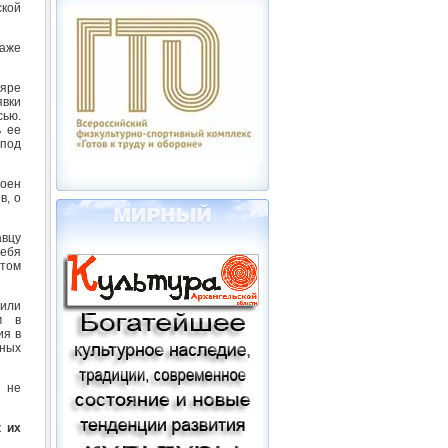
кой
даже
ляре
явки
сью.
ь ее
под
воен
в, о
авцу
себя
нтом
 или
м в
ия в
ьных
 не
к их