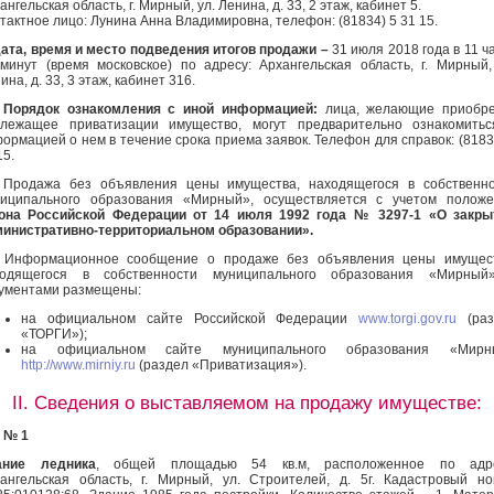
ангельская область, г. Мирный, ул. Ленина, д. 33, 2 этаж, кабинет 5.
тактное лицо: Лунина Анна Владимировна, телефон: (81834) 5 31 15.
ата, время и место подведения итогов продажи –
31 июля 2018 года в 11 ч
минут (время московское) по адресу: Архангельская область, г. Мирный,
ина, д. 33, 3 этаж, кабинет 316.
.
Порядок ознакомления с иной информацией:
лица, желающие приобре
лежащее приватизации имущество, могут предварительно ознакомитьс
ормацией о нем в течение срока приема заявок. Телефон для справок: (8183
15.
.
Продажа без объявления цены имущества, находящегося в собственн
иципального образования «Мирный», осуществляется с учетом положе
кона Российской Федерации от 14 июля 1992 года № 3297-1 «О закры
инистративно-территориальном образовании».
.
Информационное сообщение о продаже
без объявления цены имущес
ходящегося в собственности муниципального образования «Мирный
ументами размещены:
на официальном сайте Российской Федерации
www.torgi.gov.ru
(раз
«ТОРГИ»);
на официальном сайте муниципального образования «Мирн
http://www.mirniy.ru
(раздел «Приватизация»).
II. Сведения о выставляемом на продажу имуществе:
 № 1
ание ледника
, общей площадью 54 кв.м, расположенное по адре
ангельская область, г. Мирный, ул. Строителей, д. 5г. Кадастровый н