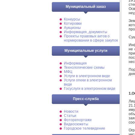
29:
сте
Муниципальный заказ
Осв
неу
Конкурсы
Зем
Котировки
кот
Аукционы
про
Информация, документы
Проекты правовых актов о
Сущ
нормировании в сфере закупок
Инф
не 
Муниципальные услуги
при
пос
нес
Информация
Технологические схемы
Пор
МФЦ
дня
Услуги в электронном виде
Услуги опеки в электронном
виде
Госуслуги в электронном виде
1.О
Пресс-служба
Лиц
21.
иму
Новости
объ
Статьи
зая
Фоторепортажи
соо
Видеосюжеты
Городское телевидение
Огр
чис