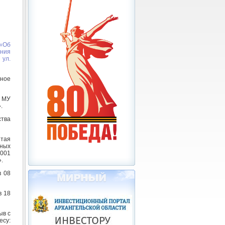
 «Об
ния
 ул.
ное
 МУ
.
ства
тая
ных
2001
.
в 08
в 18
ыв с
су: