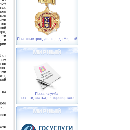
ном
тва,
ого
лько
шими
ого
кой
ора,
ости
Почетные граждане города Мирный
е, и
ории
Ф от
ном
я по
но-
ами
кты,
жбой
я на
Пресс-служба:
новости, статьи, фоторепортажи
ного
й.
ного
ами