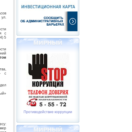
асов
 ул.
сти
я с
4) 5
ости
ний
том
тва,
» с
дел
ый»
Противодействие коррупции
су:
омер