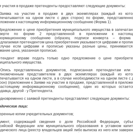
 участия в продаже претенденты предоставляют следующие документы:
 Заявка на участие в продаже в двух экземплярах (каждый из кото
печатывается на одном листе с двух сторон) по форме, представленн
ложении к настоящему информационному сообщению (Форма 1).
Предложение о цене приобретения муниципального имущества в запечата
нверте по форме 2 представленной в приложении к настоящ
формационному сообщению (образец подписи конверта – форма 
длагаемая претендентом цена приобретения указывается цифрами и пропи
случае если цифрами и прописью указаны разные цены, принимается
мание цена, указанная прописью.
етендент вправе подать только одно предложение о цене приобрете
иципального имущества.
 Опись представленных документов, подписанная претендентам или 
олномоченным представителем в двух экземплярах (каждый из кото
печатывается на одном листе, а в случае необходимости на одном листе с 
рон) (приложение к Заявке на участие в продаже, представленной в прилож
настоящему информационному сообщению), один из которых остаетс
давца, другой - у Претендента.
Одновременно с заявкой претенденты представляют следующие документы:
дические лица:
еренные копии учредительных документов;
кумент, содержащий сведения о доле Российской Федерации, субъе
сийской Федерации или муниципального образования в уставном капи
дического лица (реестр владельцев акций либо выписка из него или завере