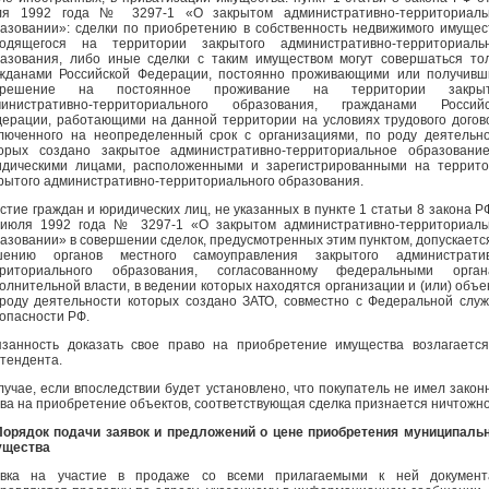
ля 1992 года № 3297-1 «О закрытом административно-территориаль
азовании»: сделки по приобретению в собственность недвижимого имущес
ходящегося на территории закрытого административно-территориальн
азования, либо иные сделки с таким имуществом могут совершаться то
жданами Российской Федерации, постоянно проживающими или получив
зрешение на постоянное проживание на территории закрыт
министративно-территориального образования, гражданами Российс
ерации, работающими на данной территории на условиях трудового догов
люченного на неопределенный срок с организациями, по роду деятельн
орых создано закрытое административно-территориальное образовани
дическими лицами, расположенными и зарегистрированными на террит
рытого административно-территориального образования.
стие граждан и юридических лиц, не указанных в пункте 1 статьи 8 закона Р
июля 1992 года № 3297-1 «О закрытом административно-территориаль
азовании» в совершении сделок, предусмотренных этим пунктом, допускаетс
шению органов местного самоуправления закрытого административ
рриториального образования, согласованному федеральными орган
олнительной власти, в ведении которых находятся организации и (или) объе
роду деятельности которых создано ЗАТО, совместно с Федеральной слу
опасности РФ.
занность доказать свое право на приобретение имущества возлагаетс
тендента.
лучае, если впоследствии будет установлено, что покупатель не имел закон
ва на приобретение объектов, соответствующая сделка признается ничтожно
Порядок подачи заявок и предложений о цене приобретения муниципаль
ущества
явка на участие в продаже со всеми прилагаемыми к ней документ