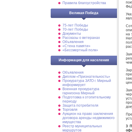
по
Правила благоустройства
Фед
Великая Победа
Ука
явл
75-лет Победы
Сот
70-лет Победы
опи
Документы
на 
Рассказы о ветеранах
Неп
Объявления
пол
«Стена памяти»
рас
«Бессмертный полк»
Зая
рег
Информация для населения
чем
Зар
Объявления
пре
Диплом «Признательность»
зак
Прокуратура ЗАТО г. Мирный
цен
информирует
Военная прокуратура
Зая
гарнизона Мирный
че
Подготовка к отопительному
уст
периоду
про
Защита потребителя
док
Торговля
Аукцион на право заключения
Пр
договора аренды недвижимого
уст
имущества
3 П
Реестр муниципальных
оф
маршрутов