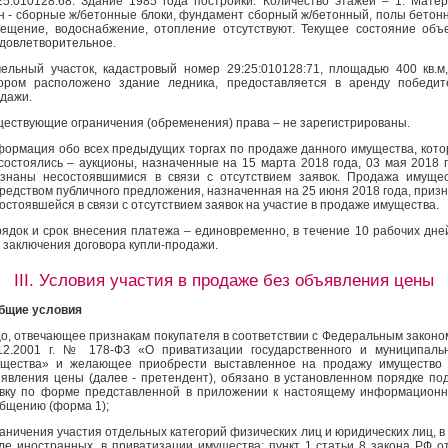
25:010128:68. Здание 1985 года постройки. Количество этажей – 1. Мате
н - сборные ж/бетонные блоки, фундамент сборный ж/бетонный, полы бетон
ещение, водоснабжение, отопление отсутствуют. Текущее состояние объ
довлетворительное.
ельный участок, кадастровый номер 29:25:010128:71, площадью 400 кв.м
ором расположено здание ледника, предоставляется в аренду победи
дажи.
ествующие ограничения (обременения) права – не зарегистрированы.
ормация обо всех предыдущих торгах по продаже данного имущества, кот
состоялись – аукционы, назначенные на 15 марта 2018 года, 03 мая 2018 
знаны несостоявшимися в связи с отсутствием заявок. Продажа имуще
редством публичного предложения, назначенная на 25 июня 2018 года, приз
остоявшейся в связи с отсутствием заявок на участие в продаже имущества.
ядок и срок внесения платежа
– единовременно, в течение 10 рабочих дне
 заключения договора купли-продажи.
III. Условия участия в продаже без объявления цены
бщие условия
о, отвечающее признакам покупателя в соответствии с Федеральным законо
12.2001 г. № 178-ФЗ «О приватизации государственного и муниципаль
щества» и желающее приобрести выставленное на продажу имущество 
явления цены (далее - претендент), обязано в установленном порядке по
вку по форме представленной в приложении к настоящему информацион
бщению (форма 1);
аничения участия отдельных категорий физических лиц и юридических лиц, в
ле иностранных, в приватизации имущества: пункт 1 статьи 8 закона РФ о