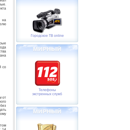
риал
ные.
екта
, на
телю
Городское ТВ online
орые
года
ства
нана
й со
Телефоны
экстренных служб
м от
ного
без
дать
ному
 том
т 14