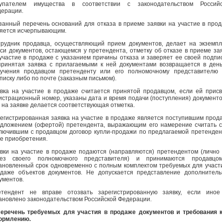
купателем имущества в соответствии с законодательством Российс
ерации.
занный перечень оснований для отказа в приеме заявки на участие в про
яется исчерпывающим.
рудник продавца, осуществляющий прием документов, делает на экземп
си документов, остающемся у претендента, отметку об отказе в приеме за
участие в продаже с указанием причины отказа и заверяет ее своей подпи
ринятая заявка с прилагаемыми к ней документами возвращается в ден
учения продавцом претенденту или его полномочному представителю 
писку либо по почте (заказным письмом).
вка на участие в продаже считается принятой продавцом, если ей прис
истрационный номер, указаны дата и время подачи (поступления) документо
 на заявке делается соответствующая отметка.
егистрированная заявка на участие в продаже является поступившим прод
дложением (офертой) претендента, выражающим его намерение считать 
лючившим с продавцом договор купли-продажи по предлагаемой претенде
е приобретения.
вки на участие в продаже подаются (направляются) претендентом (лично
рез своего полномочного представителя) и принимаются продавцо
ановленный срок одновременно с полным комплектом требуемых для участ
даже объектов документов. Не допускается представление дополнител
ументов.
етендент не вправе отозвать зарегистрированную заявку, если иное
ановлено законодательством Российской Федерации.
еречень требуемых для участия в продаже документов и требования 
ормлению.