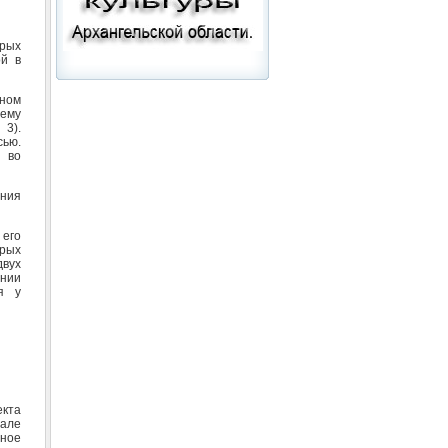
рых
ой в
нном
ему
3).
сью.
 во
ния
его
рых
двух
ении
я у
кта
тале
нное