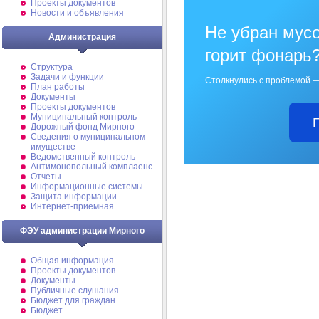
Проекты документов
Новости и объявления
Не убран мусо
Администрация
горит фонарь
Структура
Задачи и функции
Столкнулись с проблемой —
План работы
Документы
Проекты документов
Муниципальный контроль
Дорожный фонд Мирного
Cведения о муниципальном
имуществе
Ведомственный контроль
Антимонопольный комплаенс
Отчеты
Информационные системы
Защита информации
Интернет-приемная
ФЭУ администрации Мирного
Общая информация
Проекты документов
Документы
Публичные слушания
Бюджет для граждан
Бюджет