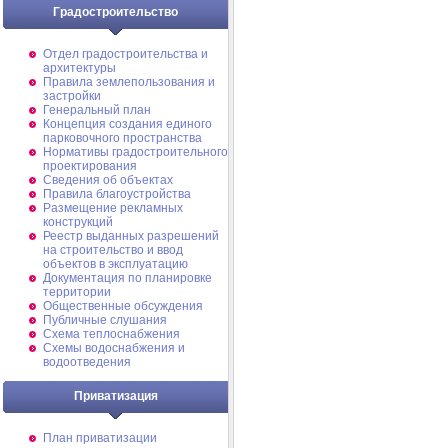
Градостроительство
Отдел градостроительства и
архитектуры
Правила землепользования и
застройки
Генеральный план
Концепция создания единого
парковочного пространства
Нормативы градостроительного
проектирования
Сведения об объектах
Правила благоустройства
Размещение рекламных
конструкций
Реестр выданных разрешений
на строительство и ввод
объектов в эксплуатацию
Документация по планировке
территории
Общественные обсуждения
Публичные слушания
Схема теплоснабжения
Схемы водоснабжения и
водоотведения
Приватизация
План приватизации