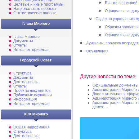
Информация о городе
Бланки заявлений .
Целевые и иные программы
Национальные проекты
Официальные докум
Статистические данные
Отдел по управлению м
Глава Мирного
Образцы заявлений 
Официальные докум
Глава Мирного
Документы
Аукционы, продажа посредст
Отчеты
Интернет-приемная
Объявления...
Городской Совет
Структура
Другие новости по теме:
Документы
Деятельность
Официальные документы
Отчеты
Администрация Мирного 
Проекты документов
Дополнительная информ
Публичные слушания
Администрация Мирного 
Информация
Администрация Мирного п
Интернет-приемная
денеж ...
КСК Мирного
Общая информация
Структура
Деятельность