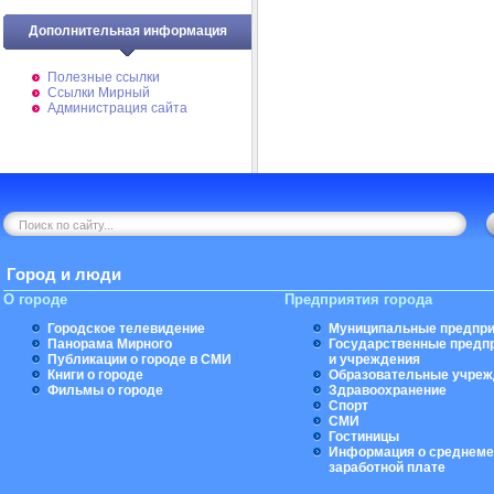
Дополнительная информация
Полезные ссылки
Ссылки Мирный
Администрация сайта
Город и люди
О городе
Предприятия города
Городское телевидение
Муниципальные предпри
Панорама Мирного
Государственные предп
Публикации о городе в СМИ
и учреждения
Книги о городе
Образовательные учреж
Фильмы о городе
Здравоохранение
Спорт
СМИ
Гостиницы
Информация о среднеме
заработной плате