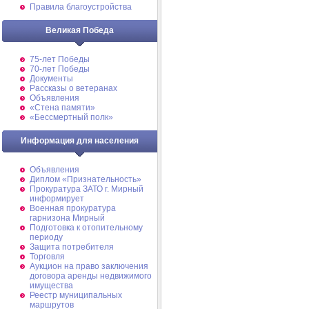
Правила благоустройства
Великая Победа
75-лет Победы
70-лет Победы
Документы
Рассказы о ветеранах
Объявления
«Стена памяти»
«Бессмертный полк»
Информация для населения
Объявления
Диплом «Признательность»
Прокуратура ЗАТО г. Мирный
информирует
Военная прокуратура
гарнизона Мирный
Подготовка к отопительному
периоду
Защита потребителя
Торговля
Аукцион на право заключения
договора аренды недвижимого
имущества
Реестр муниципальных
маршрутов