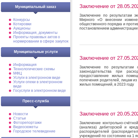
Заключение от 28.05.20
Муниципальный заказ
Заключение по результатам э
Конкурсы
Мирного «О внесении измене
Котировки
общественного порядка и проти
Аукционы
постановлением администрации М
Информация, документы
Проекты правовых актов о
нормировании в сфере закупок
Муниципальные услуги
Заключение от 27.05.20
Информация
Заключение по результатам 
Технологические схемы
законодательства при расх
МФЦ
предоставление жилых помещ
Услуги в электронном виде
попечения родителей, лицам из
Услуги опеки в электронном
жилых помещений, в 2023 году
виде
Госуслуги в электронном виде
Пресс-служба
Заключение от 20.05.20
Новости
Статьи
Фоторепортажи
Заключение контрольно-счётно
Видеосюжеты
(анализа) дебиторской и кред
Городское телевидение
распорядителей (распорядите
учреждений по состоянию на 1 я