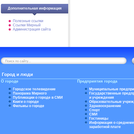
Дополнительная информация
Полезные ссылки
Ссылки Мирный
Администрация сайта
Город и люди
О городе
Предприятия города
Городское телевидение
Муниципальные предпри
Панорама Мирного
Государственные предп
Публикации о городе в СМИ
и учреждения
Книги о городе
Образовательные учреж
Фильмы о городе
Здравоохранение
Спорт
СМИ
Гостиницы
Информация о среднеме
заработной плате