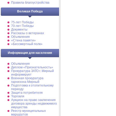
Правила благоустройства
Великая Победа
75-лет Победы
70-лет Победы
Документы
Рассказы о ветеранах
Объявления
«Стена памяти»
«Бессмертный полк»
Информация для населения
Объявления
Диплом «Признательность»
Прокуратура ЗАТО г. Мирный
информирует
Военная прокуратура
гарнизона Мирный
Подготовка к отопительному
периоду
Защита потребителя
Торговля
Аукцион на право заключения
договора аренды недвижимого
имущества
Реестр муниципальных
маршрутов