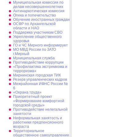
Муниципальная комиссия по
делам несовершеннолетних
Антинаркотическая комиссия
Опека и попечительство
Обучение иностранных граждан
ОСФР по Архангельской
области и НАО
Поддержка участникам СВО
Укрепление общественного
здоровья
ГО и ЧС Мирного информирует
МО МВД России по ЗАТО
г.Мирный
Муниципальная cлужба
Противодействие коррупции
«Профилактика экстремизма и
терроризма»
Мирнинская городская ТИК
Резерв управленческих кадров
Межрайонная ИФНС России №
6
«Охрана труда»
Приоритетный проект
«Формирование комфортной
городской среды»
Противодействие нелегальной
занятости
Неформальная занятость и
работники предпенсионного
возраста
Территориальное
общественное самоуправление