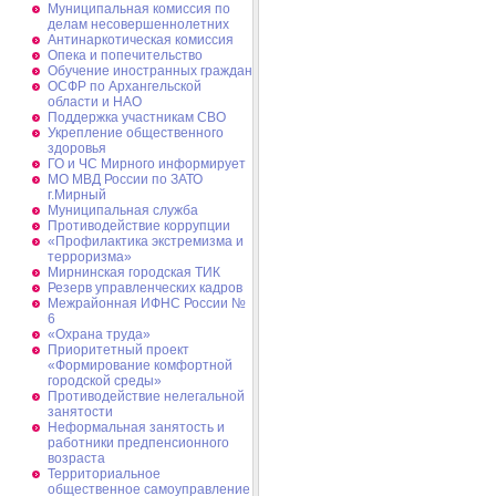
Муниципальная комиссия по
делам несовершеннолетних
Антинаркотическая комиссия
Опека и попечительство
Обучение иностранных граждан
ОСФР по Архангельской
области и НАО
Поддержка участникам СВО
Укрепление общественного
здоровья
ГО и ЧС Мирного информирует
МО МВД России по ЗАТО
г.Мирный
Муниципальная cлужба
Противодействие коррупции
«Профилактика экстремизма и
терроризма»
Мирнинская городская ТИК
Резерв управленческих кадров
Межрайонная ИФНС России №
6
«Охрана труда»
Приоритетный проект
«Формирование комфортной
городской среды»
Противодействие нелегальной
занятости
Неформальная занятость и
работники предпенсионного
возраста
Территориальное
общественное самоуправление