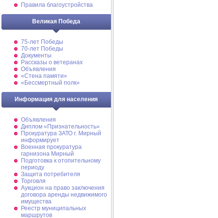
Правила благоустройства
Великая Победа
75-лет Победы
70-лет Победы
Документы
Рассказы о ветеранах
Объявления
«Стена памяти»
«Бессмертный полк»
Информация для населения
Объявления
Диплом «Признательность»
Прокуратура ЗАТО г. Мирный
информирует
Военная прокуратура
гарнизона Мирный
Подготовка к отопительному
периоду
Защита потребителя
Торговля
Аукцион на право заключения
договора аренды недвижимого
имущества
Реестр муниципальных
маршрутов