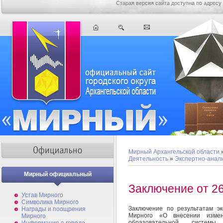
Старая версия сайта доступна по адресу
Мирный Архангельской области
Деятельность
»
Экспертно-анал
Мирный официальный
Заключение от 26
Устав Мирного
Символика Мирного
Заключение по результатам э
Награды и поощрения
Мирного «О внесении измен
Мирного
образовательной системы