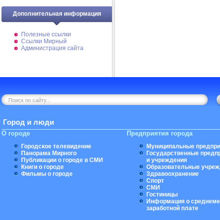
Дополнительная информация
Полезные ссылки
Ссылки Мирный
Администрация сайта
Город и люди
О городе
Предприятия города
Городское телевидение
Муниципальные предпри
Панорама Мирного
Государственные предп
Публикации о городе в СМИ
и учреждения
Книги о городе
Образовательные учреж
Фильмы о городе
Здравоохранение
Спорт
СМИ
Гостиницы
Информация о среднеме
заработной плате