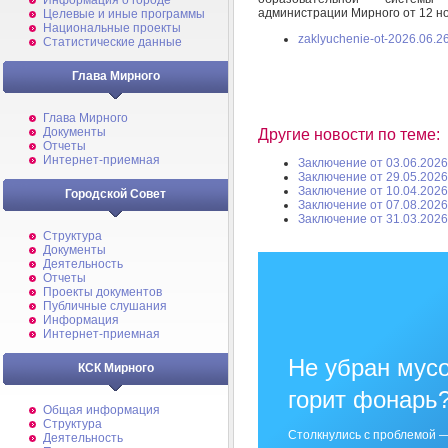
Информация о городе
администрации Мирного от 12 н
Целевые и иные программы
Национальные проекты
zaklyuchenie-ot-2026.06.26
Статистические данные
Глава Мирного
Глава Мирного
Документы
Другие новости по теме:
Отчеты
Интернет-приемная
Заключение от 03.06.2026
Заключение от 29.05.2026
Заключение от 10.04.2026
Городской Совет
Заключение от 07.08.2026
Заключение от 31.03.2026
Структура
Документы
Деятельность
Отчеты
Проекты документов
Публичные слушания
Информация
Интернет-приемная
Не убран мусо
КСК Мирного
горит фонарь
Общая информация
Структура
Столкнулись с проблемой —
Деятельность